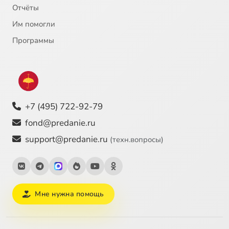
Отчёты
22
Спасающая вера
Им помогли
23
Сущность таинств
Программы
24
Таинство Евхаристии
25
Таинство Крещения. Ч 1
+7 (495) 722-92-79
26
Таинство Крещения. Ч 2
fond@predanie.ru
support@predanie.ru
(техн.вопросы)
27
Вера в Единого Бога
28
Виды прелести
Мне нужна помощь
29
Воплощение Божие
30
Заповеди и закон