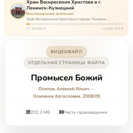
Храм Воскресения Христова в г.
Ленинск-Кузнецкий
Восстановление котельной
Храм Воскресения Христова в городе Ленинск-
Кузнецкий в Кемеровской области – совсем новый, он
открылся всего 20 назад. И сейчас храм может вообще
17 354,95 ₽
из 500 363 ₽
закрыться. Потому что это Сибирь,…
ВИДЕОФАЙЛ
ОТДЕЛЬНАЯ СТРАНИЦА ФАЙЛА
Промысел Божий
Осипов, Алексей Ильич
—
Основное богословие, 2008/09
202.3 МБ
Часть произведения