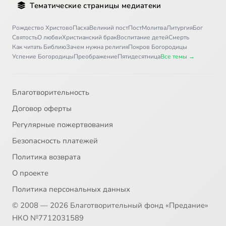
Тематические страницы медиатеки
31
Жертва Христова
Рождество Христово
Пасха
Великий пост
Пост
Молитва
Литургия
Бог
Святость
О любви
Христианский брак
Воспитание детей
Смерть
Как читать Библию
Зачем нужна религия
Покров Богородицы
Успение Богородицы
Преображение
Пятидесятница
Все темы →
Благотворительность
Договор оферты
Регулярные пожертвования
Безопасность платежей
Политика возврата
О проекте
Политика персональных данных
© 2008 — 2026 Благотворительный фонд «Предание»
НКО №7712031589