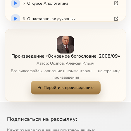
5
О курсе Апологетика
6
О наставниках духовных
7
О Православии и язычестве
8
О стоиках
Произведение «Основное богословие, 2008/09»
Автор: Осипов, Алексей Ильич
9
О таинствах Церкви
Все видеофайлы, описание и комментарии — на странице
произведения
10
О Троице
Перейти к произведению
11
Образ Христа. Ч 1
12
Образ Христа. Ч 2
Подписаться на рассылку:
13
Образ Христа. Ч 3
Каждую неделю в вашем почтовом ящике: