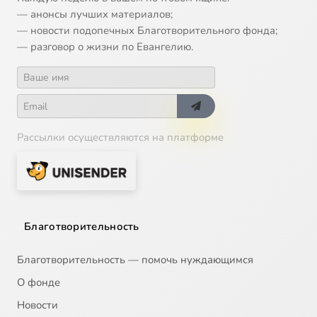
— анонсы лучших материалов;
14
Плоды жертвы Христовой
— новости подопечных Благотворительного фонда;
— разговор о жизни по Евангелию.
15
Понимание Евхаристии
16
Понимание греха. Ч 1
Рассылки осуществляются на платформе
17
Понимание греха. Ч 2
18
Понимание спасения
19
Познание Бога
Благотворительность
20
Промысел Божий
Сейчас
Благотворительность — помочь нуждающимся
О фонде
21
Путь богопознания
Новости