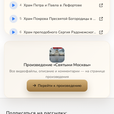
4
Храм Петра и Павла в Лефортове
5
Храм Покрова Пресвятой Богородицы в Медведково
6
Храм преподобного Сергия Радонежского в Крапивниках
7
Храм пророка Божия Илии в Черкизове
8
Храм Рождества Иоанна Предтечи на Пресне
Произведение «Святыни Москвы»
Все видеофайлы, описание и комментарии — на странице
9
Храм Рождества Пресвятой Богородицы в Старом Симонове
произведения
Перейти к произведению
10
Храм святителя Мартина Исповедника
11
Храм святителя Николая Чудотворца в Кленниках
Подписаться на рассылку:
12
Храм святителя Николая в Пыжах