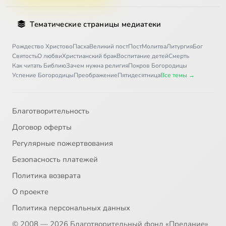
Тематические страницы медиатеки
Рождество Христово
Пасха
Великий пост
Пост
Молитва
Литургия
Бог
Святость
О любви
Христианский брак
Воспитание детей
Смерть
Как читать Библию
Зачем нужна религия
Покров Богородицы
Успение Богородицы
Преображение
Пятидесятница
Все темы →
Благотворительность
Договор оферты
Регулярные пожертвования
Безопасность платежей
Политика возврата
О проекте
Политика персональных данных
© 2008 — 2026 Благотворительный фонд «Предание»