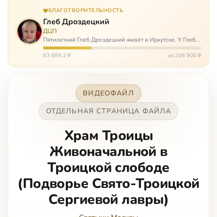
БЛАГОТВОРИТЕЛЬНОСТЬ
Глеб Дроздецкий
ДЦП
Пятилетний Глеб Дроздецкий живёт в Иркутске. У Глеба
ДЦП из-за перенесённого в младенчестве менингита,
но его положение осложняется эпилепсией, с которой
63 889,2 ₽
из 206 900 ₽
долгое время была невозмож…
ВИДЕОФАЙЛ
ОТДЕЛЬНАЯ СТРАНИЦА ФАЙЛА
Храм Троицы
Живоначальной в
Троицкой слободе
(Подворье Свято-Троицкой
Сергиевой лавры)