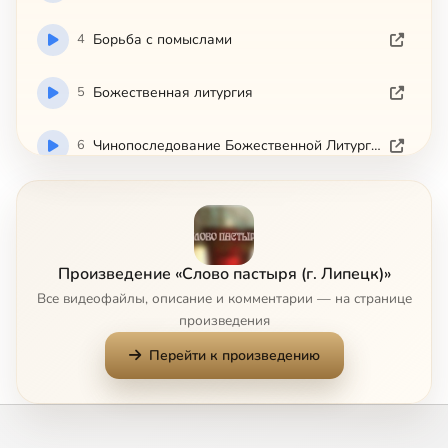
4
Борьба с помыслами
5
Божественная литургия
6
Чинопоследование Божественной Литургии
7
Добродетель надежды
8
Добродетели мужество и праведность
Произведение «Слово пастыря (г. Липецк)»
Все видеофайлы, описание и комментарии — на странице
9
Догматическое и нравственное значение воскресения Иисуса Христа
Сейчас
произведения
Перейти к произведению
10
Духовная болезнь
11
Духовные болезни человека