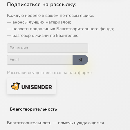
Подписаться на рассылку:
12
Евхаристия
Каждую неделю в вашем почтовом ящике:
13
Фарисейство прошлое и современное
— анонсы лучших материалов;
— новости подопечных Благотворительного фонда;
— разговор о жизни по Евангелию.
14
Как правильно подготовиться к Великому Посту
15
Каким образом люди попадают в секту
16
Какова роль ближних в нашем спасении
Рассылки осуществляются на платформе
17
Молитва. Причины прихода людей в храм
18
О богатстве внешнем и внутреннем
Благотворительность
19
О днях Великого поста
Благотворительность — помочь нуждающимся
20
О гороскопах и знаках зодиака