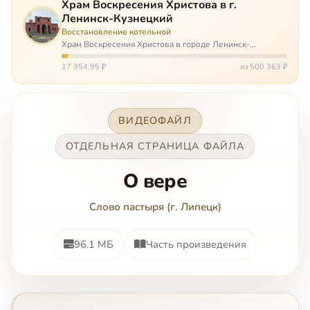
Храм Воскресения Христова в г.
Ленинск-Кузнецкий
Восстановление котельной
Храм Воскресения Христова в городе Ленинск-
Кузнецкий в Кемеровской области – совсем новый, он
открылся всего 20 назад. И сейчас храм может вообще
17 354,95 ₽
из 500 363 ₽
закрыться. Потому что это Сибирь,…
ВИДЕОФАЙЛ
ОТДЕЛЬНАЯ СТРАНИЦА ФАЙЛА
О вере
Слово пастыря (г. Липецк)
96.1 МБ
Часть произведения