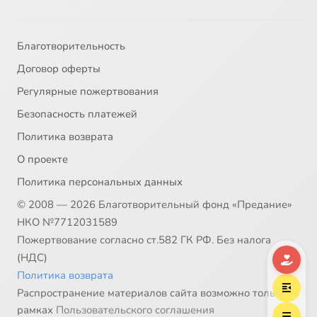
32
Проблема современной семьи
33
Самые необходимые обязанности христианина
Благотворительность
Договор оферты
34
Семейные ценности
Регулярные пожертвования
Безопасность платежей
35
Святитель Иоанн Шанхайский и Сан-Францисский
Политика возврата
36
Вражда по религиозному и национальному признаку
О проекте
Политика персональных данных
© 2008 — 2026 Благотворительный фонд «Предание»
НКО №7712031589
Пожертвование согласно ст.582 ГК РФ. Без налога
(НДС)
Политика возврата
Распространение материалов сайта возможно только в
рамках
Пользовательского соглашения