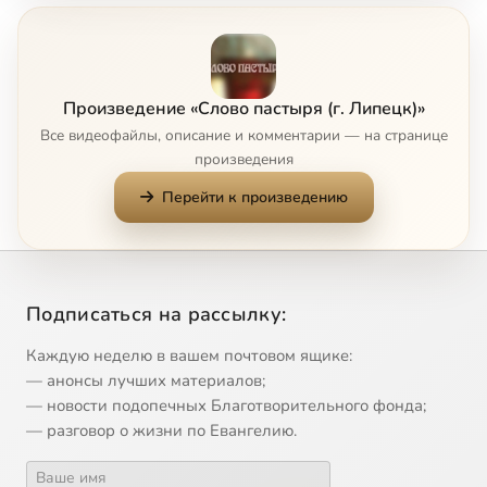
7
Добродетель надежды
8
Добродетели мужество и праведность
Произведение «Слово пастыря (г. Липецк)»
Все видеофайлы, описание и комментарии — на странице
9
Догматическое и нравственное значение воскресения Иисуса Христа
произведения
Перейти к произведению
10
Духовная болезнь
11
Духовные болезни человека
Подписаться на рассылку:
12
Евхаристия
Каждую неделю в вашем почтовом ящике:
13
Фарисейство прошлое и современное
— анонсы лучших материалов;
— новости подопечных Благотворительного фонда;
— разговор о жизни по Евангелию.
14
Как правильно подготовиться к Великому Посту