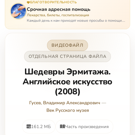
БЛАГОТВОРИТЕЛЬНОСТЬ
Срочная адресная помощь
Лекарства, билеты, госпитализация
Каждый день к нам приходят новые просьбы о помощи.
Часто оказывается, что помощь нужна даже не сегодня –
она нужна была вчера: в приеме лекарств образовался
недопустимый, опасный п…
ВИДЕОФАЙЛ
ОТДЕЛЬНАЯ СТРАНИЦА ФАЙЛА
Шедевры Эрмитажа.
Английское искусство
(2008)
Гусев, Владимир Александрович
—
Век Русского музея
161.2 МБ
Часть произведения