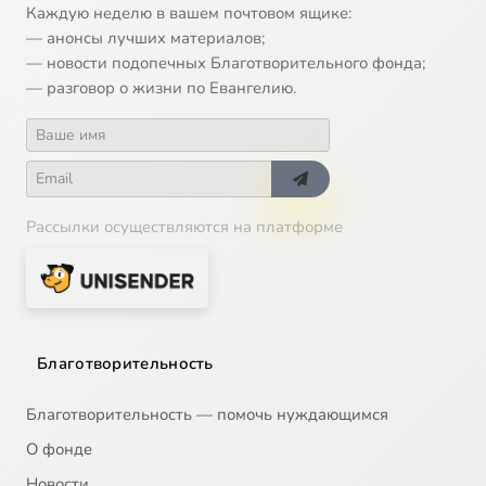
13
Эрмитаж. Реликвии Армянской и Грузинской церквей
Каждую неделю в вашем почтовом ящике:
— анонсы лучших материалов;
14
Музей Санта-Крус. Эль Греко (Япония 2007, ТК Культура 2009)
— новости подопечных Благотворительного фонда;
— разговор о жизни по Евангелию.
15
Век русского музея. Отцы и деды. Династия Демидовых (2009)
16
Обитаемый остров (Кижи)
Рассылки осуществляются на платформе
17
Век Русского музея. П.П.Свиньин и В.А.Кокорев
18
Погост Кижи
19
Век Русского музея. Раннее искусство Руси (2008)
Благотворительность
20
Провинциальные музеи России. Каргополь (Позитив-фильм, 2006)
Благотворительность — помочь нуждающимся
О фонде
21
Век Русского музея. Религиозная живопись В.Боровиковского (2009)
Новости