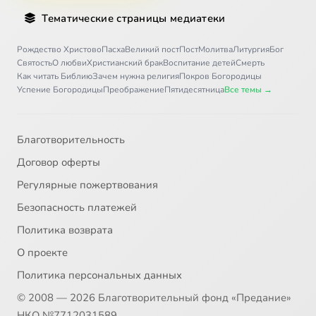
Тематические страницы медиатеки
Рождество Христово
Пасха
Великий пост
Пост
Молитва
Литургия
Бог
Святость
О любви
Христианский брак
Воспитание детей
Смерть
Как читать Библию
Зачем нужна религия
Покров Богородицы
Успение Богородицы
Преображение
Пятидесятница
Все темы →
Благотворительность
Договор оферты
Регулярные пожертвования
Безопасность платежей
Политика возврата
О проекте
Политика персональных данных
© 2008 — 2026 Благотворительный фонд «Предание»
НКО №7712031589