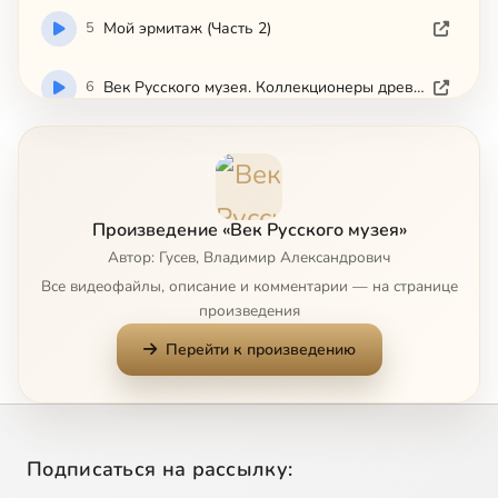
5
Мой эрмитаж (Часть 2)
6
Век Русского музея. Коллекционеры древнерусского искусства
7
Кремль. Тайны подземной палаты (РТР, 2006-11-13)
8
Мой эрмитаж (Часть 3)
Произведение «Век Русского музея»
Автор: Гусев, Владимир Александрович
9
Век Русского музея. Маковские (Культура 2009)
Все видеофайлы, описание и комментарии — на странице
произведения
10
Кремль. Хранители сокровищницы России
Перейти к произведению
11
Шедевры Эрмитажа. Английское искусство (2008)
Сейчас
12
Век Русского музея. Михаил Врубель (2007)
Подписаться на рассылку: