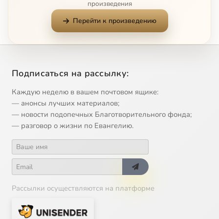
произведения
11
2009-01-27 Доклад митр. Кирилла на Поместном Соборе (вести.ру)
Перейти к произведению
12
2009-01-30 Слово митр. Кирилла по окончании молебна в Свято-Троице Сергиевой лавре 30.01.2009 (Патриархия.ру)
13
2009-02-01 Слово Патриарха Московского и Всея Руси Кирилла после интронизации (ТК Россия 2009-02-01)
Подписаться на рассылку:
14
2009-02-11 Слово Патриарха Кирилла на встрече с сотрудниками ОВЦС 11.02.2009 (моспат.ру)
Каждую неделю в вашем почтовом ящике:
— анонсы лучших материалов;
15
2009-02-14 Проповедь Патриарха Кирилла в день памяти мученика Трифона 14.02.2009 (Патриархия.ру)
— новости подопечных Благотворительного фонда;
— разговор о жизни по Евангелию.
16
2009-02-14 Слово Патриарха Кирилла на открытии Сретенских встреч православной молодежи 14.02.2009 (моспат.ру)
17
2009-02-15 Слово Патриарха Кирилла на открытии Рождественских чтений 15.02.2009 (Патриархия.ру)
18
2009-03-01 Проповедь Патриарха Кирилла после вечерни с чином прощения в храме Христа Спасителя 01.03.2009 (Патриархия.ру)
Рассылки осуществляются на платформе
19
2009-03-01 Проповедь Патриарха Кирилла в Прощеное воскресенье в храме Христа Спасителя 01.03.2009 (моспат.ру)