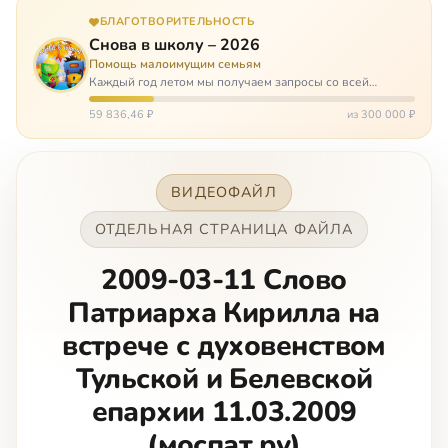
БЛАГОТВОРИТЕЛЬНОСТЬ
Снова в школу – 2026
Помощь малоимущим семьям
Каждый год летом мы получаем запросы со всей
России: помогите собраться в школу. Семьи с больными
детьми или родителями, семьи без пап или мам,
59 836,46 ₽
из 300 000 ₽
многодетные. Для многих из них покуп…
ВИДЕОФАЙЛ
ОТДЕЛЬНАЯ СТРАНИЦА ФАЙЛА
2009-03-11 Слово
Патриарха Кирилла на
встрече с духовенством
Тульской и Белевской
епархии 11.03.2009
(моспат.ру)