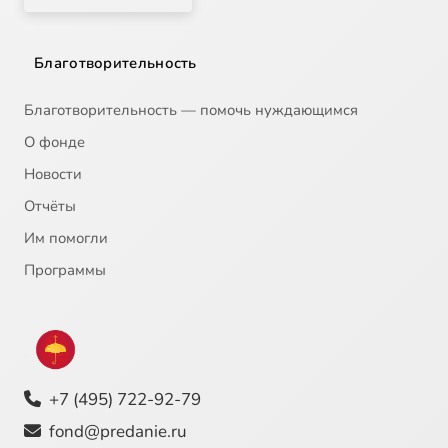
20
2009-03-03 Проповедь Патриарха Кирилла во вторник первой седмицы Великого поста в Богоявленском соборе 03.03.2009 (моспат.ру)
Благотворительность
21
2009-03-03 Проповедь Патриарха Кирилла во вторник первой седмицы Великого поста в Зачатьевском м-ре 03.03.2009 (Патриархия.ру)
Благотворительность — помочь нуждающимся
О фонде
22
2009-03-04 Проповедь Патриарха Кирилла в среду первой седмицы Великого поста в Богородице-Рождественском женском м-ре 04.03.2009 (моспат.ру)
Новости
23
2009-03-04 Проповедь Патриарха Кирилла в среду первой седмицы Великого поста в храме Христа Спасителя 04.03.2009 (Патриархия.ру)
Отчёты
Им помогли
24
2009-03-07 Проповедь Патриарха Кирилла в субботу первой седмицы Великого поста в храме Воскресения Христова в Сокольниках 07.03.2009 (моспат.ру)
Программы
25
2009-03-07 Слово Патриарха Кирилла по окончании всенощного бдения в Богоявленском соборе бывшего Богоявленского м-ря 07.03.2009 (моспат.ру)
26
2009-03-08 Проповедь Патриарха Кирилла в Неделю Торжества Православия в храме Христа Спасителя 08.03.2009 (Патриархия.ру)
+7 (495) 722-92-79
27
2009-03-11 Слово Патриарха Кирилла на встрече с духовенством Тульской и Белевской епархии 11.03.2009 (моспат.ру)
Сейчас
fond@predanie.ru