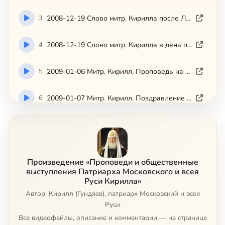
3
2008-12-19 Слово митр. Кирилла после Литургии в день памяти свт. Николая в Николо-Угрешском монастыре 19.12.2008 (Патриархия.ру)
4
2008-12-19 Слово митр. Кирилла в день памяти свт. Николая в Николо-Угрешском монастыре 19.12.2008 (ТК Екран-5)
5
2009-01-06 Митр. Кирилл. Проповедь на Рождество Христово (2009-01-06)
6
2009-01-07 Митр. Кирилл. Поздравление с Рождеством Христовым (ТК Союз 2009-01-07)
7
2009-01-13 Слово митр. Кирилла в сороковой день со времени преставления Святейшего Патриарха Алексия (моспат.ру)
8
2009-01-19 Слово митр. Кирилла в праздник Крещения Господня в Богоявленском кафедральном соборе 19.01.2009 (Патриархия.ру)
Произведение «Проповеди и общественные
выступления Патриарха Московского и всея
9
2009-01-20 Выступление митр. Кирилла на зимней сессии XX богословской конференции ПСТГУ 20.01.2009 (моспат.ру, ТК Союз)
Руси Кирилла»
Автор: Кирилл (Гундяев), патриарх Московский и всея
10
2009-01-25 Слово митр. Кирилла на открытии Архиерейского Собора 25.01.2009 (Патриархия.ру)
Руси
Все видеофайлы, описание и комментарии — на странице