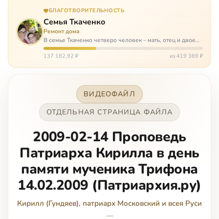
БЛАГОТВОРИТЕЛЬНОСТЬ
Семья Ткаченко
Ремонт дома
В семье Ткаченко четверо человек – мать, отец и двое
сыновей. И это семья – крепость. У них столько проблем
и бед, что хватило бы на много семей. Трое из четверых
137 182,92 ₽
из 419 389 ₽
– тяжело больны.…
ВИДЕОФАЙЛ
ОТДЕЛЬНАЯ СТРАНИЦА ФАЙЛА
2009-02-14 Проповедь
Патриарха Кирилла в день
памяти мученика Трифона
14.02.2009 (Патриархия.ру)
Кирилл (Гундяев), патриарх Московский и всея Руси
—