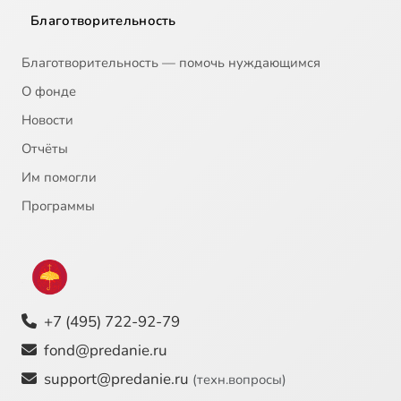
20
2009-03-03 Проповедь Патриарха Кирилла во вторник первой седмицы Великого поста в Богоявленском соборе 03.03.2009 (моспат.ру)
Благотворительность
21
2009-03-03 Проповедь Патриарха Кирилла во вторник первой седмицы Великого поста в Зачатьевском м-ре 03.03.2009 (Патриархия.ру)
Благотворительность — помочь нуждающимся
О фонде
22
2009-03-04 Проповедь Патриарха Кирилла в среду первой седмицы Великого поста в Богородице-Рождественском женском м-ре 04.03.2009 (моспат.ру)
Новости
23
2009-03-04 Проповедь Патриарха Кирилла в среду первой седмицы Великого поста в храме Христа Спасителя 04.03.2009 (Патриархия.ру)
Отчёты
Им помогли
24
2009-03-07 Проповедь Патриарха Кирилла в субботу первой седмицы Великого поста в храме Воскресения Христова в Сокольниках 07.03.2009 (моспат.ру)
Программы
25
2009-03-07 Слово Патриарха Кирилла по окончании всенощного бдения в Богоявленском соборе бывшего Богоявленского м-ря 07.03.2009 (моспат.ру)
26
2009-03-08 Проповедь Патриарха Кирилла в Неделю Торжества Православия в храме Христа Спасителя 08.03.2009 (Патриархия.ру)
+7 (495) 722-92-79
27
2009-03-11 Слово Патриарха Кирилла на встрече с духовенством Тульской и Белевской епархии 11.03.2009 (моспат.ру)
fond@predanie.ru
support@predanie.ru
(техн.вопросы)
28
2009-03-11 Слово Патриарха Кирилла по окончании Божественной Литургии во Всесвятском соборе Тулы 11.03.2009 (моспат.ру)