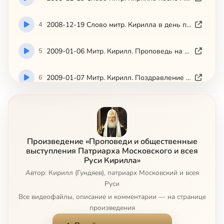
4
2008-12-19 Слово митр. Кирилла в день памяти свт. Николая в Николо-Угрешском монастыре 19.12.2008 (ТК Екран-5)
5
2009-01-06 Митр. Кирилл. Проповедь на Рождество Христово (2009-01-06)
6
2009-01-07 Митр. Кирилл. Поздравление с Рождеством Христовым (ТК Союз 2009-01-07)
7
2009-01-13 Слово митр. Кирилла в сороковой день со времени преставления Святейшего Патриарха Алексия (моспат.ру)
8
2009-01-19 Слово митр. Кирилла в праздник Крещения Господня в Богоявленском кафедральном соборе 19.01.2009 (Патриархия.ру)
Произведение «Проповеди и общественные
выступления Патриарха Московского и всея
9
2009-01-20 Выступление митр. Кирилла на зимней сессии XX богословской конференции ПСТГУ 20.01.2009 (моспат.ру, ТК Союз)
Руси Кирилла»
Автор: Кирилл (Гундяев), патриарх Московский и всея
10
2009-01-25 Слово митр. Кирилла на открытии Архиерейского Собора 25.01.2009 (Патриархия.ру)
Руси
Все видеофайлы, описание и комментарии — на странице
произведения
11
2009-01-27 Доклад митр. Кирилла на Поместном Соборе (вести.ру)