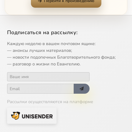
Перейти к произведению
12
2009-01-30 Слово митр. Кирилла по окончании молебна в Свято-Троице Сергиевой лавре 30.01.2009 (Патриархия.ру)
13
2009-02-01 Слово Патриарха Московского и Всея Руси Кирилла после интронизации (ТК Россия 2009-02-01)
Подписаться на рассылку:
14
2009-02-11 Слово Патриарха Кирилла на встрече с сотрудниками ОВЦС 11.02.2009 (моспат.ру)
Каждую неделю в вашем почтовом ящике:
— анонсы лучших материалов;
15
2009-02-14 Проповедь Патриарха Кирилла в день памяти мученика Трифона 14.02.2009 (Патриархия.ру)
Сейчас
— новости подопечных Благотворительного фонда;
— разговор о жизни по Евангелию.
16
2009-02-14 Слово Патриарха Кирилла на открытии Сретенских встреч православной молодежи 14.02.2009 (моспат.ру)
17
2009-02-15 Слово Патриарха Кирилла на открытии Рождественских чтений 15.02.2009 (Патриархия.ру)
18
2009-03-01 Проповедь Патриарха Кирилла после вечерни с чином прощения в храме Христа Спасителя 01.03.2009 (Патриархия.ру)
Рассылки осуществляются на платформе
19
2009-03-01 Проповедь Патриарха Кирилла в Прощеное воскресенье в храме Христа Спасителя 01.03.2009 (моспат.ру)