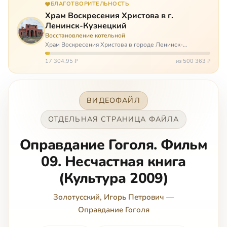
БЛАГОТВОРИТЕЛЬНОСТЬ
Храм Воскресения Христова в г.
Ленинск-Кузнецкий
Восстановление котельной
Храм Воскресения Христова в городе Ленинск-
Кузнецкий в Кемеровской области – совсем новый, он
открылся всего 20 назад. И сейчас храм может вообще
17 304,95 ₽
из 500 363 ₽
закрыться. Потому что это Сибирь,…
ВИДЕОФАЙЛ
ОТДЕЛЬНАЯ СТРАНИЦА ФАЙЛА
Оправдание Гоголя. Фильм
09. Несчастная книга
(Культура 2009)
Золотусский, Игорь Петрович
—
Оправдание Гоголя