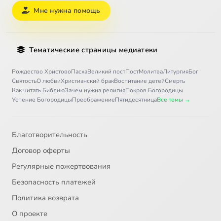
Мне нужна помощь
Тематические страницы медиатеки
Рождество Христово
Пасха
Великий пост
Пост
Молитва
Литургия
Бог
Святость
О любви
Христианский брак
Воспитание детей
Смерть
Как читать Библию
Зачем нужна религия
Покров Богородицы
Успение Богородицы
Преображение
Пятидесятница
Все темы →
Благотворительность
Договор оферты
Регулярные пожертвования
Безопасность платежей
Политика возврата
О проекте