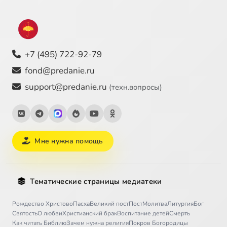
+7 (495) 722-92-79
fond@predanie.ru
support@predanie.ru
(техн.вопросы)
Мне нужна помощь
Тематические страницы медиатеки
Рождество Христово
Пасха
Великий пост
Пост
Молитва
Литургия
Бог
Святость
О любви
Христианский брак
Воспитание детей
Смерть
Как читать Библию
Зачем нужна религия
Покров Богородицы