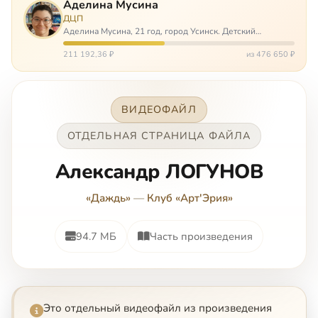
Аделина Мусина
ДЦП
Аделина Мусина, 21 год, город Усинск. Детский
церебральный паралич, передвигается на ходунках или
коляске. Аделине требуется помощь, чтобы ноги
211 192,36 ₽
из 476 650 ₽
окончательно не перестали слушаться…
ВИДЕОФАЙЛ
ОТДЕЛЬНАЯ СТРАНИЦА ФАЙЛА
Александр ЛОГУНОВ
«Даждь»
—
Клуб «Арт'Эрия»
94.7 МБ
Часть произведения
Это отдельный видеофайл из произведения