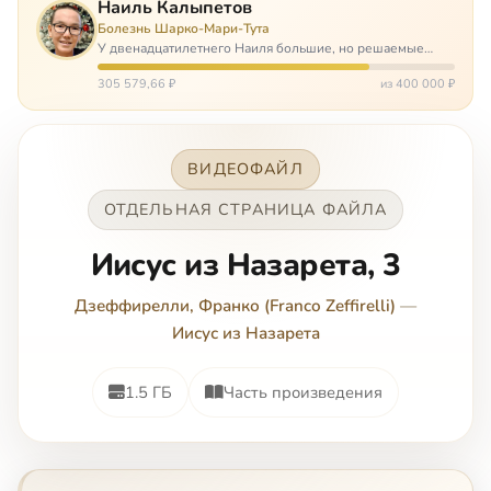
Наиль Калыпетов
Болезнь Шарко-Мари-Тута
У двенадцатилетнего Наиля большие, но решаемые
проблемы. Он болен редкой болезнью, которая ставит
перед ним множество непростых задача, угрожая в
305 579,66 ₽
из 400 000 ₽
противном случае парализацией и да…
ВИДЕОФАЙЛ
ОТДЕЛЬНАЯ СТРАНИЦА ФАЙЛА
Иисус из Назарета, 3
Дзеффирелли, Франко (Franco Zeffirelli)
—
Иисус из Назарета
1.5 ГБ
Часть произведения