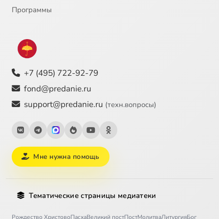
Программы
+7 (495) 722-92-79
fond@predanie.ru
support@predanie.ru
(техн.вопросы)
Мне нужна помощь
Тематические страницы медиатеки
Рождество Христово
Пасха
Великий пост
Пост
Молитва
Литургия
Бог