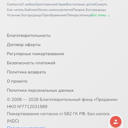
Святость
О любви
Христианский брак
Воспитание детей
Смерть
Как читать Библию
Зачем нужна религия
Покров Богородицы
Успение Богородицы
Преображение
Пятидесятница
Все темы →
Благотворительность
Договор оферты
Регулярные пожертвования
Безопасность платежей
Политика возврата
О проекте
Политика персональных данных
© 2008 — 2026 Благотворительный фонд «Предание»
НКО №7712031589
Пожертвование согласно ст.582 ГК РФ. Без налога
(НДС)
Политика возврата