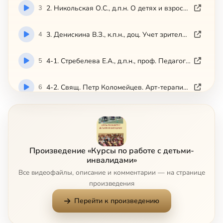
3
2. Никольская О.С., д.п.н. О детях и взрослых с аутизмом. Обсуждение (ИКП 2008-12-15)
4
3. Денискина В.З., к.п.н., доц. Учет зрительных возможностей слепых и слабовидящих прихожан. Обсуждение (ИКП 2009-01-20)
5
4-1. Стребелева Е.А., д.п.н., проф. Педагогическая помощь семье, воспитывающей ребенка с нарушением интеллекта (ИКП 2009-02-10)
6
4-2. Свящ. Петр Коломейцев. Арт-терапия детей-инвалидов в театрально-художественной студии ДЭЦ Живая нить (ИКП 2009-02-10)
7
5. Саломатина И.В., к.п.н. Помощь слепоглухому человеку в храме (ИКП 2009-03-10)
8
6. Чиркина Г.В., д.п.н., проф. Дети с нарушением речевого развития. Особенности общения (ИКП 2009-03-31)
Произведение «Курсы по работе с детьми-
инвалидами»
9
7-1. Зыкова Т.С., д.п.н. Особенности общения с детьми и подростками, имеющими нарушение слуха (ИКП 2009-05-12)
Все видеофайлы, описание и комментарии — на странице
произведения
10
7-2. Прот. Андрей Горячев. Опыт приходской работы со слабослышащами (ИКП 2009-05-12)
Сейчас
Перейти к произведению