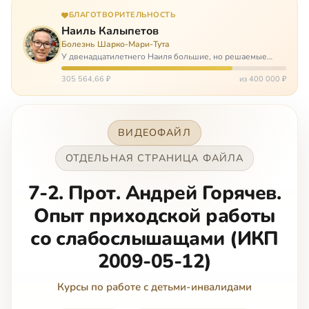
БЛАГОТВОРИТЕЛЬНОСТЬ
Наиль Калыпетов
Болезнь Шарко-Мари-Тута
У двенадцатилетнего Наиля большие, но решаемые
проблемы. Он болен редкой болезнью, которая ставит
перед ним множество непростых задача, угрожая в
305 564,66 ₽
из 400 000 ₽
противном случае парализацией и да…
ВИДЕОФАЙЛ
ОТДЕЛЬНАЯ СТРАНИЦА ФАЙЛА
7-2. Прот. Андрей Горячев.
Опыт приходской работы
со слабослышащами (ИКП
2009-05-12)
Курсы по работе с детьми-инвалидами