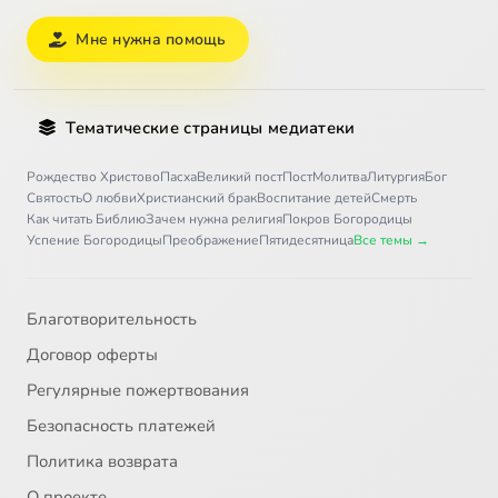
Мне нужна помощь
Тематические страницы медиатеки
Рождество Христово
Пасха
Великий пост
Пост
Молитва
Литургия
Бог
Святость
О любви
Христианский брак
Воспитание детей
Смерть
Как читать Библию
Зачем нужна религия
Покров Богородицы
Успение Богородицы
Преображение
Пятидесятница
Все темы →
Благотворительность
Договор оферты
Регулярные пожертвования
Безопасность платежей
Политика возврата
О проекте