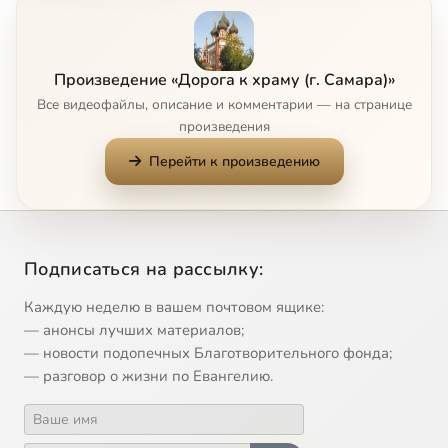
7
Христианское отношение к браку. Часть 2
8
Христианское понимание истории
Произведение «Дорога к храму (г. Самара)»
Все видеофайлы, описание и комментарии — на странице
9
Новомученики и исповедники Российские
произведения
Перейти к произведению
10
Новый Завет
11
Падение Константинополя
Подписаться на рассылку:
12
Новый Завет. Чем обусловлено время прихода Христа в наш мир
Каждую неделю в вашем почтовом ящике:
13
Новый Завет и его влияние на человека
— анонсы лучших материалов;
— новости подопечных Благотворительного фонда;
— разговор о жизни по Евангелию.
14
Православные святыни в России
15
Причины гонений на христиан в Римском государстве