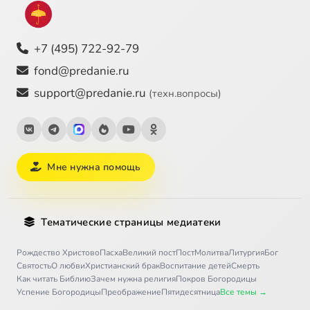
24
Священное Писание
25
Ценность семьи
+7 (495) 722-92-79
fond@predanie.ru
26
Ветхий Завет
Сейчас
support@predanie.ru
(техн.вопросы)
27
Возникновение концепции "Москва - третий Рим"
28
Эпоха гонений на христиан
Мне нужна помощь
Тематические страницы медиатеки
Рождество Христово
Пасха
Великий пост
Пост
Молитва
Литургия
Бог
Святость
О любви
Христианский брак
Воспитание детей
Смерть
Как читать Библию
Зачем нужна религия
Покров Богородицы
Успение Богородицы
Преображение
Пятидесятница
Все темы →