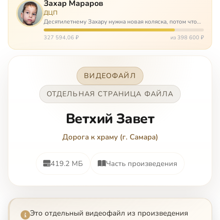
Захар Мараров
ДЦП
Десятилетнему Захару нужна новая коляска, потом что
старая сломалась. А без коляски он не сможет не только
просто выходить из дома, но и продолжать лечение в
327 594,06 ₽
из 398 600 ₽
реабилитационных центр…
ВИДЕОФАЙЛ
ОТДЕЛЬНАЯ СТРАНИЦА ФАЙЛА
Ветхий Завет
Дорога к храму (г. Самара)
419.2 МБ
Часть произведения
Это отдельный видеофайл из произведения