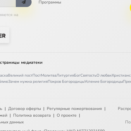
Программы
 в современном мире
ляются на
Отечества
 страницы медиатеки
асха
Великий пост
Пост
Молитва
Литургия
Бог
Святость
О любви
Христианс
иблию
Зачем нужна религия
Покров Богородицы
Успение Богородицы
Пре
ть
|
Договор оферты
|
Регулярные пожертвования
|
Распр
ежей
|
Политика возврата
|
О проекте
|
ьных данных
По