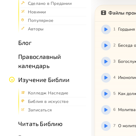
Сделано в Предании
Новинки
Файлы про
Популярное
Авторы
1
Гордыня
Блог
2
Беседа 
Православный
3
Богослу
календарь
4
Иконопис
Изучение Библии
Колледж Наследие
5
Как дол
Библия в искусстве
6
Молитва
Записаться
Читать Библию
7
О молитв