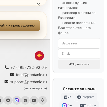
— анонсы лучших
материалов;
— разговор о жизни по
Евангелию;
— новости подопечных
ейти к произведению
Благотворительного
фонда.
Подписаться
+7 (495) 722-92-79
fond@predanie.ru
Сейчас
support@predanie.ru
(техн.вопросы)
Следите за нами
VK
Telegram
Макс
YouTube