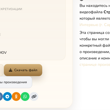
Вы находитесь 
СКРЕТИЗАЦИИ
видеофайла
Стр
который являет
Интервью (г. Са
Эта страница со
Е
чтобы вы могли
конкретный фай
о произведении
 MOV
описание и комм
странице произ
Скачать файл
ы произведения