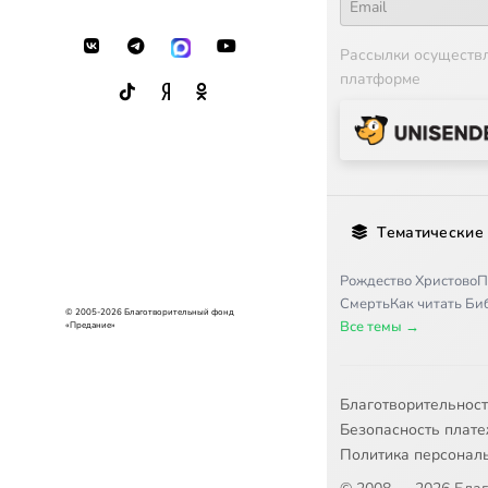
17
Святыни
Рассылки осуществ
платформе
18
Защита 
Тематические
Рождество Христово
П
Смерть
Как читать Б
© 2005-2026 Благотворительный фонд
Все темы →
«Предание»
Благотворительнос
Безопасность плат
Политика персонал