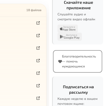
Скачайте наше
приложение
18 файлов
Слушайте аудио и
смотрите видео офлайн
Загрузите в
App Store
Доступно в
Google Play
Благотворительность
— помочь
нуждающимся
Подписаться на
рассылку
Каждую неделю в вашем
почтовом ящике: