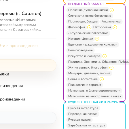
ПРЕДМЕТНЫЙ КАТАЛОГ
Практика духовной жизни
ервью (г. Саратов)
Систематическое богословие
рограмме «Интервью»
Проповеди, беседы
Апологетика
товской митрополии
Философия
Патрология
ополит Саратовский и
Литургическое богословие
ский Лонгин отвечает на
История Церкви
осы по определенной теме.
Единство и разделения христиан
ти к произведению
Религиоведение
Искусство и культура
Политика. Экономика. Общество. Публи
Жития святых, биографии
Мемуары, дневники, письма
ылки
Семья и воспитание
Психология и терапия
роизведения
Материалы о благотворительности
Материалы на иностранных языках
произведении
ХУДОЖЕСТВЕННАЯ ЛИТЕРАТУРА
Русская литература
Переводная поэзия
Русская поэзия
Зарубежная литература