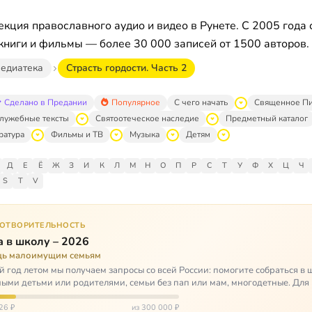
кция православного аудио и видео в Рунете. С 2005 года 
книги и фильмы — более 30 000 записей от 1500 авторов.
едиатека
Страсть гордости. Часть 2
Сделано в Предании
Популярное
С чего начать
Священное П
лужебные тексты
Святоотеческое наследие
Предметный каталог
ратура
Фильмы и ТВ
Музыка
Детям
Д
Е
Ё
Ж
З
И
К
Л
М
Н
О
П
Р
С
Т
У
Ф
Х
Ц
Ч
S
T
V
ГОТВОРИТЕЛЬНОСТЬ
 в школу – 2026
ь малоимущим семьям
 год летом мы получаем запросы со всей России: помогите собраться в 
ными детьми или родителями, семьи без пап или мам, многодетные. Для
окуп…
26 ₽
из 300 000 ₽