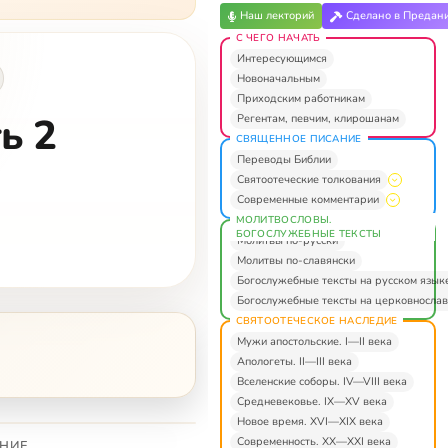
Наш лекторий
Сделано в Предан
С ЧЕГО НАЧАТЬ
Интересующимся
Новоначальным
Приходским работникам
ь 2
Регентам, певчим, клирошанам
СВЯЩЕННОЕ ПИСАНИЕ
Переводы Библии
Святоотеческие толкования
Современные комментарии
МОЛИТВОСЛОВЫ.
БОГОСЛУЖЕБНЫЕ ТЕКСТЫ
Молитвы по-русски
Молитвы по-славянски
Богослужебные тексты на русском язык
Богослужебные тексты на церковнослав
СВЯТООТЕЧЕСКОЕ НАСЛЕДИЕ
Мужи апостольские. I—II века
Апологеты. II—III века
Вселенские соборы. IV—VIII века
Средневековье. IX—XV века
Новое время. XVI—XIX века
Современность. XX—XXI века
НИЕ