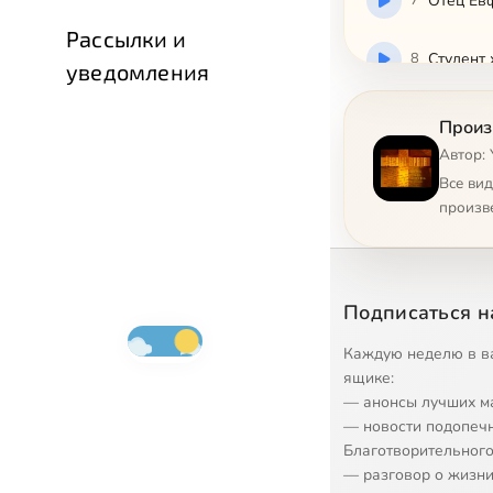
7
Отец Ев
Рассылки и
8
Студент
уведомления
Произ
Автор:
Все ви
произв
Подписаться н
Каждую неделю в в
ящике:
— анонсы лучших м
— новости подопеч
Благотворительного
— разговор о жизни