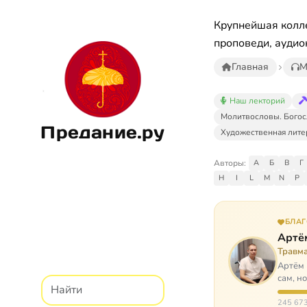
Крупнейшая колле
проповеди, аудио
Главная
М
Наш лекторий
Молитвословы. Богос
Предание.ру
Художественная лите
Авторы:
А
Б
В
Г
H
I
L
M
N
P
БЛА
Артё
Травм
Артём 
сам, н
И кр…
245 673