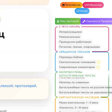
Популярное
Избранное
Позже
Наш лекторий
Сделано в Предан
С ЧЕГО НАЧАТЬ
ц
Интересующимся
Новоначальным
Приходским работникам
Регентам, певчим, клирошанам
СВЯЩЕННОЕ ПИСАНИЕ
Переводы Библии
Святоотеческие толкования
Современные комментарии
МОЛИТВОСЛОВЫ.
БОГОСЛУЖЕБНЫЕ ТЕКСТЫ
Молитвы по-русски
Молитвы по-славянски
лексий, протоиерей
.
Богослужебные тексты на русском язык
Богослужебные тексты на церковнослав
СВЯТООТЕЧЕСКОЕ НАСЛЕДИЕ
Мужи апостольские. I—II века
Апологеты. II—III века
НИЕ