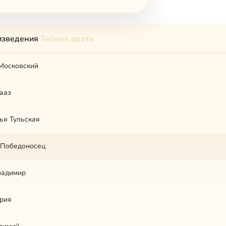
изведения
Тесные врата
Московский
ааз
ья Тульская
 Победоносец
ладимир
рия