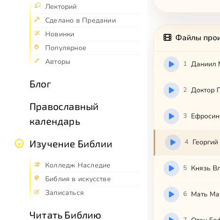
Лекторий
Сделано в Предании
Новинки
Файлы про
Популярное
Авторы
1
Даниил 
Блог
2
Доктор Г
Православный
3
Ефросин
календарь
4
Георгий
Изучение Библии
Колледж Наследие
5
Князь В
Библия в искусстве
Записаться
6
Мать Ма
Читать Библию