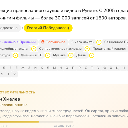
кция православного аудио и видео в Рунете. С 2005 года 
книги и фильмы — более 30 000 записей от 1500 авторов.
едиатека
Георгий Победоносец
Сделано в Предании
Популярное
С чего начать
Священное П
лужебные тексты
Святоотеческое наследие
Предметный каталог
ратура
Фильмы и ТВ
Музыка
Детям
Д
Е
Ё
Ж
З
И
К
Л
М
Н
О
П
Р
С
Т
У
Ф
Х
Ц
Ч
S
T
V
ГОТВОРИТЕЛЬНОСТЬ
м Хмелев
а позвоночника
молод, но уже видел в жизни много трудностей. Он сирота, привык забот
о, когда случилось несчастье, и он был парализован – остался на попечен
,68 ₽
из 406 350 ₽