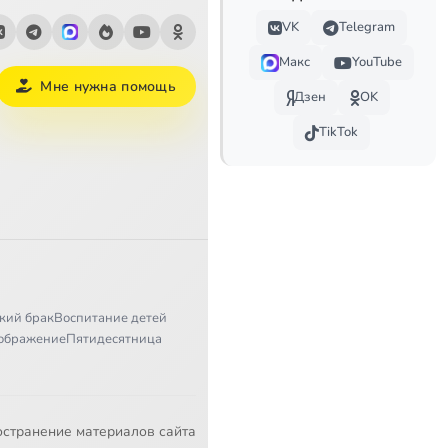
VK
Telegram
Макс
YouTube
Мне нужна помощь
Дзен
OK
TikTok
кий брак
Воспитание детей
ображение
Пятидесятница
остранение материалов сайта