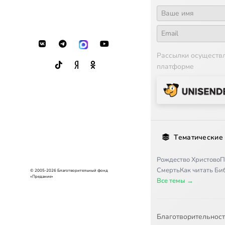
Рассылки осуществ
платформе
Тематические
Рождество Христово
П
Смерть
Как читать Б
© 2005-2026 Благотворительный фонд
«Предание»
Все темы →
Благотворительнос