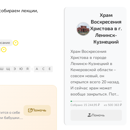
собираем лекции,
Храм
Воскресения
Христова в г.
Ленинск-
Кузнецкий
исание
Храм Воскресения
Христова в городе
Ленинск-Кузнецкий в
Ш
Щ
Э
Ю
Я
|
A
C
E
Кемеровской области –
совсем новый, он
открылся всего 20 назад.
И сейчас храм может
вообще закрыться. Пот…
Собрано 15 244,95 ₽
из 500 363 ₽
Помочь
ится о себе
Помочь
ии бабушки.