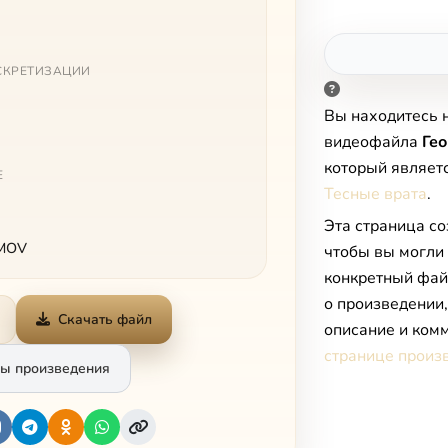
СКРЕТИЗАЦИИ
Вы находитесь 
видеофайла
Ге
который являет
Е
Тесные врата
.
Эта страница со
 MOV
чтобы вы могли
конкретный фай
о произведении
Скачать файл
описание и комм
странице произ
ы произведения