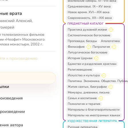
Вселенские соборы. IV—VIII века
Средневековье. IX—XV века
Новое время. XVI—XIX века
ные врата
Современность. XX—XXI века
минский Алексий,
ПРЕДМЕТНЫЙ КАТАЛОГ
тоиерей
Практика духовной жизни
л телевизионных фильмов
Систематическое богословие
ии «Неофит» Московского
Проповеди, беседы
Апологетика
лова монастыря, 2002 г.
Философия
Патрология
Литургическое богословие
ти к произведению
История Церкви
Единство и разделения христиан
Религиоведение
Искусство и культура
Политика. Экономика. Общество. Публи
ылки
Жития святых, биографии
Мемуары, дневники, письма
роизведения
Семья и воспитание
Психология и терапия
Материалы о благотворительности
произведении
Материалы на иностранных языках
ХУДОЖЕСТВЕННАЯ ЛИТЕРАТУРА
ения автора
Русская литература