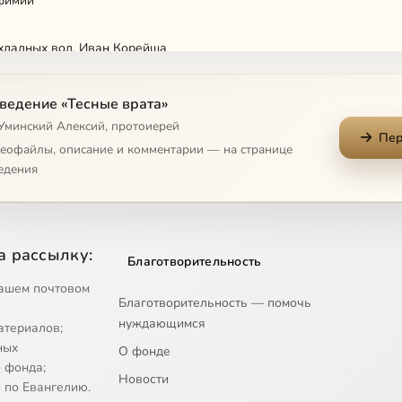
фимий
 хладных вод. Иван Корейша
ведение «Тесные врата»
 Уминский Алексий, протоиерей
Пер
деофайлы, описание и комментарии — на странице
едения
а рассылку:
Благотворительность
ашем почтовом
Благотворительность — помочь
нуждающимся
атериалов;
ных
О фонде
 фонда;
Новости
 по Евангелию.