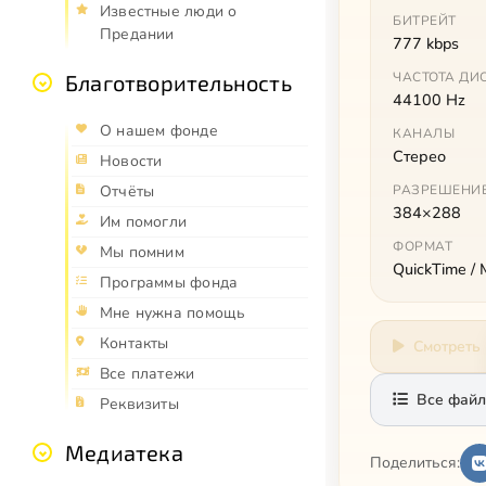
Известные люди о
БИТРЕЙТ
Предании
777 kbps
ЧАСТОТА ДИ
Благотворительность
44100 Hz
О нашем фонде
КАНАЛЫ
Стерео
Новости
РАЗРЕШЕНИ
Отчёты
384×288
Им помогли
ФОРМАТ
Мы помним
QuickTime /
Программы фонда
Мне нужна помощь
Контакты
Смотреть
Все платежи
Все файл
Реквизиты
Медиатека
Поделиться: