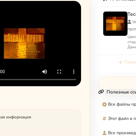
Тес
У
про
Цик
студ
Дани
Перей
Полезные сс
Все файлы п
кая информация
Этот файл в 
Все произвед