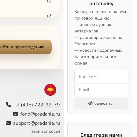
рассылку
Каждую неделю в вашем
почтовом ящике:
— анонсы лучших
материалов;
— разговор о жизни по
Евангелию;
ейти к произведению
— новости подопечных
Благотворительного
фонда.
Подписаться
+7 (495) 722-92-79
fond@predanie.ru
support@predanie.ru
(техн.вопросы)
Следите за нами