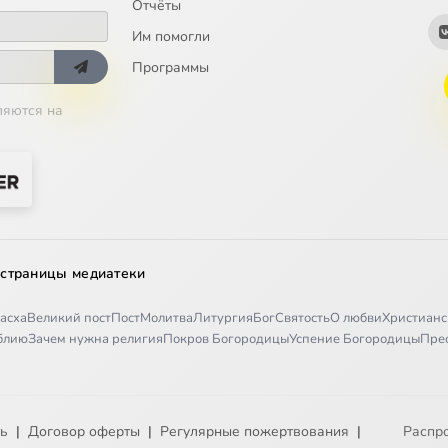
Отчёты
Им помогли
Программы
ляются на
 страницы медиатеки
асха
Великий пост
Пост
Молитва
Литургия
Бог
Святость
О любви
Христианс
иблию
Зачем нужна религия
Покров Богородицы
Успение Богородицы
Пре
ть
|
Договор оферты
|
Регулярные пожертвования
|
Распр