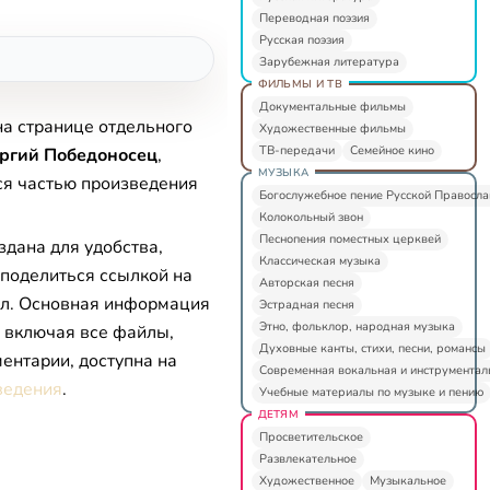
Переводная поэзия
Русская поэзия
Зарубежная литература
ФИЛЬМЫ И ТВ
Документальные фильмы
на странице отдельного
Художественные фильмы
ТВ-передачи
Семейное кино
оргий Победоносец
,
МУЗЫКА
ся частью произведения
Богослужебное пение Русской Правосл
Колокольный звон
Песнопения поместных церквей
здана для удобства,
Классическая музыка
 поделиться ссылкой на
Авторская песня
л. Основная информация
Эстрадная песня
Этно, фольклор, народная музыка
, включая все файлы,
Духовные канты, стихи, песни, романсы
ентарии, доступна на
Современная вокальная и инструментал
ведения
.
Учебные материалы по музыке и пению
ДЕТЯМ
Просветительское
Развлекательное
Художественное
Музыкальное