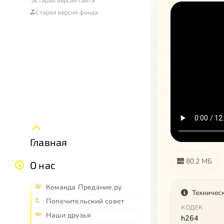
Старая версия сайта
Старая версия фонда
Главная
80.2 МБ
О нас
Команда Предание.ру
Техничес
Попечительский совет
КОДЕК
Наши друзья
h264