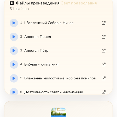
Файлы произведения
Свет православия
31 файлов
1
I Вселенский Собор в Никее
2
Апостол Павел
3
Апостол Пётр
4
Библия - книга книг
5
Блаженны милостивые, ибо они помилованы будут
6
Деятельность святой инквизиции
7
Дети как предмет жертвоприношений