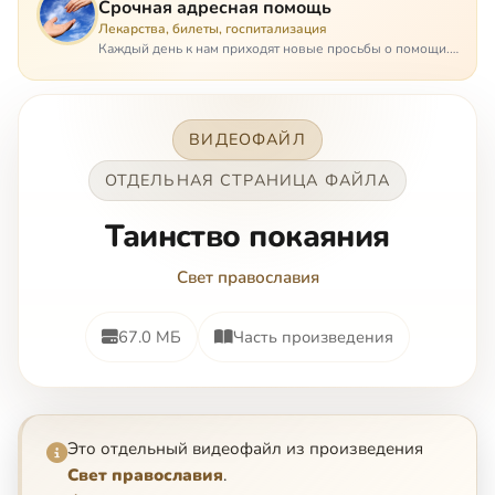
Срочная адресная помощь
Лекарства, билеты, госпитализация
Каждый день к нам приходят новые просьбы о помощи.
Часто оказывается, что помощь нужна даже не сегодня –
она нужна была вчера: в приеме лекарств образовался
недопустимый, опасный п…
ВИДЕОФАЙЛ
ОТДЕЛЬНАЯ СТРАНИЦА ФАЙЛА
Таинство покаяния
Свет православия
67.0 МБ
Часть произведения
Это отдельный видеофайл из произведения
Свет православия
.