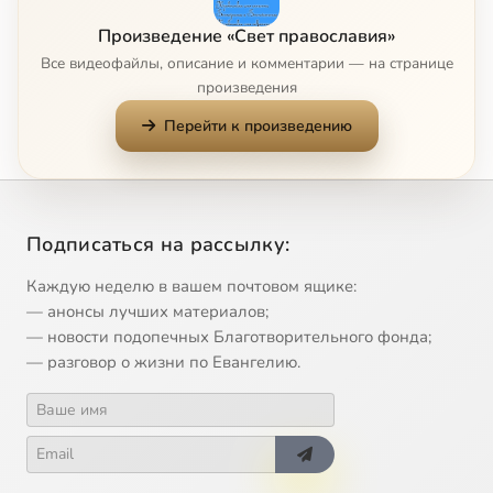
8
Двойственность человеческой природы
Произведение «Свет православия»
Все видеофайлы, описание и комментарии — на странице
9
Если Бог в душе, зачем ходить в храм?
произведения
Перейти к произведению
10
Кто мы и куда мы идём
11
Национальная идея России
Подписаться на рассылку:
12
Пятидесятница
Каждую неделю в вашем почтовом ящике:
13
Поиск человеком смысла жизни
— анонсы лучших материалов;
— новости подопечных Благотворительного фонда;
— разговор о жизни по Евангелию.
14
Познание человеком Бога
15
Православие в современной России
16
Религиозный фундаментализм и церковные реформы