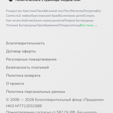
30
Программа 'Фома'. Запрещает ли Церковь читать Льва Толстого (ТК Спас 2012-05-02)
Рождество Христово
Пасха
Великий пост
Пост
Молитва
Литургия
Бог
Святость
О любви
Христианский брак
Воспитание детей
Смерть
Как читать Библию
Зачем нужна религия
Покров Богородицы
Успение Богородицы
Преображение
Пятидесятница
Все темы →
Благотворительность
Договор оферты
Регулярные пожертвования
Безопасность платежей
Политика возврата
О проекте
Политика персональных данных
© 2008 — 2026 Благотворительный фонд «Предание»
НКО №7712031589
Пожертвование согласно ст.582 ГК РФ. Без налога