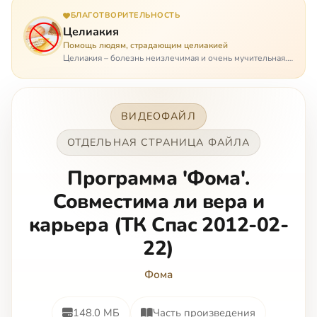
БЛАГОТВОРИТЕЛЬНОСТЬ
Целиакия
Помощь людям, страдающим целиакией
Целиакия – болезнь неизлечимая и очень мучительная.
При этом ею невозможно заразиться. Больной
целиакией страдает в одиночестве, не представляя
опасности ни для кого, кроме своих п…
ВИДЕОФАЙЛ
ОТДЕЛЬНАЯ СТРАНИЦА ФАЙЛА
Программа 'Фома'.
Совместима ли вера и
карьера (ТК Спас 2012-02-
22)
Фома
148.0 МБ
Часть произведения