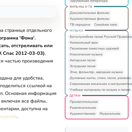
Зарубежная литература
ФИЛЬМЫ И ТВ
Документальные фильмы
Художественные фильмы
ТВ-передачи
Семейное кино
на странице отдельного
МУЗЫКА
Богослужебное пение Русской Правосл
грамма 'Фома'.
Колокольный звон
ать, отстреливать или
Песнопения поместных церквей
К Спас 2012-03-03)
,
Классическая музыка
ся частью произведения
Авторская песня
Эстрадная песня
Этно, фольклор, народная музыка
здана для удобства,
Духовные канты, стихи, песни, романсы
Современная вокальная и инструментал
 поделиться ссылкой на
Учебные материалы по музыке и пению
л. Основная информация
ДЕТЯМ
, включая все файлы,
Просветительское
Развлекательное
ентарии, доступна на
Художественное
Музыкальное
ведения
.