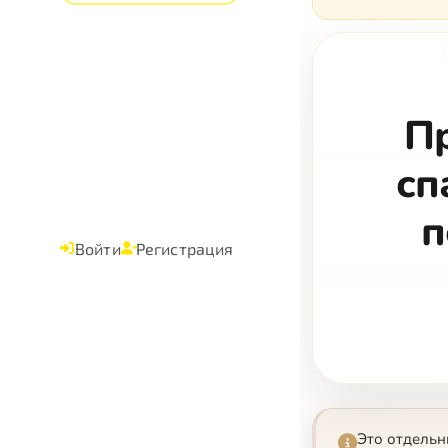
кого, 
П
сп
п
Войти
Регистрация
Это отдель