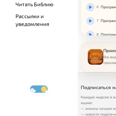
Читать Библию
6
Программ
Рассылки и
7
Программ
уведомления
8
Программ
9
Программ
Произ
Все ви
10
Программ
произв
11
Программ
Подписаться н
12
Программ
Каждую неделю в в
ящике:
13
Программ
— анонсы лучших м
— новости подопеч