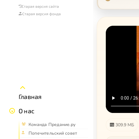
Старая версия сайта
Старая версия фонда
Главная
О нас
Команда Предание.ру
309.9 МБ
Попечительский совет