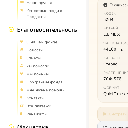
Наши друзья
Техничес
Известные люди о
КОДЕК
Предании
h264
БИТРЕЙТ
Благотворительность
1.5 Mbps
О нашем фонде
ЧАСТОТА ДИ
44100 Hz
Новости
Отчёты
КАНАЛЫ
Стерео
Им помогли
РАЗРЕШЕНИ
Мы помним
704×576
Программы фонда
ФОРМАТ
Мне нужна помощь
QuickTime /
Контакты
Все платежи
Смотреть
Реквизиты
Медиатека