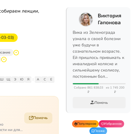
собираем лекции,
Виктория
Гапонова
Вика из Зеленограда
-03-03)
узнала о своей болезни
уже будучи в
сознательном возрасте.
исание
Ей пришлось привыкать к
инвалидной коляске и
сильнейшему сколиозу,
постоянным бол…
Ш
Щ
Э
Ю
Я
|
A
C
E
Собрано 861 838,03
из 1 745 200
₽
₽
Помочь
Помочь
Популярное
Избранное
но
ости ни для
Позже