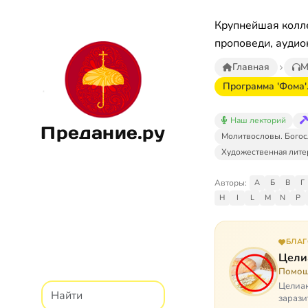
Крупнейшая колле
проповеди, аудио
Главная
М
Программа 'Фома'.
Наш лекторий
Предание.ру
Молитвословы. Богос
Художественная лите
Авторы:
А
Б
В
Г
H
I
L
M
N
P
БЛА
Цели
Помощ
Целиак
зарази