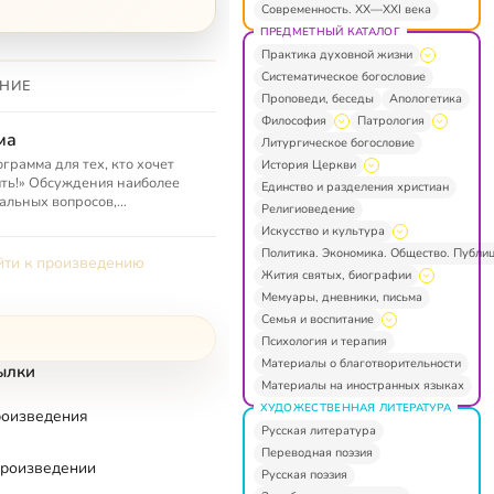
Современность. XX—XXI века
ПРЕДМЕТНЫЙ КАТАЛОГ
Практика духовной жизни
Систематическое богословие
НИЕ
Проповеди, беседы
Апологетика
Философия
Патрология
ма
Литургическое богословие
грамма для тех, кто хочет
История Церкви
ть!» Обсуждения наиболее
Единство и разделения христиан
альных вопросов,
Религиоведение
ющихся жизни церкви и
Искусство и культура
ства. «СПАС ТВ»
Политика. Экономика. Общество. Публи
ти к произведению
Жития святых, биографии
Мемуары, дневники, письма
Семья и воспитание
Психология и терапия
Материалы о благотворительности
ылки
Материалы на иностранных языках
ХУДОЖЕСТВЕННАЯ ЛИТЕРАТУРА
роизведения
Русская литература
Переводная поэзия
произведении
Русская поэзия