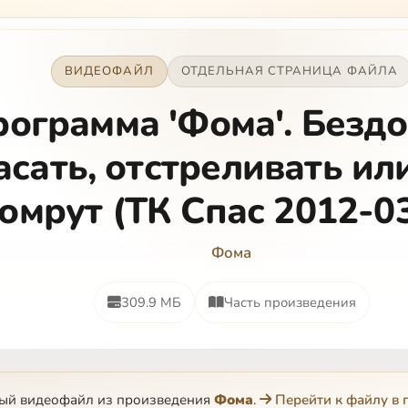
кроме своих п…
ВИДЕОФАЙЛ
ОТДЕЛЬНАЯ СТРАНИЦА ФАЙЛА
рограмма 'Фома'. Безд
асать, отстреливать ил
омрут (ТК Спас 2012-0
Фома
309.9 МБ
Часть произведения
ный видеофайл из произведения
Фома
.
Перейти к файлу в