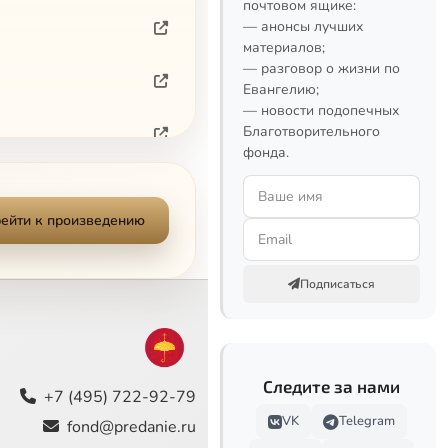
почтовом ящике:
— анонсы лучших
материалов;
— разговор о жизни по
Евангелию;
— новости подопечных
Благотворительного
фонда.
2012-04-16)
ейти к произведению
2)
Подписаться
Следите за нами
+7 (495) 722-92-79
VK
Telegram
fond@predanie.ru