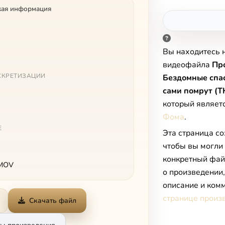
кая информация
Вы находитесь 
видеофайла
Про
СКРЕТИЗАЦИИ
Бездомные спас
сами помрут (Т
который являет
Фома
.
Е
Эта страница со
чтобы вы могли
конкретный фай
 MOV
о произведении
описание и комм
странице произ
Скачать файл