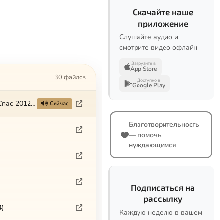
Скачайте наше
приложение
Слушайте аудио и
смотрите видео офлайн
Загрузите в
App Store
30 файлов
Доступно в
Google Play
Программа 'Фома'. Бездомные спасать, отстреливать или сами помрут (ТК Спас 2012-03-03)
Сейчас
Благотворительность
— помочь
нуждающимся
Подписаться на
рассылку
4)
Каждую неделю в вашем