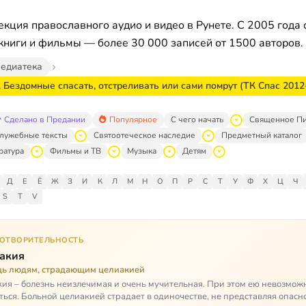
кция православного аудио и видео в Рунете. С 2005 года 
книги и фильмы — более 30 000 записей от 1500 авторов.
едиатека
 Бездомные спасать, отстреливать или сами помрут (ТК Спас 2012
Сделано в Предании
Популярное
С чего начать
Священное П
лужебные тексты
Святоотеческое наследие
Предметный каталог
ратура
Фильмы и ТВ
Музыка
Детям
Д
Е
Ё
Ж
З
И
К
Л
М
Н
О
П
Р
С
Т
У
Ф
Х
Ц
Ч
S
T
V
ГОТВОРИТЕЛЬНОСТЬ
акия
ь людям, страдающим целиакией
ия – болезнь неизлечимая и очень мучительная. При этом ею невозмож
ться. Больной целиакией страдает в одиночестве, не представляя опасн