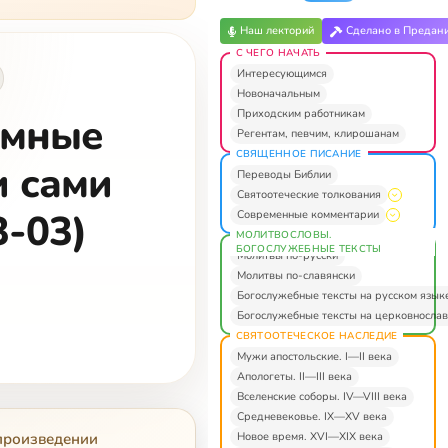
Наш лекторий
Сделано в Предан
С ЧЕГО НАЧАТЬ
Интересующимся
Новоначальным
Приходским работникам
омные
Регентам, певчим, клирошанам
СВЯЩЕННОЕ ПИСАНИЕ
и сами
Переводы Библии
Святоотеческие толкования
3-03)
Современные комментарии
МОЛИТВОСЛОВЫ.
БОГОСЛУЖЕБНЫЕ ТЕКСТЫ
Молитвы по-русски
Молитвы по-славянски
Богослужебные тексты на русском язык
Богослужебные тексты на церковнослав
СВЯТООТЕЧЕСКОЕ НАСЛЕДИЕ
Мужи апостольские. I—II века
Апологеты. II—III века
Вселенские соборы. IV—VIII века
Средневековье. IX—XV века
Новое время. XVI—XIX века
 произведении