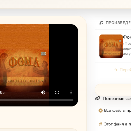
ПРОИЗВЕДЕ
Фо
«Про
вери
акту
каса
обще
Перей
Полезные сс
Все файлы п
Этот файл в 