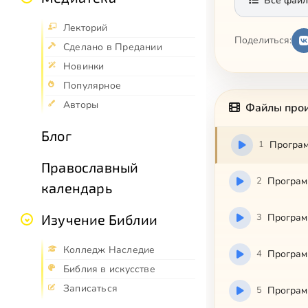
Все файл
Лекторий
Поделиться:
Сделано в Предании
Новинки
Популярное
Авторы
Файлы про
Блог
1
Православный
2
Программ
календарь
3
Программ
Изучение Библии
Колледж Наследие
4
Программ
Библия в искусстве
Записаться
5
Программ