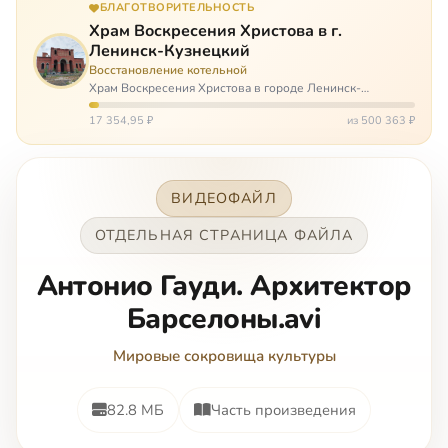
БЛАГОТВОРИТЕЛЬНОСТЬ
Храм Воскресения Христова в г.
Ленинск-Кузнецкий
Восстановление котельной
Храм Воскресения Христова в городе Ленинск-
Кузнецкий в Кемеровской области – совсем новый, он
открылся всего 20 назад. И сейчас храм может вообще
17 354,95 ₽
из 500 363 ₽
закрыться. Потому что это Сибирь,…
ВИДЕОФАЙЛ
ОТДЕЛЬНАЯ СТРАНИЦА ФАЙЛА
Антонио Гауди. Архитектор
Барселоны.avi
Мировые сокровища культуры
82.8 МБ
Часть произведения