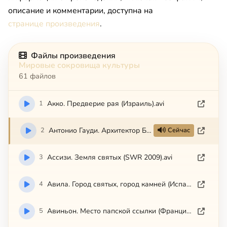
описание и комментарии, доступна на
странице произведения
.
Файлы произведения
Мировые сокровища культуры
61 файлов
1
Акко. Предверие рая (Израиль).avi
2
Антонио Гауди. Архитектор Барселоны.avi
Сейчас
3
Ассизи. Земля святых (SWR 2009).avi
4
Авила. Город святых, город камней (Испания).avi
5
Авиньон. Место папской ссылки (Франция).avi