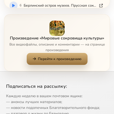
6
Берлинский остров музеев. Прусская сокровищница.avi
7
Церковь в деревне Виз. Цель пилигримов.avi
8
Чески Крумлов. Жемчужина Богемии.avi
Произведение «Мировые сокровища культуры»
Все видеофайлы, описание и комментарии — на странице
9
Дорога святого Иакова. Паломничество в Сантьяго де Компостела.avi
произведения
Перейти к произведению
10
Древний Рим.avi
11
Дубровник. Крепость, открытая для мира.avi
Подписаться на рассылку:
12
Фаунтейнское аббатство.avi
Каждую неделю в вашем почтовом ящике:
13
Фонтене. Обитель нищенствующих братьев.avi
— анонсы лучших материалов;
— новости подопечных Благотворительного фонда;
— разговор о жизни по Евангелию.
14
Гереме. Скальный город ранних христиан (Турция).avi