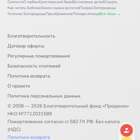
31
Мистрас. Развалины византийского города.avi
Святость
О любви
Христианский брак
Воспитание детей
Смерть
Как читать Библию
Зачем нужна религия
Покров Богородицы
Успение Богородицы
Преображение
Пятидесятница
Все темы →
32
Монастырь в Санкт-Галлене (Швеция).avi
33
Монастырь Лорш и Альтермюнстер (Германия).avi
Благотворительность
Договор оферты
34
Монастырь святой Екатерины на горе Синай.avi
Регулярные пожертвования
Безопасность платежей
35
Монастырь Рила (Болгария).avi
Политика возврата
36
Монастыри Ахпат и Санаин (Армения).avi
О проекте
Политика персональных данных
37
Монастыри северной Молдавии. Оплот веры.avi
© 2008 — 2026 Благотворительный фонд «Предание»
НКО №7712031589
38
Москва. Кремль и Красная площадь.avi
Пожертвование согласно ст.582 ГК РФ. Без налога
(НДС)
39
Неаполь.avi
Политика возврата