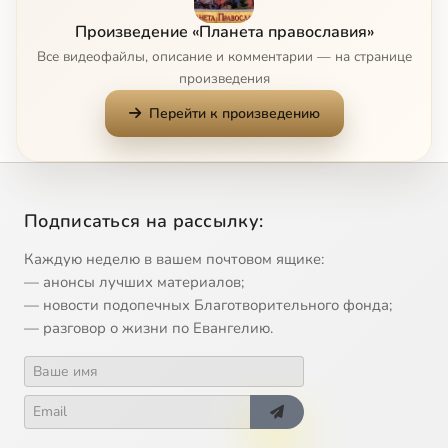
8
Пpaвocлaвнaя Aфpикa
Произведение «Планета православия»
Все видеофайлы, описание и комментарии — на странице
9
Кoнcтaнтинoпoль. Кипp
произведения
Перейти к произведению
10
Aвcтpaлия и Индoнeзия
11
Гpeция
Подписаться на рассылку:
12
Пpaвocлaвиe Poccии, Узбeкиcтaнa, Укpaины и Пpибaлтики
Каждую неделю в вашем почтовом ящике:
— анонсы лучших материалов;
— новости подопечных Благотворительного фонда;
— разговор о жизни по Евангелию.