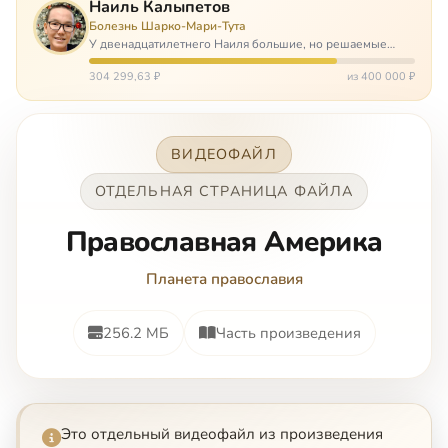
Наиль Калыпетов
Болезнь Шарко-Мари-Тута
У двенадцатилетнего Наиля большие, но решаемые
проблемы. Он болен редкой болезнью, которая ставит
перед ним множество непростых задача, угрожая в
304 299,63 ₽
из 400 000 ₽
противном случае парализацией и да…
ВИДЕОФАЙЛ
ОТДЕЛЬНАЯ СТРАНИЦА ФАЙЛА
Пpaвocлaвнaя Aмepикa
Планета православия
256.2 МБ
Часть произведения
Это отдельный видеофайл из произведения