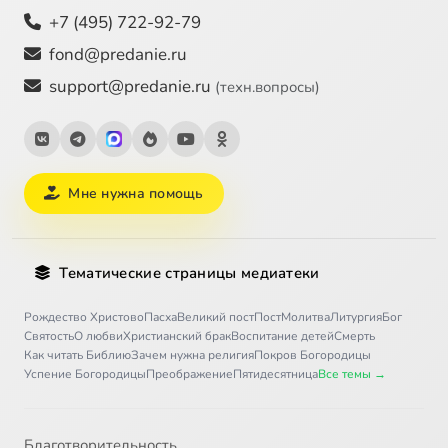
+7 (495) 722-92-79
fond@predanie.ru
support@predanie.ru
(техн.вопросы)
Мне нужна помощь
Тематические страницы медиатеки
Рождество Христово
Пасха
Великий пост
Пост
Молитва
Литургия
Бог
Святость
О любви
Христианский брак
Воспитание детей
Смерть
Как читать Библию
Зачем нужна религия
Покров Богородицы
Успение Богородицы
Преображение
Пятидесятница
Все темы →
Благотворительность