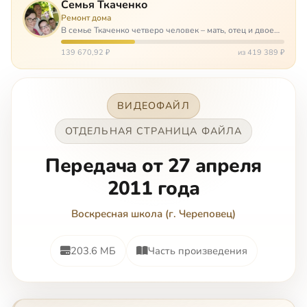
Семья Ткаченко
Ремонт дома
В семье Ткаченко четверо человек – мать, отец и двое
сыновей. И это семья – крепость. У них столько проблем
и бед, что хватило бы на много семей. Трое из четверых
139 670,92 ₽
из 419 389 ₽
– тяжело больны.…
ВИДЕОФАЙЛ
ОТДЕЛЬНАЯ СТРАНИЦА ФАЙЛА
Передача от 27 апреля
2011 года
Воскресная школа (г. Череповец)
203.6 МБ
Часть произведения