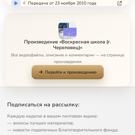
6
Передача от 23 ноября 2010 года
7
Передача от 30 ноября 2010 года
8
Передача от 7 декабря 2010 года
Произведение «Воскресная школа (г.
Череповец)»
9
Передача от 14 декабря 2010 года
Все видеофайлы, описание и комментарии — на странице
произведения
10
Передача от 21 декабря 2010 года
Перейти к произведению
11
Передача от 29 декабря 2010 года
12
Передача от 4 января 2011 года
Подписаться на рассылку:
13
Передача от 11 января 2011 года
Каждую неделю в вашем почтовом ящике:
— анонсы лучших материалов;
— новости подопечных Благотворительного фонда;
14
Передача от 18 января 2011 года