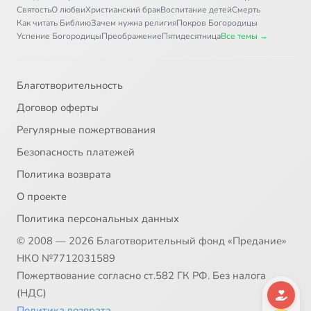
Святость
О любви
Христианский брак
Воспитание детей
Смерть
Как читать Библию
Зачем нужна религия
Покров Богородицы
32
Передача от 4 июня 2011 года
Успение Богородицы
Преображение
Пятидесятница
Все темы →
33
Передача от 11 июня 2011 года
Благотворительность
34
Передача от 3 сентября 2012 года
Договор оферты
Регулярные пожертвования
35
Передача от 10 сентября 2012 года
Безопасность платежей
Политика возврата
36
Передача от 17 сентября 2012 года
О проекте
37
Передача от 24 сентября 2012 года
Политика персональных данных
© 2008 — 2026 Благотворительный фонд «Предание»
38
Передача от 1 октября 2012 года
НКО №7712031589
Пожертвование согласно ст.582 ГК РФ. Без налога
39
Передача от 8 октября 2012 года
(НДС)
Политика возврата