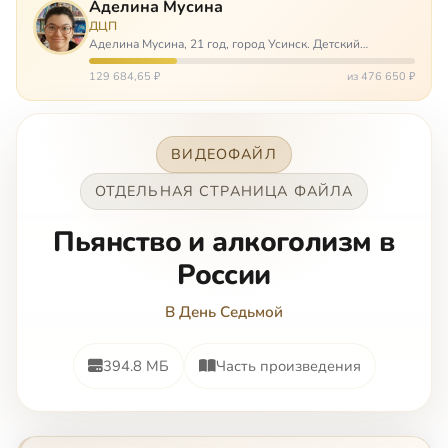
Аделина Мусина
ДЦП
Аделина Мусина, 21 год, город Усинск. Детский
церебральный паралич, передвигается на ходунках или
коляске. Аделине требуется помощь, чтобы ноги
129 684,65 ₽
из 476 650 ₽
окончательно не перестали слушаться…
ВИДЕОФАЙЛ
ОТДЕЛЬНАЯ СТРАНИЦА ФАЙЛА
Пьянство и алкоголизм в
России
В День Седьмой
394.8 МБ
Часть произведения