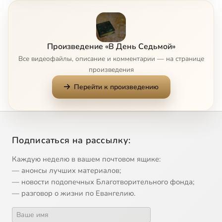
7
День народного единства
8
День победы.Работа поисковых отрядов
Произведение «В День Седьмой»
Все видеофайлы, описание и комментарии — на странице
9
Детские дома в России. Часть 1
произведения
Перейти к произведению
10
Детские дома в России. Часть 2
11
Духовно-нравственное воспитание в школах
Подписаться на рассылку:
12
Духовное основание казачества
Каждую неделю в вашем почтовом ящике:
13
Духовное воспитание
— анонсы лучших материалов;
— новости подопечных Благотворительного фонда;
— разговор о жизни по Евангелию.
14
Движение футуристов
15
Значение творчества Ф.М. Достоевского в наше время