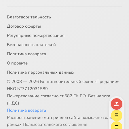
33
Пьянство и алкоголизм в России
Сейчас
Благотворительность
Договор оферты
34
Пение, как приобщение детей к духовной культуре
Регулярные пожертвования
Безопасность платежей
35
Почитание свт. Николая Угодника, чудотворца
Политика возврата
36
Предательство Иуды
О проекте
Политика персональных данных
37
Предназначение мужчины и женщины
© 2008 — 2026 Благотворительный фонд «Предание»
НКО №7712031589
38
Роль церковно-славянского языка
Пожертвование согласно ст.582 ГК РФ. Без налога
(НДС)
39
Роль женщины в обществе
Политика возврата
Распространение материалов сайта возможно только в
40
Роль женщины в современном обществе
рамках
Пользовательского соглашения