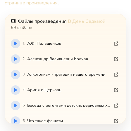
странице произведения
.
Файлы произведения
В День Седьмой
59 файлов
1
А.Ф. Палашенков
2
Александр Васильевич Колчак
3
Алкоголизм - трагедия нашего времени
4
Армия и Церковь
5
Беседа с регентами детских церковных хоров
6
Что такое фашизм