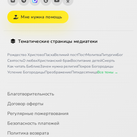
Мне нужна помощь
Тематические страницы медиатеки
Рождество Христово
Пасха
Великий пост
Пост
Молитва
Литургия
Бог
Святость
О любви
Христианский брак
Воспитание детей
Смерть
Как читать Библию
Зачем нужна религия
Покров Богородицы
Успение Богородицы
Преображение
Пятидесятница
Все темы →
Благотворительность
Договор оферты
Регулярные пожертвования
Безопасность платежей
Политика возврата