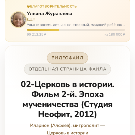
БЛАГОТВОРИТЕЛЬНОСТЬ
Ульяна Журавлёва
ДЦП
Ульяне восемь лет, и она четвертый, младший ребёнок в
многодетной семье. И с самого рождения Ульяну лечат.
Несколько операций, ежедневные процедуры,
60 212,25 ₽
из 180 000 ₽
длительные реабилитации и беско…
ВИДЕОФАЙЛ
ОТДЕЛЬНАЯ СТРАНИЦА ФАЙЛА
02-Церковь в истории.
Фильм 2-й. Эпоха
мученичества (Студия
Неофит, 2012)
Иларион (Алфеев), митрополит
—
Церковь в истории