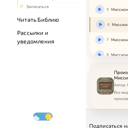
Записаться
5
Миссион
Читать Библию
6
Миссион
Рассылки и
7
Миссион
уведомления
8
Миссион
9
Миссион
Произ
Мисси
Автор:
10
Все ви
произв
11
12
Миссионе
Подписаться н