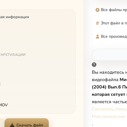
Все файлы п
кая информация
Этот файл в 
Все произвед
СКРЕТИЗАЦИИ
Вы находитесь 
видеофайла
Ми
Е
(2004) Вып.6 П
которая сетует
является часть
 MOV
Святитель Нико
Миссионерские 
.
Скачать файл