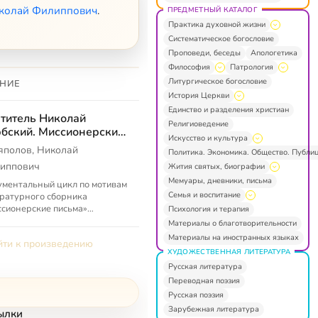
иколай Филиппович
.
ПРЕДМЕТНЫЙ КАТАЛОГ
Практика духовной жизни
Систематическое богословие
Проповеди, беседы
Апологетика
Философия
Патрология
Литургическое богословие
НИЕ
История Церкви
Единство и разделения христиан
титель Николай
Религиоведение
бский. Миссионерские
Искусство и культура
ьма
яполов, Николай
Политика. Экономика. Общество. Публи
иппович
Жития святых, биографии
Мемуары, дневники, письма
ментальный цикл по мотивам
Семья и воспитание
ратурного сборника
сионерские письма»
Психология и терапия
ского Златоуста, владыки
Материалы о благотворительности
лая (Велимировича) —
Материалы на иностранных языках
ти к произведению
чательный и в с...
ХУДОЖЕСТВЕННАЯ ЛИТЕРАТУРА
Русская литература
Переводная поэзия
Русская поэзия
Зарубежная литература
ылки