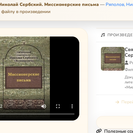
Николай Сербский. Миссионерские письма
—
Ряполов, Н
 файлу в произведении
ПРОИЗВЕДЕ
Свя
Сер
пис
Р
Фил
Доку
лите
«Мис
серб
Нико
Перей
заме
Полезные сс