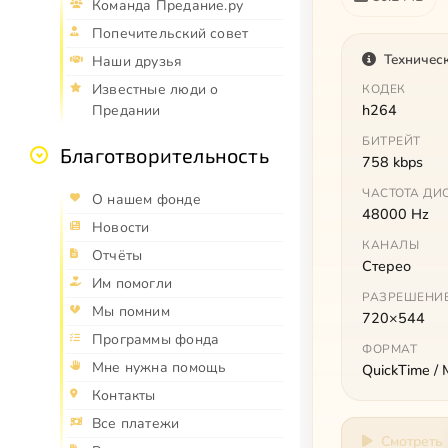
Команда Предание.ру
Попечительский совет
Техничес
Наши друзья
Известные люди о
КОДЕК
h264
Предании
БИТРЕЙТ
Благотворительность
758 kbps
ЧАСТОТА ДИ
О нашем фонде
48000 Hz
Новости
КАНАЛЫ
Отчёты
Стерео
Им помогли
РАЗРЕШЕНИ
Мы помним
720×544
Программы фонда
ФОРМАТ
Мне нужна помощь
QuickTime /
Контакты
Все платежи
Смотреть