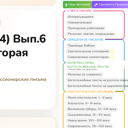
Наш лекторий
Сделано в Предан
С ЧЕГО НАЧАТЬ
Интересующимся
Новоначальным
Приходским работникам
4) Вып.6
Регентам, певчим, клирошанам
СВЯЩЕННОЕ ПИСАНИЕ
Переводы Библии
торая
Святоотеческие толкования
Современные комментарии
МОЛИТВОСЛОВЫ.
БОГОСЛУЖЕБНЫЕ ТЕКСТЫ
Молитвы по-русски
Молитвы по-славянски
ссионерские письма
Богослужебные тексты на русском язык
Богослужебные тексты на церковнослав
СВЯТООТЕЧЕСКОЕ НАСЛЕДИЕ
Мужи апостольские. I—II века
Апологеты. II—III века
Вселенские соборы. IV—VIII века
Средневековье. IX—XV века
Новое время. XVI—XIX века
Современность. XX—XXI века