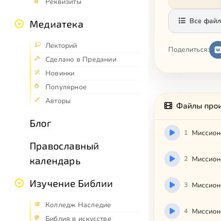
Реквизиты
Все файл
Медиатека
Лекторий
Поделиться:
Сделано в Предании
Новинки
Популярное
Авторы
Файлы про
Блог
1
Миссионе
Православный
2
Миссион
календарь
Изучение Библии
3
Миссион
Колледж Наследие
4
Миссион
Библия в искусстве