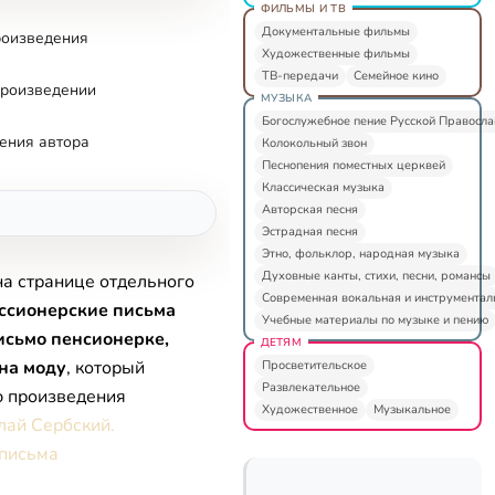
ФИЛЬМЫ И ТВ
Документальные фильмы
роизведения
Художественные фильмы
ТВ-передачи
Семейное кино
произведении
МУЗЫКА
Богослужебное пение Русской Правосл
ения автора
Колокольный звон
Песнопения поместных церквей
Классическая музыка
Авторская песня
Эстрадная песня
Этно, фольклор, народная музыка
Духовные канты, стихи, песни, романсы
на странице отдельного
Современная вокальная и инструментал
ссионерские письма
Учебные материалы по музыке и пению
исьмо пенсионерке,
ДЕТЯМ
 на моду
, который
Просветительское
Развлекательное
ю произведения
Художественное
Музыкальное
лай Сербский.
письма