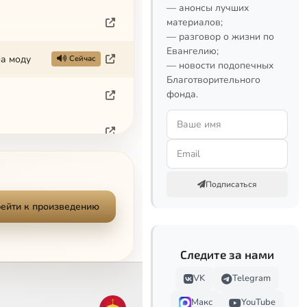
— анонсы лучших
материалов;
— разговор о жизни по
Евангелию;
на моду
Сейчас
— новости подопечных
Благотворительного
фонда.
ыние
Подписаться
Миссионерские письма (2004) Вып.12 Письмо паломнику Иоанну, на вопросс о том, что главное для спасения
ейти к произведению
Миссионерские письма (2004) Письмо неправославному священнику на вопрос, за что Бог наказывает Россию
Следите за нами
е покинули
VK
Telegram
Макс
YouTube