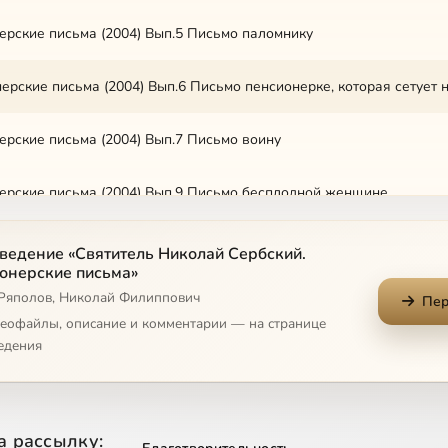
ерские письма (2004) Вып.5 Письмо паломнику
ерские письма (2004) Вып.6 Письмо пенсионерке, которая сетует 
ерские письма (2004) Вып.7 Письмо воину
ерские письма (2004) Вып.9 Письмо бесплодной женщине
ерские письма (2004) Вып.11 Письмо женщине, которую гнетет ун
ведение «Святитель Николай Сербский.
онерские письма»
 Ряполов, Николай Филиппович
Пер
деофайлы, описание и комментарии — на странице
едения
рские письма (2004) Письмо разорившемуся дельцу, которого вс
а рассылку: