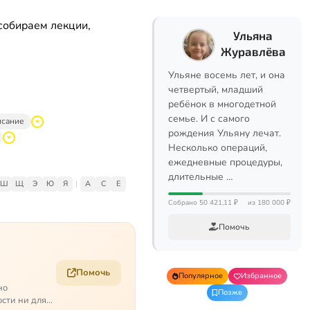
собираем лекции,
Ульяна
Журавлёва
Ульяне восемь лет, и она
четвертый, младший
ребёнок в многодетной
семье. И с самого
исание
рождения Ульяну лечат.
Несколько операций,
ежедневные процедуры,
длительные …
Ш
Щ
Э
Ю
Я
|
A
C
E
Собрано 50 421,11 ₽
из 180 000 ₽
Помочь
Помочь
Популярное
Избранное
но
Позже
ости ни для