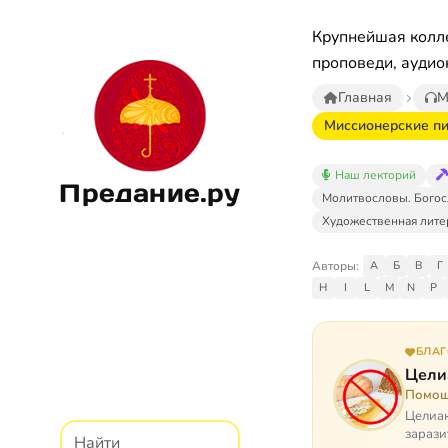
Крупнейшая колле
проповеди, аудио
Главная
М
Миссионерские пи
Наш лекторий
Предание.ру
Молитвословы. Богос
Художественная лите
Авторы:
А
Б
В
Г
H
I
L
M
N
P
БЛА
Цели
Помощ
Целиак
зарази