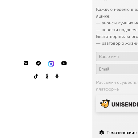
13
Миссионе
Каждую неделю в в
ящике:
14
Миссион
— анонсы лучших м
— новости подопеч
15
Миссионе
Благотворительного
— разговор о жизни
16
Миссионе
17
Рассылки осуществ
18
платформе
19
Миссион
20
Миссионе
Тематические
21
Миссион