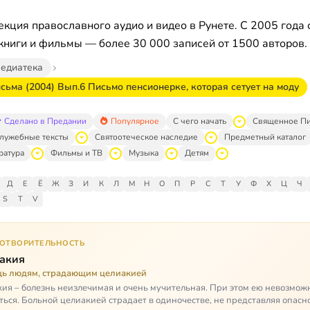
кция православного аудио и видео в Рунете. С 2005 года 
книги и фильмы — более 30 000 записей от 1500 авторов.
едиатека
сьма (2004) Вып.6 Письмо пенсионерке, которая сетует на моду
Сделано в Предании
Популярное
С чего начать
Священное П
лужебные тексты
Святоотеческое наследие
Предметный каталог
ратура
Фильмы и ТВ
Музыка
Детям
Д
Е
Ё
Ж
З
И
К
Л
М
Н
О
П
Р
С
Т
У
Ф
Х
Ц
Ч
S
T
V
ГОТВОРИТЕЛЬНОСТЬ
акия
ь людям, страдающим целиакией
ия – болезнь неизлечимая и очень мучительная. При этом ею невозмож
ться. Больной целиакией страдает в одиночестве, не представляя опасн