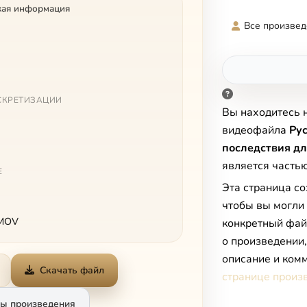
кая информация
Все произвед
СКРЕТИЗАЦИИ
Вы находитесь 
видеофайла
Рус
последствия дл
является часть
Е
Эта страница со
чтобы вы могли
 MOV
конкретный фай
о произведении
описание и комм
Скачать файл
странице произ
ы произведения