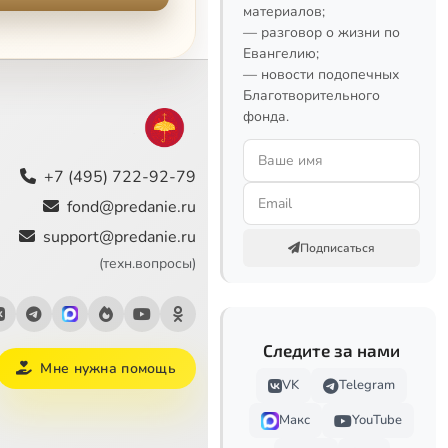
материалов;
— разговор о жизни по
Евангелию;
— новости подопечных
Благотворительного
фонда.
+7 (495) 722-92-79
fond@predanie.ru
support@predanie.ru
Подписаться
(техн.вопросы)
Следите за нами
Мне нужна помощь
VK
Telegram
Макс
YouTube