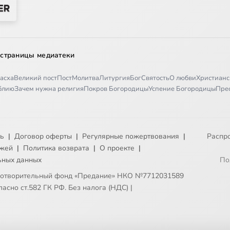
 страницы медиатеки
асха
Великий пост
Пост
Молитва
Литургия
Бог
Святость
О любви
Христианс
иблию
Зачем нужна религия
Покров Богородицы
Успение Богородицы
Пре
ть
|
Договор оферты
|
Регулярные пожертвования
|
Распр
ежей
|
Политика возврата
|
О проекте
|
ьных данных
По
готворительный фонд «Предание» НКО №7712031589
асно ст.582 ГК РФ. Без налога (НДС)
|