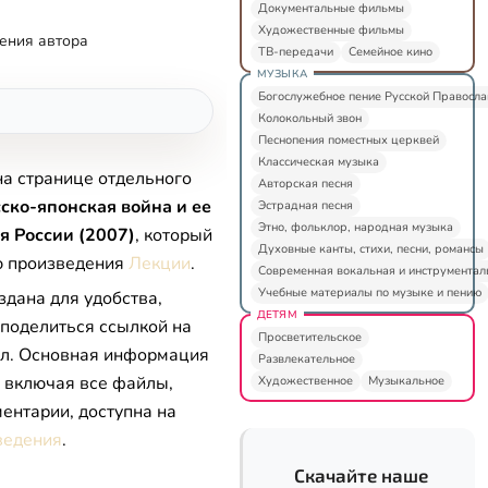
Документальные фильмы
Художественные фильмы
ения автора
ТВ-передачи
Семейное кино
МУЗЫКА
Богослужебное пение Русской Правосл
Колокольный звон
Песнопения поместных церквей
Классическая музыка
на странице отдельного
Авторская песня
ско-японская война и ее
Эстрадная песня
Этно, фольклор, народная музыка
я России (2007)
, который
Духовные канты, стихи, песни, романсы
ю произведения
Лекции
.
Современная вокальная и инструментал
Учебные материалы по музыке и пению
здана для удобства,
ДЕТЯМ
 поделиться ссылкой на
Просветительское
л. Основная информация
Развлекательное
, включая все файлы,
Художественное
Музыкальное
ентарии, доступна на
ведения
.
Скачайте наше