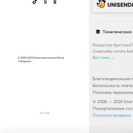
Тематические
Рождество Христово
П
Смерть
Как читать Б
Все темы →
© 2005-2026 Благотворительный фонд
«Предание»
Благотворительнос
Безопасность плат
Политика персонал
© 2008 — 2026 Бла
Пожертвование согл
v5.3.109
Политика возврата