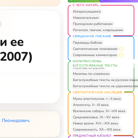
С ЧЕГО НАЧАТЬ
Интересующимся
Новоначальным
Приходским работникам
Регентам, певчим, клирошанам
и ее
СВЯЩЕННОЕ ПИСАНИЕ
Переводы Библии
Святоотеческие толкования
(2007)
Современные комментарии
МОЛИТВОСЛОВЫ.
БОГОСЛУЖЕБНЫЕ ТЕКСТЫ
Молитвы по-русски
Молитвы по-славянски
Богослужебные тексты на русском язык
Богослужебные тексты на церковнослав
СВЯТООТЕЧЕСКОЕ НАСЛЕДИЕ
Мужи апостольские. I—II века
Апологеты. II—III века
Вселенские соборы. IV—VIII века
Средневековье. IX—XV века
 Леонидович
.
Новое время. XVI—XIX века
Современность. XX—XXI века
ПРЕДМЕТНЫЙ КАТАЛОГ