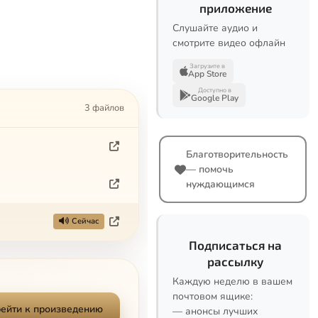
приложение
Слушайте аудио и
смотрите видео офлайн
Загрузите в
App Store
Доступно в
Google Play
3 файлов
Благотворительность
— помочь
нуждающимся
Сейчас
Подписаться на
рассылку
Каждую неделю в вашем
почтовом ящике:
ейти к произведению
— анонсы лучших