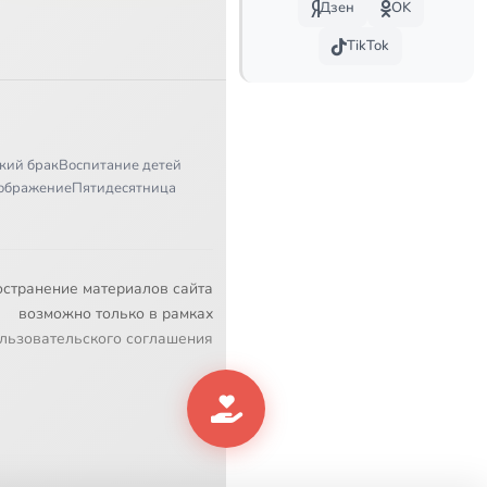
Дзен
OK
TikTok
кий брак
Воспитание детей
ображение
Пятидесятница
остранение материалов сайта
возможно только в рамках
льзовательского соглашения