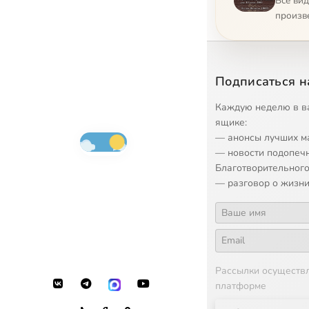
Все ви
произв
Подписаться н
Каждую неделю в в
ящике:
— анонсы лучших м
— новости подопеч
Благотворительного
— разговор о жизни
Рассылки осуществ
платформе