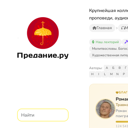
Крупнейшая колле
проповеди, аудио
Главная
М
Наш лекторий
Молитвословы. Богос
Предание.ру
Художественная лите
Авторы:
А
Б
В
Г
H
I
L
M
N
P
БЛА
Рома
Травм
Роман 
поигра
автоав
124 541