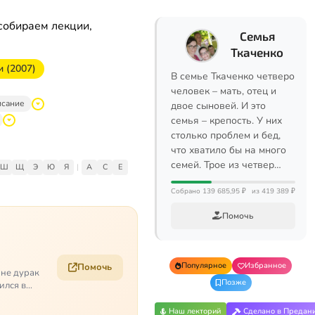
собираем лекции,
Семья
Ткаченко
и (2007)
В семье Ткаченко четверо
человек – мать, отец и
исание
двое сыновей. И это
семья – крепость. У них
столько проблем и бед,
что хватило бы на много
семей. Трое из четвер…
Ш
Щ
Э
Ю
Я
|
A
C
E
Собрано 139 685,95 ₽
из 419 389 ₽
Помочь
Популярное
Избранное
Помочь
 не дурак
Позже
ился в
Наш лекторий
Сделано в Предан