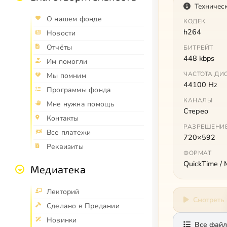
Техничес
О нашем фонде
КОДЕК
h264
Новости
Отчёты
БИТРЕЙТ
448 kbps
Им помогли
ЧАСТОТА ДИ
Мы помним
44100 Hz
Программы фонда
КАНАЛЫ
Мне нужна помощь
Стерео
Контакты
РАЗРЕШЕНИ
Все платежи
720×592
Реквизиты
ФОРМАТ
QuickTime /
Медиатека
Лекторий
Смотреть
Сделано в Предании
Новинки
Все файл