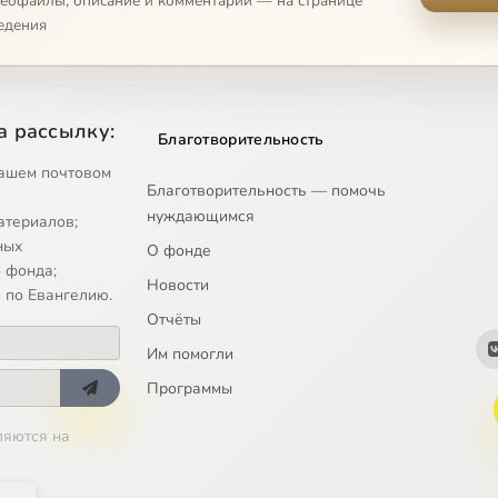
деофайлы, описание и комментарии — на странице
едения
а рассылку:
Благотворительность
ашем почтовом
Благотворительность — помочь
нуждающимся
атериалов;
ных
О фонде
 фонда;
Новости
 по Евангелию.
Отчёты
Им помогли
Программы
ляются на