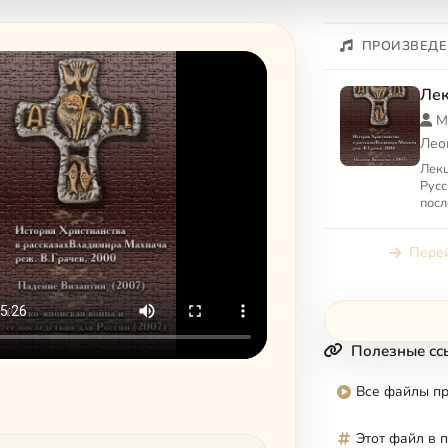
ПРОИЗВЕДЕ
Ле
М
Лео
Лекц
Русс
посл
Перей
Полезные сс
Все файлы п
Этот файл в 