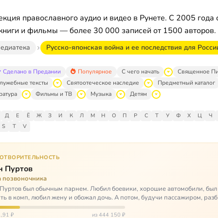
кция православного аудио и видео в Рунете. С 2005 года 
книги и фильмы — более 30 000 записей от 1500 авторов.
едиатека
Русско-японская война и ее последствия для Росси
Сделано в Предании
Популярное
С чего начать
Священное П
лужебные тексты
Святоотеческое наследие
Предметный каталог
ратура
Фильмы и ТВ
Музыка
Детям
Д
Е
Ё
Ж
З
И
К
Л
М
Н
О
П
Р
С
Т
У
Ф
Х
Ц
Ч
S
T
V
ГОТВОРИТЕЛЬНОСТЬ
н Пуртов
а позвоночника
Пуртов был обычным парнем. Любил боевики, хорошие автомобили, был
ть в комп, любил жену и обожал дочь. А потом, будучи пассажиром, разб
арии и тепе…
,91 ₽
из 444 150 ₽