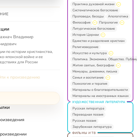
Практика духовной жизни
Систематическое богословие
НИЕ
Проповеди, беседы
Апологетика
Философия
Патрология
кции
Литургическое богословие
История Церкви
ахнач Владимир
Единство и разделения христиан
нидович
Религиоведение
ии по истории христианства,
Искусство и культура
ко-японской войне и ее
Политика. Экономика. Общество. Публи
едствиях для России
Жития святых, биографии
Мемуары, дневники, письма
ти к произведению
Семья и воспитание
Психология и терапия
Материалы о благотворительности
Материалы на иностранных языках
ХУДОЖЕСТВЕННАЯ ЛИТЕРАТУРА
ылки
Русская литература
Переводная поэзия
роизведения
Русская поэзия
Зарубежная литература
ФИЛЬМЫ И ТВ
произведении