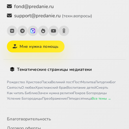
fond@predanie.ru
support@predanie.ru
(техн.вопросы)
Мне нужна помощь
Тематические страницы медиатеки
Рождество Христово
Пасха
Великий пост
Пост
Молитва
Литургия
Бог
Святость
О любви
Христианский брак
Воспитание детей
Смерть
Как читать Библию
Зачем нужна религия
Покров Богородицы
Успение Богородицы
Преображение
Пятидесятница
Все темы →
Благотворительность
Договор оферты