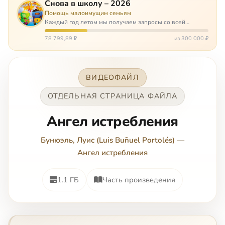
Снова в школу – 2026
Помощь малоимущим семьям
Каждый год летом мы получаем запросы со всей
России: помогите собраться в школу. Семьи с больными
детьми или родителями, семьи без пап или мам,
78 799,89 ₽
из 300 000 ₽
многодетные. Для многих из них покуп…
ВИДЕОФАЙЛ
ОТДЕЛЬНАЯ СТРАНИЦА ФАЙЛА
Ангел истребления
Бунюэль, Луис (Luis Buñuel Portolés)
—
Ангел истребления
1.1 ГБ
Часть произведения