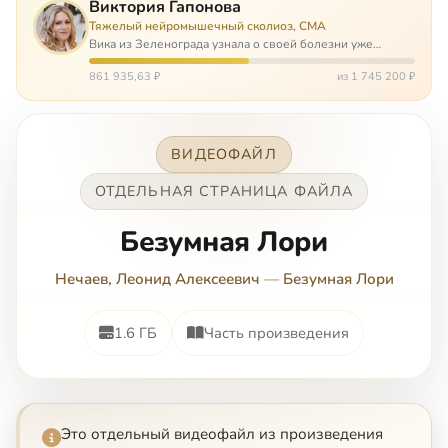
Виктория Гапонова
Тяжелый нейромышечный сколиоз, СМА
Вика из Зеленограда узнала о своей болезни уже
будучи в сознательном возрасте. Ей пришлось
привыкать к инвалидной коляске и сильнейшему
861 935,63 ₽
из 1 745 200 ₽
сколиозу, постоянным болям и растущей беспом…
ВИДЕОФАЙЛ
ОТДЕЛЬНАЯ СТРАНИЦА ФАЙЛА
Безумная Лори
Нечаев, Леонид Алексеевич
—
Безумная Лори
1.6 ГБ
Часть произведения
Это отдельный видеофайл из произведения