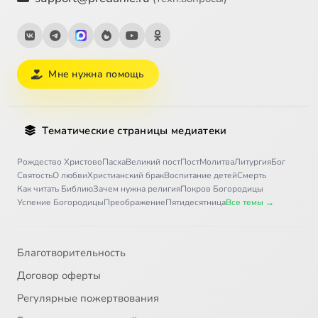
Мне нужна помощь
Тематические страницы медиатеки
Рождество Христово
Пасха
Великий пост
Пост
Молитва
Литургия
Бог
Святость
О любви
Христианский брак
Воспитание детей
Смерть
Как читать Библию
Зачем нужна религия
Покров Богородицы
Успение Богородицы
Преображение
Пятидесятница
Все темы →
Благотворительность
Договор оферты
Регулярные пожертвования