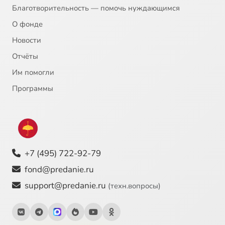
20
Развод
Благотворительность — помочь нуждающимся
О фонде
21
Рождественский пост
Новости
Отчёты
22
Семейная жизнь
Им помогли
23
Семейные отношения
Программы
24
Семейная жизнь. Муж и жена
25
Школа и религия
+7 (495) 722-92-79
26
Свщмчк. Фаддей, архиеп. Астраханский и Енотаевский
fond@predanie.ru
support@predanie.ru
(техн.вопросы)
27
Свщмчк. Алексий (Орлов)
28
Свщмчк. Митрофан, архиеп. Астраханский