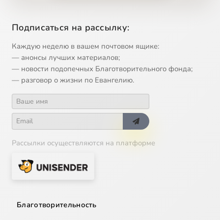
12
Любовь к ближнему
Подписаться на рассылку:
13
Люта, как преисподняя, ревность
Каждую неделю в вашем почтовом ящике:
— анонсы лучших материалов;
14
О любви, о семье, о вечных ценностях
— новости подопечных Благотворительного фонда;
— разговор о жизни по Евангелию.
15
О жизни Церкви, о её современных проблемах
16
Обрядоверие или вера
Рассылки осуществляются на платформе
17
Петров пост
18
Почему люди приходят в храм
19
Разумность снисхождения
Благотворительность