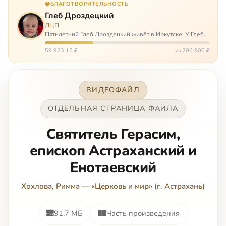
БЛАГОТВОРИТЕЛЬНОСТЬ
Глеб Дроздецкий
ДЦП
Пятилетний Глеб Дроздецкий живёт в Иркутске. У Глеба
ДЦП из-за перенесённого в младенчестве менингита,
но его положение осложняется эпилепсией, с которой
59 923,15 ₽
из 206 900 ₽
долгое время была невозмож…
ВИДЕОФАЙЛ
ОТДЕЛЬНАЯ СТРАНИЦА ФАЙЛА
Святитель Герасим,
епископ Астраханский и
Енотаевский
Хохлова, Римма
—
«Церковь и мир» (г. Астрахань)
91.7 МБ
Часть произведения