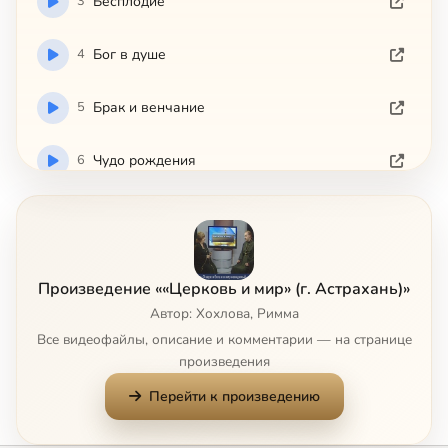
3
Бесплодие
4
Бог в душе
5
Брак и венчание
6
Чудо рождения
7
Дружба между женатым и незамужней
8
Измена в семье
Произведение ««Церковь и мир» (г. Астрахань)»
Автор: Хохлова, Римма
9
Как поступить в сложной ситуации
Все видеофайлы, описание и комментарии — на странице
произведения
10
Крещение и подготовка к нему
Перейти к произведению
11
Крещение ребёнка