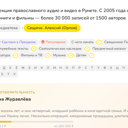
кция православного аудио и видео в Рунете. С 2005 года 
книги и фильмы — более 30 000 записей от 1500 авторов.
едиатека
Свщмчк. Алексий (Орлов)
Сделано в Предании
Популярное
С чего начать
Священное П
лужебные тексты
Святоотеческое наследие
Предметный каталог
ратура
Фильмы и ТВ
Музыка
Детям
Д
Е
Ё
Ж
З
И
К
Л
М
Н
О
П
Р
С
Т
У
Ф
Х
Ц
Ч
S
T
V
ГОТВОРИТЕЛЬНОСТЬ
на Журавлёва
 восемь лет, и она четвертый, младший ребёнок в многодетной семье. И 
ия Ульяну лечат. Несколько операций, ежедневные процедуры, длител
итации и беско…
11 ₽
из 180 000 ₽