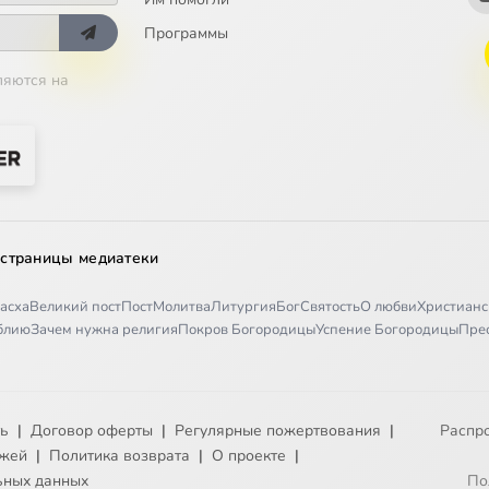
Программы
пост
ляются на
люди приходят в храм
сть снисхождения
 страницы медиатеки
венский пост
асха
Великий пост
Пост
Молитва
Литургия
Бог
Святость
О любви
Христианс
иблию
Зачем нужна религия
Покров Богородицы
Успение Богородицы
Пре
я жизнь
я жизнь. Муж и жена
ть
|
Договор оферты
|
Регулярные пожертвования
|
Распр
е отношения
ежей
|
Политика возврата
|
О проекте
|
ьных данных
По