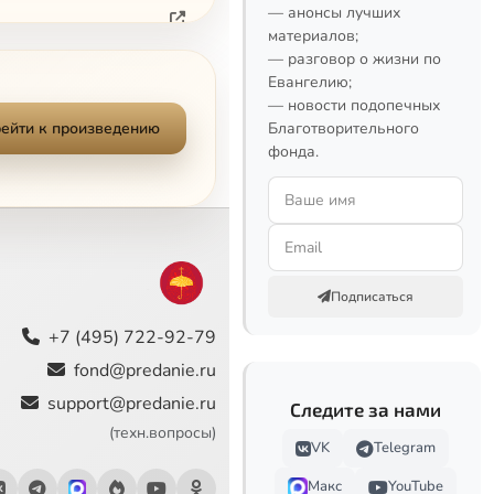
— анонсы лучших
материалов;
— разговор о жизни по
Евангелию;
— новости подопечных
ейти к произведению
Благотворительного
фонда.
Подписаться
+7 (495) 722-92-79
fond@predanie.ru
support@predanie.ru
Следите за нами
(техн.вопросы)
VK
Telegram
Макс
YouTube