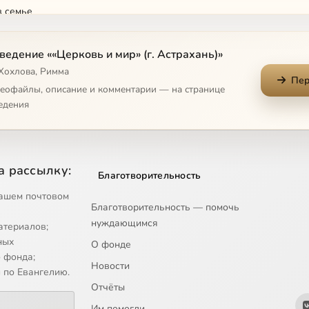
в семье
упить в сложной ситуации
ведение ««Церковь и мир» (г. Астрахань)»
 Хохлова, Римма
Пер
е и подготовка к нему
деофайлы, описание и комментарии — на странице
едения
е ребёнка
к ближнему
а рассылку:
Благотворительность
к преисподняя, ревность
ашем почтовом
Благотворительность — помочь
нуждающимся
атериалов;
 о семье, о вечных ценностях
ных
О фонде
 фонда;
Новости
 Церкви, о её современных проблемах
 по Евангелию.
Отчёты
ерие или вера
Им помогли