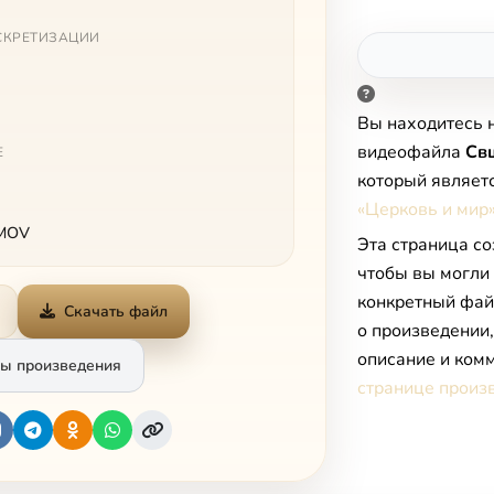
СКРЕТИЗАЦИИ
Вы находитесь 
видеофайла
Св
Е
который являет
«Церковь и мир»
 MOV
Эта страница со
чтобы вы могли
конкретный фай
Скачать файл
о произведении
описание и комм
ы произведения
странице произ