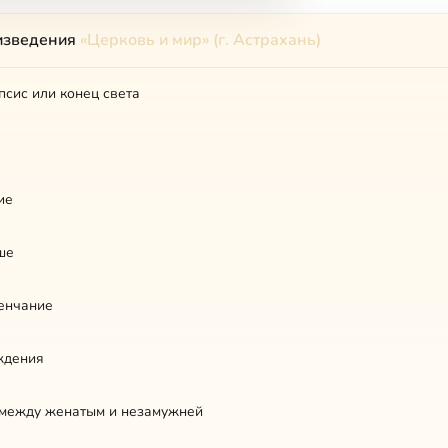
изведения
«Церковь и мир» (г. Астрахань)
сис или конец света
а
ие
ше
венчание
ждения
между женатым и незамужней