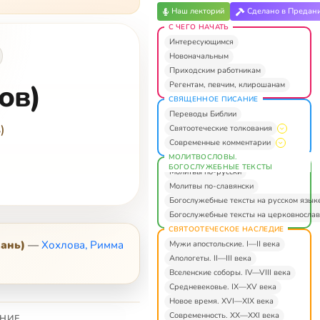
Наш лекторий
Сделано в Предан
С ЧЕГО НАЧАТЬ
Интересующимся
Новоначальным
Приходским работникам
ов)
Регентам, певчим, клирошанам
СВЯЩЕННОЕ ПИСАНИЕ
Переводы Библии
)
Святоотеческие толкования
Современные комментарии
МОЛИТВОСЛОВЫ.
БОГОСЛУЖЕБНЫЕ ТЕКСТЫ
Молитвы по-русски
Молитвы по-славянски
Богослужебные тексты на русском язык
Богослужебные тексты на церковнослав
СВЯТООТЕЧЕСКОЕ НАСЛЕДИЕ
хань)
—
Хохлова, Римма
Мужи апостольские. I—II века
Апологеты. II—III века
Вселенские соборы. IV—VIII века
Средневековье. IX—XV века
Новое время. XVI—XIX века
Современность. XX—XXI века
НИЕ