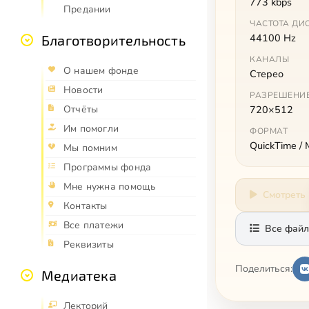
773 kbps
Предании
ЧАСТОТА ДИ
44100 Hz
Благотворительность
КАНАЛЫ
О нашем фонде
Стерео
Новости
РАЗРЕШЕНИ
Отчёты
720×512
Им помогли
ФОРМАТ
QuickTime /
Мы помним
Программы фонда
Мне нужна помощь
Смотреть
Контакты
Все платежи
Все файл
Реквизиты
Поделиться:
Медиатека
Лекторий