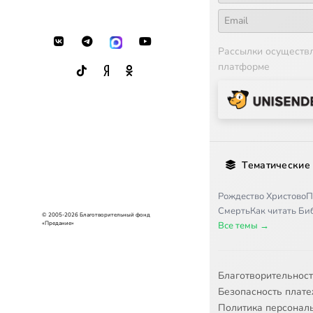
17
Петров 
Рассылки осуществ
платформе
18
Почему 
19
Разумно
20
Развод
Тематические
21
Рождест
Рождество Христово
П
Смерть
Как читать Б
22
Семейна
© 2005-2026 Благотворительный фонд
«Предание»
Все темы →
23
Семейна
Благотворительнос
24
Семейны
Безопасность плат
Политика персонал