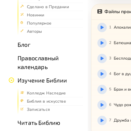
Сделано в Предании
Файлы про
Новинки
Популярное
1
Апокалип
Авторы
2
Батюшк
Блог
Православный
3
Бесплод
календарь
4
Бог в ду
Изучение Библии
5
Брак и 
Колледж Наследие
Библия в искусстве
6
Чудо ро
Записаться
7
Дружба 
Читать Библию