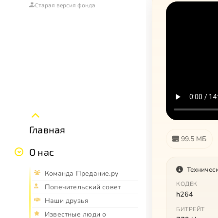
Старая версия фонда
Главная
99.5 МБ
О нас
Техничес
Команда Предание.ру
КОДЕК
Попечительский совет
h264
Наши друзья
БИТРЕЙТ
Известные люди о