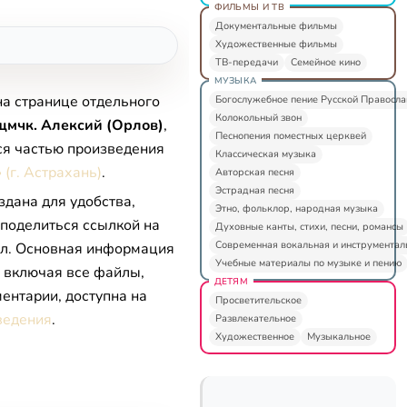
ФИЛЬМЫ И ТВ
Документальные фильмы
Художественные фильмы
ТВ-передачи
Семейное кино
МУЗЫКА
на странице отдельного
Богослужебное пение Русской Правосл
Колокольный звон
щмчк. Алексий (Орлов)
,
Песнопения поместных церквей
ся частью произведения
Классическая музыка
 (г. Астрахань)
.
Авторская песня
Эстрадная песня
здана для удобства,
Этно, фольклор, народная музыка
 поделиться ссылкой на
Духовные канты, стихи, песни, романсы
Современная вокальная и инструментал
л. Основная информация
Учебные материалы по музыке и пению
, включая все файлы,
ДЕТЯМ
ентарии, доступна на
Просветительское
ведения
.
Развлекательное
Художественное
Музыкальное