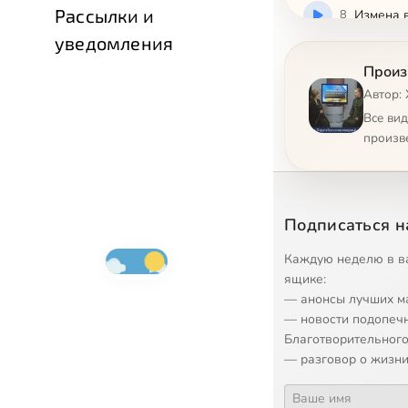
Рассылки и
8
Измена 
уведомления
9
Как пост
Произ
Автор:
10
Крещени
Все ви
произв
11
Крещени
12
Любовь 
Подписаться н
13
Люта, ка
Каждую неделю в в
ящике:
— анонсы лучших м
14
О любви,
— новости подопеч
Благотворительного
15
О жизни
— разговор о жизни
16
Обрядов