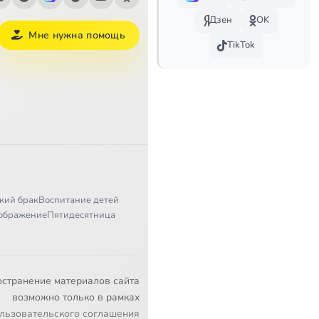
Дзен
OK
Мне нужна помощь
TikTok
кий брак
Воспитание детей
ображение
Пятидесятница
остранение материалов сайта
возможно только в рамках
льзовательского соглашения