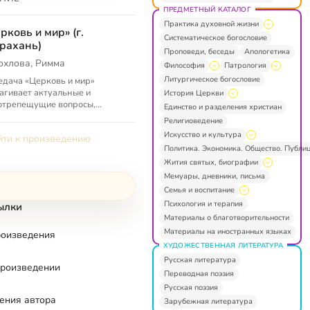
ПРЕДМЕТНЫЙ КАТАЛОГ
Практика духовной жизни
рковь и мир» (г.
Систематическое богословие
рахань)
Проповеди, беседы
Апологетика
охлова, Римма
Философия
Патрология
Литургическое богословие
дача «Церковь и мир»
агивает актуальные и
История Церкви
отрепещущие вопросы,
Единство и разделения христиан
рые предъявляет
Религиоведение
еменность христианству. Как
Искусство и культура
ти к произведению
 в сегодняшний день ...
Политика. Экономика. Общество. Публи
Жития святых, биографии
Мемуары, дневники, письма
Семья и воспитание
Психология и терапия
ылки
Материалы о благотворительности
Материалы на иностранных языках
роизведения
ХУДОЖЕСТВЕННАЯ ЛИТЕРАТУРА
Русская литература
произведении
Переводная поэзия
Русская поэзия
ения автора
Зарубежная литература