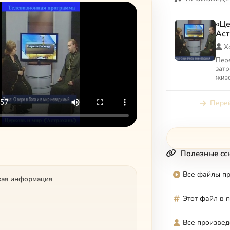
«Це
Аст
Х
Пере
затр
жив
кото
совр
Перей
жить
Полезные сс
Все файлы п
кая информация
Этот файл в 
Все произвед