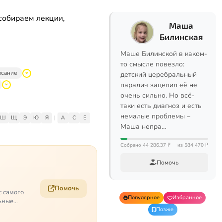
собираем лекции,
Маша
Билинская
Маше Билинской в каком-
то смысле повезло:
исание
детский церебральный
паралич зацепил её не
очень сильно. Но всё-
таки есть диагноз и есть
немалые проблемы –
Ш
Щ
Э
Ю
Я
|
A
C
E
Маша непра…
Собрано 44 286,37 ₽
из 584 470 ₽
Помочь
Помочь
с самого
Популярное
Избранное
ьные
Позже