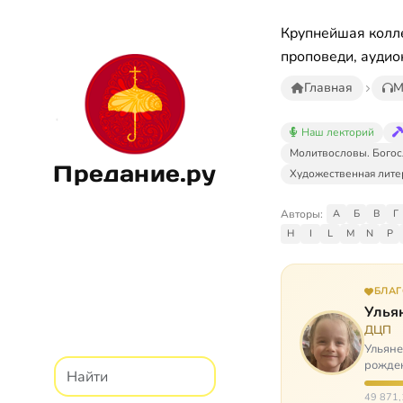
Крупнейшая колле
проповеди, аудио
Главная
М
Наш лекторий
Молитвословы. Богос
Предание.ру
Художественная лите
Авторы:
А
Б
В
Г
H
I
L
M
N
P
БЛА
Улья
ДЦП
Ульяне
рожден
реабил
49 871,