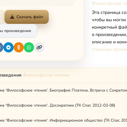
Философские ч
Эта страница со
Скачать файл
чтобы вы могли
конкретный фай
ы произведения
о произведении
описание и комм
странице произ
изведения
Философские чтения
а 'Философские чтения'. Биография Платона, Встреча с Сократом
а 'Философские чтения'. Досократики (ТК Спас 2012-03-08)
ма 'Философские чтения'. Информационное общество (ТК Спас 201