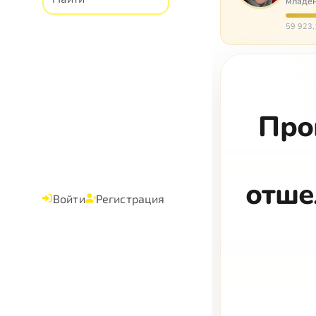
младен
время
59 923,
Про
отше
Войти
Регистрация