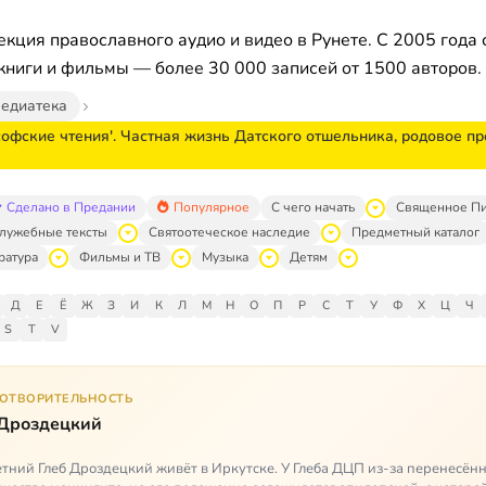
кция православного аудио и видео в Рунете. С 2005 года 
книги и фильмы — более 30 000 записей от 1500 авторов.
едиатека
офские чтения'. Частная жизнь Датского отшельника, родовое пр
Сделано в Предании
Популярное
С чего начать
Священное П
лужебные тексты
Святоотеческое наследие
Предметный каталог
ратура
Фильмы и ТВ
Музыка
Детям
Д
Е
Ё
Ж
З
И
К
Л
М
Н
О
П
Р
С
Т
У
Ф
Х
Ц
Ч
S
T
V
ГОТВОРИТЕЛЬНОСТЬ
 Дроздецкий
тний Глеб Дроздецкий живёт в Иркутске. У Глеба ДЦП из-за перенесённ