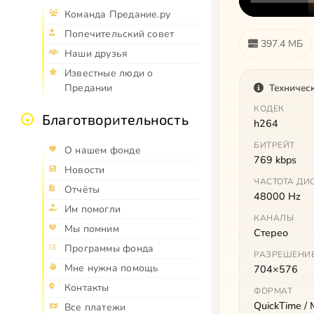
Команда Предание.ру
Попечительский совет
397.4 МБ
Наши друзья
Известные люди о
Техничес
Предании
КОДЕК
Благотворительность
h264
БИТРЕЙТ
О нашем фонде
769 kbps
Новости
ЧАСТОТА ДИ
Отчёты
48000 Hz
Им помогли
КАНАЛЫ
Мы помним
Стерео
Программы фонда
РАЗРЕШЕНИ
Мне нужна помощь
704×576
Контакты
ФОРМАТ
QuickTime /
Все платежи