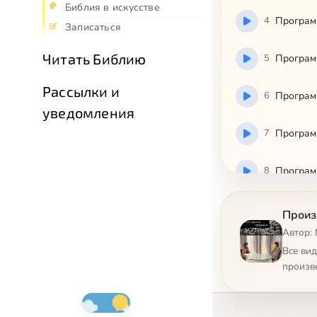
Библия в искусстве
4
Программ
Записаться
Читать Библию
5
Программ
Рассылки и
6
уведомления
7
Программ
8
Программ
9
Произ
Автор:
10
Программ
Все ви
произв
11