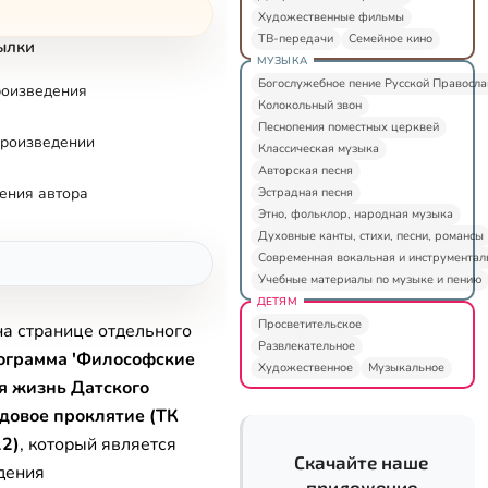
Художественные фильмы
ТВ-передачи
Семейное кино
ылки
МУЗЫКА
Богослужебное пение Русской Правосл
роизведения
Колокольный звон
Песнопения поместных церквей
произведении
Классическая музыка
Авторская песня
ения автора
Эстрадная песня
Этно, фольклор, народная музыка
Духовные канты, стихи, песни, романсы
Современная вокальная и инструментал
Учебные материалы по музыке и пению
ДЕТЯМ
Просветительское
на странице отдельного
Развлекательное
ограмма 'Философские
Художественное
Музыкальное
ая жизнь Датского
довое проклятие (ТК
12)
, который является
Скачайте наше
дения
приложение