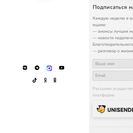
12
Подписаться н
13
Программ
Каждую неделю в в
ящике:
— анонсы лучших м
14
Программ
— новости подопеч
Благотворительного
15
— разговор о жизни
Рассылки осуществ
платформе