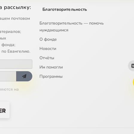
а рассылку:
Благотворительность
а 'Философские чтения'. Тайное учение Платона (ТК Спас 2011)
ашем почтовом
Благотворительность — помочь
нуждающимся
атериалов;
а 'Философские чтения'. Тайное учение Платона (ТК Спас 2012-0
ных
О фонде
 фонда;
Новости
 по Евангелию.
Отчёты
Им помогли
Программы
ляются на