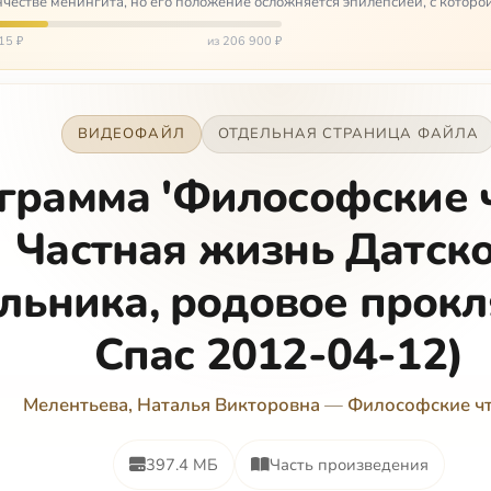
честве менингита, но его положение осложняется эпилепсией, с которо
 была невозмож…
15 ₽
из 206 900 ₽
ВИДЕОФАЙЛ
ОТДЕЛЬНАЯ СТРАНИЦА ФАЙЛА
грамма 'Философские ч
Частная жизнь Датск
льника, родовое прокл
Спас 2012-04-12)
Мелентьева, Наталья Викторовна
—
Философские ч
397.4 МБ
Часть произведения