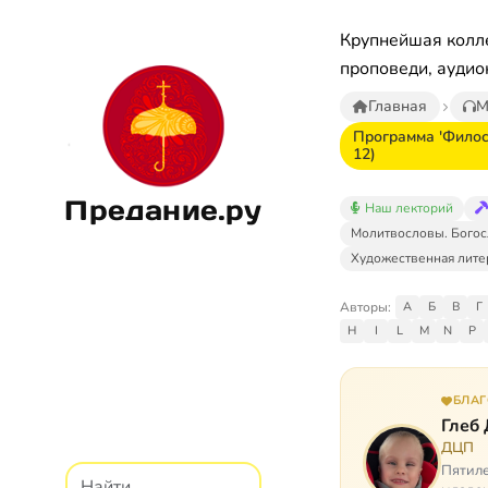
Крупнейшая колле
проповеди, аудио
Главная
М
Программа 'Филос
12)
Предание.ру
Наш лекторий
Молитвословы. Богос
Художественная лите
Авторы:
А
Б
В
Г
H
I
L
M
N
P
БЛА
Глеб
ДЦП
Пятиле