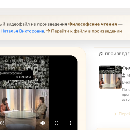
ный видеофайл из произведения
Философские чтения
—
 Наталья Викторовна
.
Перейти к файлу в произведении
ПРОИЗВЕДЕ
Фил
М
Вик
По к
про
затр
фило
серь
Перей
самы
исто