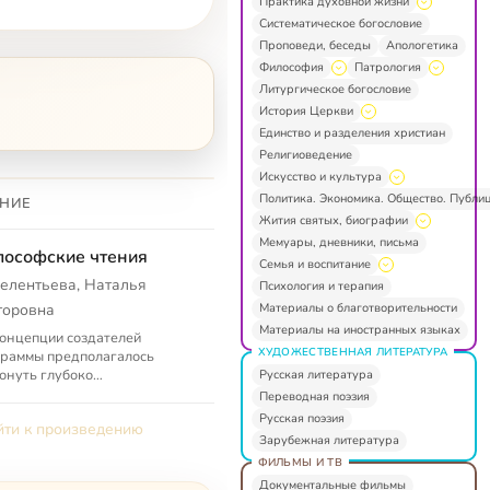
Практика духовной жизни
Систематическое богословие
Проповеди, беседы
Апологетика
Философия
Патрология
Литургическое богословие
История Церкви
Единство и разделения христиан
Религиоведение
Искусство и культура
Политика. Экономика. Общество. Публи
НИЕ
Жития святых, биографии
Мемуары, дневники, письма
ософские чтения
Семья и воспитание
елентьева, Наталья
Психология и терапия
Материалы о благотворительности
торовна
Материалы на иностранных языках
онцепции создателей
ХУДОЖЕСТВЕННАЯ ЛИТЕРАТУРА
граммы предполагалось
онуть глубоко
Русская литература
софические, самые
Переводная поэзия
езные, большие, иногда
Русская поэзия
ти к произведению
е трагичные темы нашей
Зарубежная литература
рии...
ФИЛЬМЫ И ТВ
Документальные фильмы