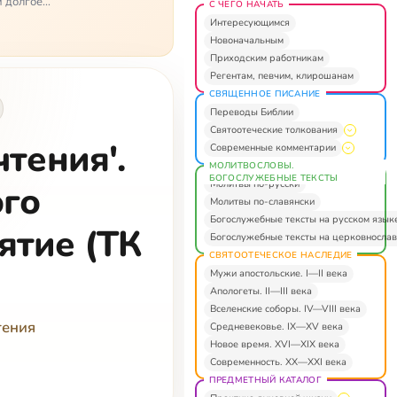
й долгое
С ЧЕГО НАЧАТЬ
Интересующимся
Новоначальным
Приходским работникам
Регентам, певчим, клирошанам
СВЯЩЕННОЕ ПИСАНИЕ
Переводы Библии
Святоотеческие толкования
тения'.
Современные комментарии
МОЛИТВОСЛОВЫ.
БОГОСЛУЖЕБНЫЕ ТЕКСТЫ
Молитвы по-русски
ого
Молитвы по-славянски
Богослужебные тексты на русском язык
ятие (ТК
Богослужебные тексты на церковнослав
СВЯТООТЕЧЕСКОЕ НАСЛЕДИЕ
Мужи апостольские. I—II века
Апологеты. II—III века
Вселенские соборы. IV—VIII века
тения
Средневековье. IX—XV века
Новое время. XVI—XIX века
Современность. XX—XXI века
ПРЕДМЕТНЫЙ КАТАЛОГ