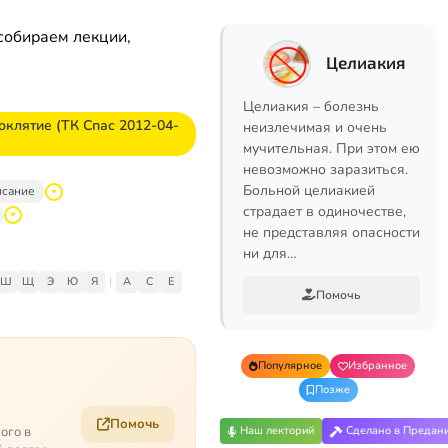
собираем лекции,
Целиакия
Целиакия – болезнь
оклятие (ТК Спас 2012-04-
неизлечимая и очень
мучительная. При этом ею
невозможно заразиться.
Больной целиакией
исание
страдает в одиночестве,
не представляя опасности
ни для…
Ш
Щ
Э
Ю
Я
|
A
C
E
Помочь
Популярное
Избранное
Позже
Помочь
ого в
Наш лекторий
Сделано в Предан