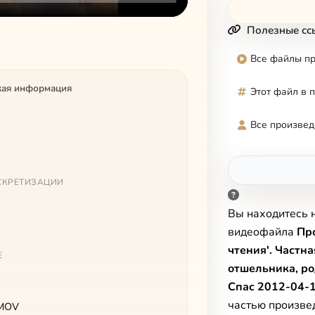
Полезные сс
Все файлы п
кая информация
Этот файл в 
Все произвед
СКРЕТИЗАЦИИ
Вы находитесь 
видеофайла
Пр
чтения'. Частн
Е
отшельника, ро
Спас 2012-04-
частью произве
 MOV