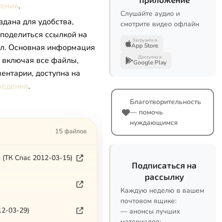
тения
.
Слушайте аудио и
здана для удобства,
смотрите видео офлайн
 поделиться ссылкой на
Загрузите в
App Store
л. Основная информация
Доступно в
, включая все файлы,
Google Play
ентарии, доступна на
ведения
.
Благотворительность
— помочь
нуждающимся
15 файлов
 (ТК Спас 2012-03-15)
Подписаться на
рассылку
Каждую неделю в вашем
почтовом ящике:
2-03-29)
— анонсы лучших
материалов;