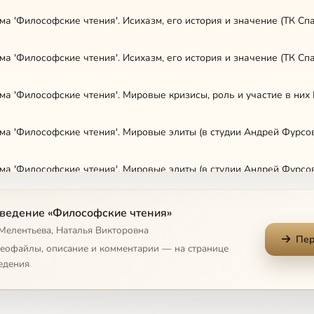
а 'Философские чтения'. Исихазм, его история и значение (ТК Спа
а 'Философские чтения'. Исихазм, его история и значение (ТК Сп
а 'Философские чтения'. Мировые элиты (в студии Андрей Фурсов)
а 'Философские чтения'. Мировые элиты (в студии Андрей Фурсов
ведение «Философские чтения»
 Мелентьева, Наталья Викторовна
Пер
а 'Философские чтения'. Рене Генон, путь к центру традиции (ТК 
деофайлы, описание и комментарии — на странице
едения