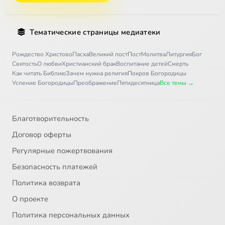
30
Любовь с первого взгляда
Тематические страницы медиатеки
31
Папин любимчик
Рождество Христово
Пасха
Великий пост
Пост
Молитва
Литургия
Бог
Святость
О любви
Христианский брак
Воспитание детей
Смерть
Как читать Библию
Зачем нужна религия
Покров Богородицы
32
Все о снах
Успение Богородицы
Преображение
Пятидесятница
Все темы →
33
Заложник
Благотворительность
34
Воссоединение семьи
Договор оферты
Регулярные пожертвования
35
Дар небесный
Безопасность платежей
36
Горящий куст
Политика возврата
О проекте
37
Хватит бедствий
Политика персональных данных