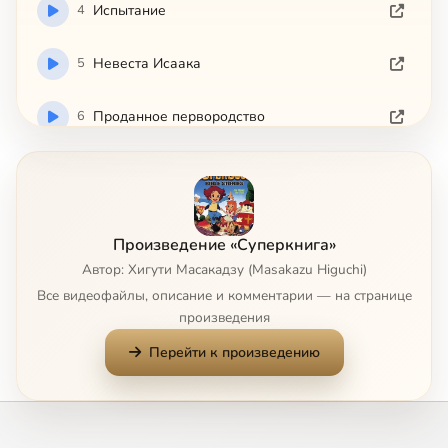
4
Испытание
5
Невеста Исаака
6
Проданное первородство
7
Вещие сны Иосифа
8
Чудо жезл
Произведение «Суперкнига»
Автор: Хигути Масакадзу (Masakazu Higuchi)
9
Иерихонские трубы
Все видеофайлы, описание и комментарии — на странице
произведения
10
Горящие светильники Гедеона
Перейти к произведению
11
Самсон
12
Первое Рождество