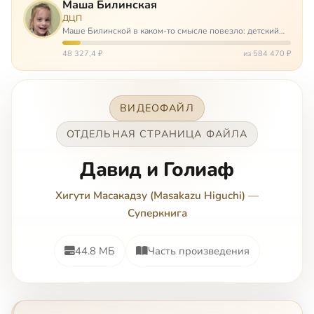
Маша Билинская
ДЦП
Маше Билинской в каком-то смысле повезло: детский
церебральный паралич зацепил её не очень сильно. Но
всё-таки есть диагноз и есть немалые проблемы – Маша
48 327,4 ₽
из 584 470 ₽
неправильно ходит, и от т…
ВИДЕОФАЙЛ
ОТДЕЛЬНАЯ СТРАНИЦА ФАЙЛА
Давид и Голиаф
Хигути Масакадзу (Masakazu Higuchi)
—
Суперкнига
44.8 МБ
Часть произведения