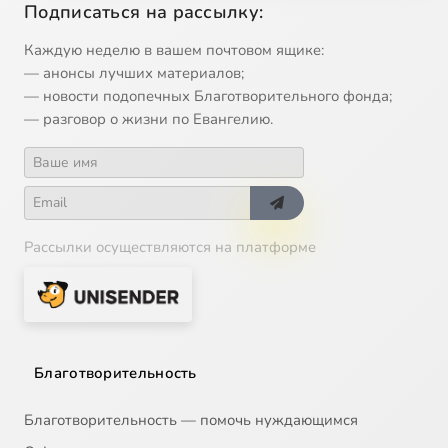
Подписаться на рассылку:
13
Чудеса любви
Каждую неделю в вашем почтовом ящике:
— анонсы лучших материалов;
14
Хорошие новости
— новости подопечных Благотворительного фонда;
— разговор о жизни по Евангелию.
15
Любовь к матери
16
Многострадальный Иов
Рассылки осуществляются на платформе
17
Иона и кит
18
Первый царь
19
Давид и Голиаф
Сейчас
Благотворительность
20
Мудрый Соломон
Благотворительность — помочь нуждающимся