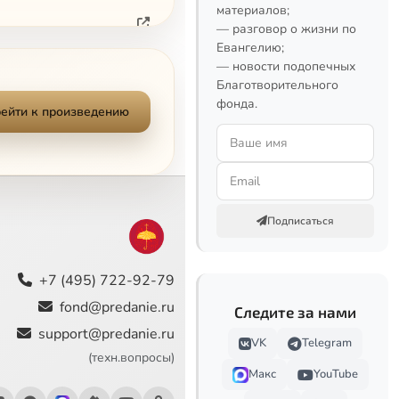
материалов;
— разговор о жизни по
Евангелию;
— новости подопечных
Благотворительного
фонда.
ейти к произведению
Подписаться
+7 (495) 722-92-79
fond@predanie.ru
Следите за нами
support@predanie.ru
VK
Telegram
(техн.вопросы)
Макс
YouTube