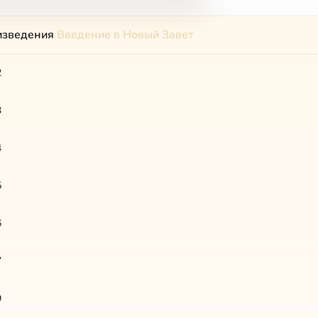
изведения
Введение в Новый Завет
2
3
4
5
6
7
9