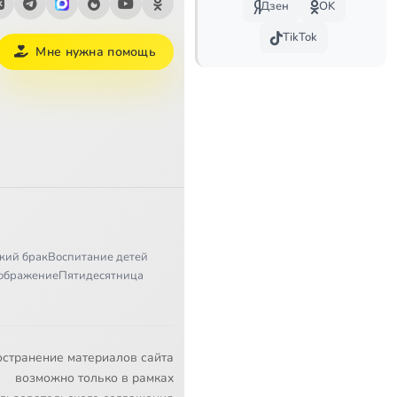
Дзен
OK
TikTok
Мне нужна помощь
Сейчас
кий брак
Воспитание детей
ображение
Пятидесятница
остранение материалов сайта
возможно только в рамках