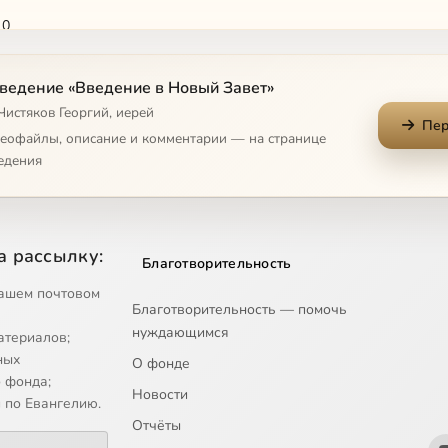
10
11
ведение «Введение в Новый Завет»
Чистяков Георгий, иерей
Пер
12
деофайлы, описание и комментарии — на странице
едения
13
14
а рассылку:
Благотворительность
15
ашем почтовом
Благотворительность — помочь
нуждающимся
атериалов;
16
ных
О фонде
 фонда;
Новости
17
 по Евангелию.
Отчёты