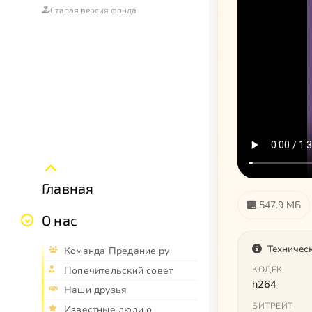
Старая версия фонда
Главная
547.9 МБ
О нас
Техничес
Команда Предание.ру
КОДЕК
Попечительский совет
h264
Наши друзья
БИТРЕЙТ
Известные люди о