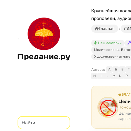
Крупнейшая колле
проповеди, аудио
Главная
М
Наш лекторий
Молитвословы. Богос
Предание.ру
Художественная лите
Авторы:
А
Б
В
Г
H
I
L
M
N
P
БЛА
Цели
Помощ
Целиак
зарази
кого, 