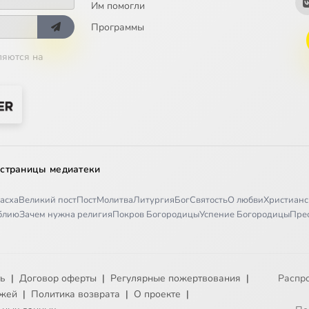
18
Им помогли
Программы
19
ляются на
20
21
22
 страницы медиатеки
23
асха
Великий пост
Пост
Молитва
Литургия
Бог
Святость
О любви
Христианс
иблию
Зачем нужна религия
Покров Богородицы
Успение Богородицы
Пре
24
25
ть
|
Договор оферты
|
Регулярные пожертвования
|
Распр
26
ежей
|
Политика возврата
|
О проекте
|