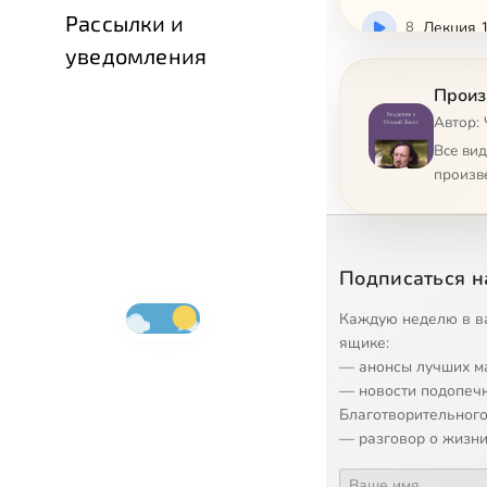
Рассылки и
8
Лекция 
уведомления
9
Лекция 
Произ
Автор: 
10
Лекция 
Все ви
произв
11
Лекция 
12
Лекция 
Подписаться н
13
Лекция 
Каждую неделю в в
ящике:
— анонсы лучших м
14
Лекция 
— новости подопеч
Благотворительного
15
Лекция 
— разговор о жизни