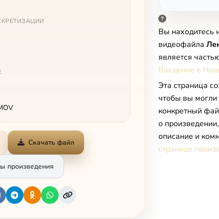
СКРЕТИЗАЦИИ
Вы находитесь 
видеофайла
Ле
является часть
Введение в Нов
Е
Эта страница со
чтобы вы могли
 MOV
конкретный фай
о произведении
описание и комм
Скачать файл
странице произ
ы произведения