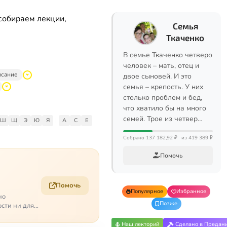
собираем лекции,
Семья
Ткаченко
В семье Ткаченко четверо
человек – мать, отец и
исание
двое сыновей. И это
семья – крепость. У них
столько проблем и бед,
что хватило бы на много
семей. Трое из четвер…
Ш
Щ
Э
Ю
Я
|
A
C
E
Собрано 137 182,92 ₽
из 419 389 ₽
Помочь
Помочь
Популярное
Избранное
но
Позже
ости ни для
Наш лекторий
Сделано в Предан