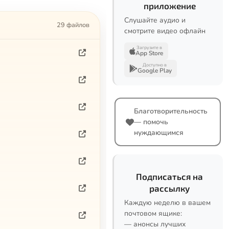
приложение
Слушайте аудио и
29 файлов
смотрите видео офлайн
Загрузите в
App Store
Доступно в
Google Play
Благотворительность
— помочь
нуждающимся
Подписаться на
рассылку
Каждую неделю в вашем
почтовом ящике:
— анонсы лучших