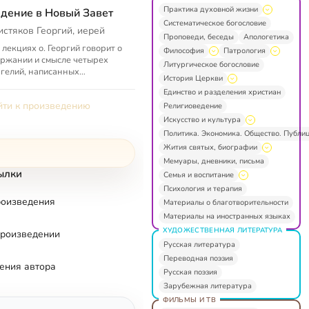
Практика духовной жизни
дение в Новый Завет
Систематическое богословие
истяков Георгий, иерей
Проповеди, беседы
Апологетика
 лекциях о. Георгий говорит о
Философия
Патрология
ржании и смысле четырех
Литургическое богословие
гелий, написанных
История Церкви
толами. Рассказывается о
Единство и разделения христиан
заветном сюжете, словах,
ти к произведению
Религиоведение
, ч...
Искусство и культура
Политика. Экономика. Общество. Публи
Жития святых, биографии
Мемуары, дневники, письма
ылки
Семья и воспитание
Психология и терапия
роизведения
Материалы о благотворительности
Материалы на иностранных языках
ХУДОЖЕСТВЕННАЯ ЛИТЕРАТУРА
произведении
Русская литература
Переводная поэзия
ения автора
Русская поэзия
Зарубежная литература
ФИЛЬМЫ И ТВ