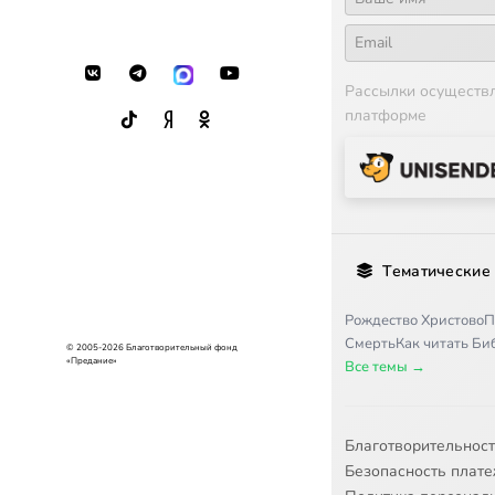
16
Лекция 
17
Лекция 
Рассылки осуществ
платформе
18
Лекция 
19
Лекция 
20
Лекция 
Тематические
21
Лекция 
Рождество Христово
П
Смерть
Как читать Б
© 2005-2026 Благотворительный фонд
22
Лекция 
«Предание»
Все темы →
23
Лекция 
Благотворительнос
24
Лекция 
Безопасность плат