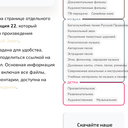
Документальные фильмы
Художественные фильмы
ТВ-передачи
Семейное кино
на странице отдельного
МУЗЫКА
кция 22
, который
Богослужебное пение Русской Правосл
Колокольный звон
ю произведения
Песнопения поместных церквей
ый Завет
.
Классическая музыка
Авторская песня
здана для удобства,
Эстрадная песня
 поделиться ссылкой на
Этно, фольклор, народная музыка
л. Основная информация
Духовные канты, стихи, песни, романсы
Современная вокальная и инструментал
, включая все файлы,
Учебные материалы по музыке и пению
ентарии, доступна на
ДЕТЯМ
ведения
.
Просветительское
Развлекательное
Художественное
Музыкальное
Скачайте наше