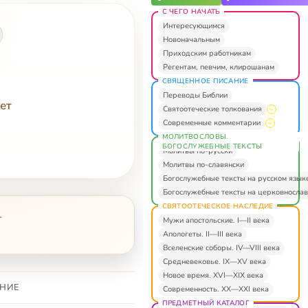
С ЧЕГО НАЧАТЬ
Интересующимся
Новоначальным
Приходским работникам
Регентам, певчим, клирошанам
СВЯЩЕННОЕ ПИСАНИЕ
Переводы Библии
ет
Святоотеческие толкования
Современные комментарии
МОЛИТВОСЛОВЫ.
БОГОСЛУЖЕБНЫЕ ТЕКСТЫ
Молитвы по-русски
Молитвы по-славянски
Богослужебные тексты на русском язык
Богослужебные тексты на церковнослав
СВЯТООТЕЧЕСКОЕ НАСЛЕДИЕ
—
Мужи апостольские. I—II века
Апологеты. II—III века
Вселенские соборы. IV—VIII века
Средневековье. IX—XV века
Новое время. XVI—XIX века
НИЕ
Современность. XX—XXI века
ПРЕДМЕТНЫЙ КАТАЛОГ