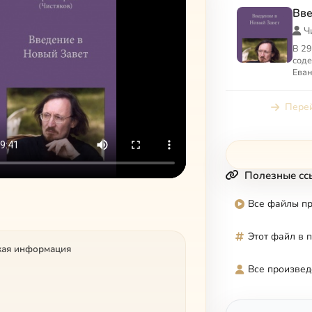
Вве
Ч
В 29
соде
Еван
апос
ново
Перей
делах
Полезные сс
Все файлы п
Этот файл в 
кая информация
Все произвед