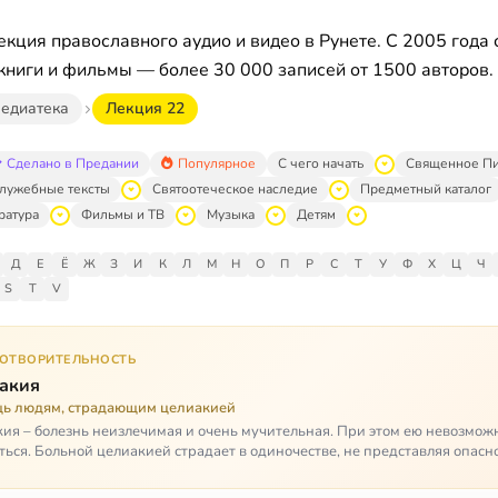
кция православного аудио и видео в Рунете. С 2005 года 
книги и фильмы — более 30 000 записей от 1500 авторов.
едиатека
Лекция 22
Сделано в Предании
Популярное
С чего начать
Священное П
лужебные тексты
Святоотеческое наследие
Предметный каталог
ратура
Фильмы и ТВ
Музыка
Детям
Д
Е
Ё
Ж
З
И
К
Л
М
Н
О
П
Р
С
Т
У
Ф
Х
Ц
Ч
S
T
V
ГОТВОРИТЕЛЬНОСТЬ
акия
ь людям, страдающим целиакией
ия – болезнь неизлечимая и очень мучительная. При этом ею невозмож
ться. Больной целиакией страдает в одиночестве, не представляя опасн
кроме своих п…