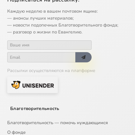
13
Лекция 15
Каждую неделю в вашем почтовом ящике:
— анонсы лучших материалов;
14
Лекция 16
— новости подопечных Благотворительного фонда;
— разговор о жизни по Евангелию.
15
Лекция 17
16
Лекция 18
Рассылки осуществляются на платформе
17
Лекция 19
18
Лекция 20
19
Лекция 21
Благотворительность
20
Лекция 22
Благотворительность — помочь нуждающимся
О фонде