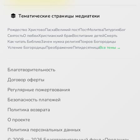
Тематические страницы медиатеки
Рождество Христово
Пасха
Великий пост
Пост
Молитва
Литургия
Бог
Святость
О любви
Христианский брак
Воспитание детей
Смерть
Как читать Библию
Зачем нужна религия
Покров Богородицы
Успение Богородицы
Преображение
Пятидесятница
Все темы →
Благотворительность
Договор оферты
Регулярные пожертвования
Безопасность платежей
Политика возврата
О проекте
Политика персональных данных
© 2008 — 2026 Благотворительный фонд «Предание»