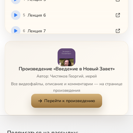
5
Лекция 6
6
Лекция 7
7
Лекция 9
8
Лекция 10
Произведение «Введение в Новый Завет»
Автор: Чистяков Георгий, иерей
9
Лекция 11
Все видеофайлы, описание и комментарии — на странице
произведения
10
Лекция 12
Перейти к произведению
11
Лекция 13
12
Лекция 14
Подписаться на рассылку: