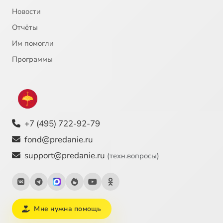
21
Лекция 23
Сейчас
Новости
Отчёты
22
Лекция 24
Им помогли
23
Лекция 25
Программы
24
Лекция 26
25
Лекция 27
+7 (495) 722-92-79
26
Лекция 28
fond@predanie.ru
support@predanie.ru
(техн.вопросы)
27
Лекция 29
28
Лекция 30
Мне нужна помощь
29
Лекция 31