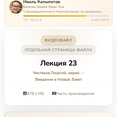
Наиль Калыпетов
Болезнь Шарко-Мари-Тута
У двенадцатилетнего Наиля большие, но решаемые
проблемы. Он болен редкой болезнью, которая ставит
перед ним множество непростых задача, угрожая в
297 399,63 ₽
из 400 000 ₽
противном случае парализацией и да…
ВИДЕОФАЙЛ
ОТДЕЛЬНАЯ СТРАНИЦА ФАЙЛА
Лекция 23
Чистяков Георгий, иерей
—
Введение в Новый Завет
478.1 МБ
Часть произведения