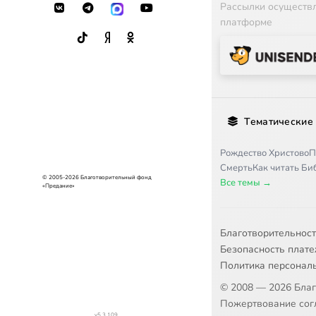
Рассылки осуществ
платформе
18
Происхо
19
Иерархи
20
Происхо
Тематические
21
Человек
Рождество Христово
П
Смерть
Как читать Б
22
О сердц
© 2005-2026 Благотворительный фонд
Все темы →
«Предание»
23
О лично
Благотворительнос
24
Природа
Безопасность плат
Политика персонал
25
Виды гр
© 2008 — 2026 Бла
Пожертвование согл
v5.3.109