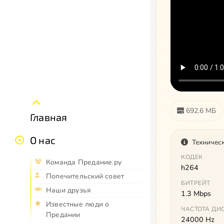
692.6 МБ
Главная
О нас
Техничес
КОДЕК
Команда Предание.ру
h264
Попечительский совет
БИТРЕЙТ
Наши друзья
1.3 Mbps
Известные люди о
ЧАСТОТА ДИ
Предании
24000 Hz