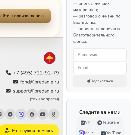
— анонсы лучших
материалов;
ейти к произведению
— разговор о жизни по
Евангелию;
— новости подопечных
Благотворительного
фонда.
+7 (495) 722-92-79
fond@predanie.ru
Подписаться
support@predanie.ru
(техн.вопросы)
Следите за нами
VK
Telegram
Мне нужна помощь
Макс
YouTube