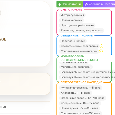
Наш лекторий
Сделано в Предан
С ЧЕГО НАЧАТЬ
Интересующимся
Новоначальным
Приходским работникам
Регентам, певчим, клирошанам
СВЯЩЕННОЕ ПИСАНИЕ
/06
Переводы Библии
Святоотеческие толкования
Современные комментарии
МОЛИТВОСЛОВЫ.
БОГОСЛУЖЕБНЫЕ ТЕКСТЫ
Молитвы по-русски
Молитвы по-славянски
Богослужебные тексты на русском язык
Богослужебные тексты на церковнослав
6
—
СВЯТООТЕЧЕСКОЕ НАСЛЕДИЕ
Мужи апостольские. I—II века
Апологеты. II—III века
Вселенские соборы. IV—VIII века
Средневековье. IX—XV века
НИЕ
Новое время. XVI—XIX века
Современность. XX—XXI века