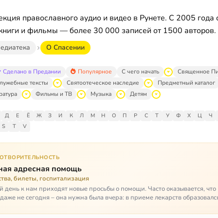
кция православного аудио и видео в Рунете. С 2005 года 
книги и фильмы — более 30 000 записей от 1500 авторов.
едиатека
О Спасении
Сделано в Предании
Популярное
С чего начать
Священное П
лужебные тексты
Святоотеческое наследие
Предметный каталог
ратура
Фильмы и ТВ
Музыка
Детям
Д
Е
Ё
Ж
З
И
К
Л
М
Н
О
П
Р
С
Т
У
Ф
Х
Ц
Ч
S
T
V
ГОТВОРИТЕЛЬНОСТЬ
ная адресная помощь
тва, билеты, госпитализация
 день к нам приходят новые просьбы о помощи. Часто оказывается, чт
даже не сегодня – она нужна была вчера: в приеме лекарств образовалс
стимый, опасный п…