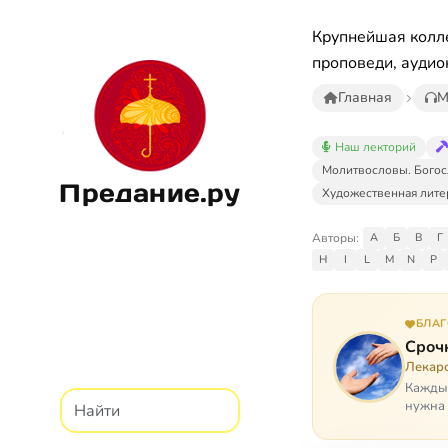
Крупнейшая колле
проповеди, аудио
Главная
М
Наш лекторий
Молитвословы. Богос
Предание.ру
Художественная лите
Авторы:
А
Б
В
Г
H
I
L
M
N
P
БЛА
Сроч
Лекарс
Каждый
нужна 
недопу