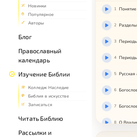
Новинки
1
Понятие
Популярное
Авторы
2
Разделы
Блог
3
Периоды 
Православный
4
Периоды 
календарь
Изучение Библии
5
Русская 
Колледж Наследие
6
Богосло
Библия в искусстве
Записаться
7
Богосло
Читать Библию
8
О Влади
Рассылки и