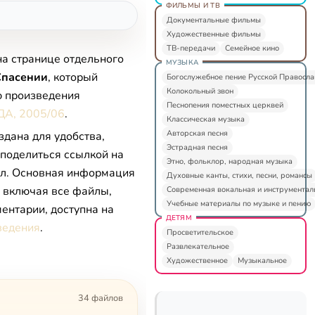
ФИЛЬМЫ И ТВ
Документальные фильмы
Художественные фильмы
ТВ-передачи
Семейное кино
на странице отдельного
МУЗЫКА
Спасении
, который
Богослужебное пение Русской Правосл
Колокольный звон
ю произведения
Песнопения поместных церквей
ДА, 2005/06
.
Классическая музыка
Авторская песня
здана для удобства,
Эстрадная песня
 поделиться ссылкой на
Этно, фольклор, народная музыка
л. Основная информация
Духовные канты, стихи, песни, романсы
, включая все файлы,
Современная вокальная и инструментал
Учебные материалы по музыке и пению
ентарии, доступна на
ДЕТЯМ
ведения
.
Просветительское
Развлекательное
Художественное
Музыкальное
34 файлов