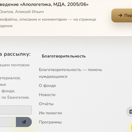
социального служения Церкви
ведение «Апологетика, МДА, 2005/06»
 Осипов, Алексей Ильич
Пер
социальной концепции РПЦ
деофайлы, описание и комментарии — на странице
едения
де
 и право
а рассылку:
Благотворительность
ре и науке
ашем почтовом
Благотворительность — помочь
нуждающимся
атериалов;
зовании и воспитании
ных
О фонде
 фонда;
Новости
ке. Часть 1
 по Евангелию.
Отчёты
ке. Часть 2
Им помогли
Программы
логия