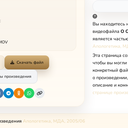
Е
Вы находитесь 
видеофайла
О 
является часть
 MOV
Апологетика, М
Эта страница со
Скачать файл
чтобы вы могли
конкретный фай
ы произведения
о произведении
описание и комм
странице произ
изведения
Апологетика, МДА, 2005/06