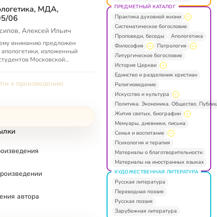
ПРЕДМЕТНЫЙ КАТАЛОГ
логетика, МДА,
Практика духовной жизни
5/06
Систематическое богословие
сипов, Алексей Ильич
Проповеди, беседы
Апологетика
ему вниманию предложен
Философия
Патрология
 апологетики, изложенный
Литургическое богословие
студентов Московской
История Церкви
вной академии (2005/06 гг.).
Единство и разделения христиан
огетика (от греч. απολογία —
ти к произведению
...
Религиоведение
Искусство и культура
Политика. Экономика. Общество. Публи
Жития святых, биографии
Мемуары, дневники, письма
ылки
Семья и воспитание
Психология и терапия
роизведения
Материалы о благотворительности
Материалы на иностранных языках
ХУДОЖЕСТВЕННАЯ ЛИТЕРАТУРА
произведении
Русская литература
Переводная поэзия
ения автора
Русская поэзия
Зарубежная литература