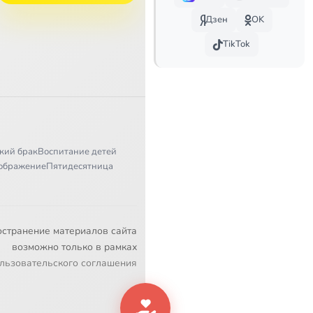
Дзен
OK
TikTok
кий брак
Воспитание детей
ображение
Пятидесятница
остранение материалов сайта
возможно только в рамках
льзовательского соглашения