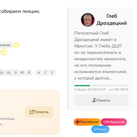
собираем лекции,
Глеб
Дроздецкий
Пятилетний Глеб
Дроздецкий живёт в
исание
Иркутске. У Глеба ДЦП
из-за перенесённого в
младенчестве менингита,
но его положение
осложняется эпилепсией,
Ш
Щ
Э
Ю
Я
|
A
C
E
с которой долгое…
Собрано 59 923,15 ₽
из 206 900 ₽
Помочь
Помочь
о помощь
Популярное
Избранное
я
Позже