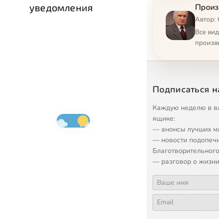
9
Основы 
уведомления
Произ
Автор:
10
Основы 
Все ви
произв
11
О свобо
12
Свобода
Подписаться н
13
О культу
Каждую неделю в в
ящике:
— анонсы лучших м
14
Об обра
— новости подопеч
Благотворительного
15
О биоэти
— разговор о жизни
16
О биоэти
17
Антропо