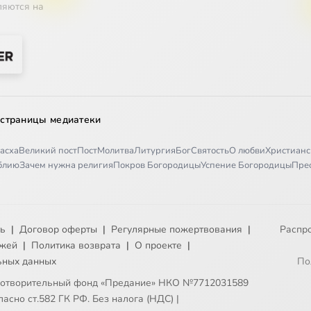
ляются на
ждение человека
я тварного мира
ждение души человека
 страницы медиатеки
 есть Образ Божий
асха
Великий пост
Пост
Молитва
Литургия
Бог
Святость
О любви
Христианс
иблию
Зачем нужна религия
Покров Богородицы
Успение Богородицы
Пре
е человеческом
сти
ть
|
Договор оферты
|
Регулярные пожертвования
|
Распр
 греха
ежей
|
Политика возврата
|
О проекте
|
ьных данных
По
еха
готворительный фонд «Предание» НКО №7712031589
асно ст.582 ГК РФ. Без налога (НДС)
|