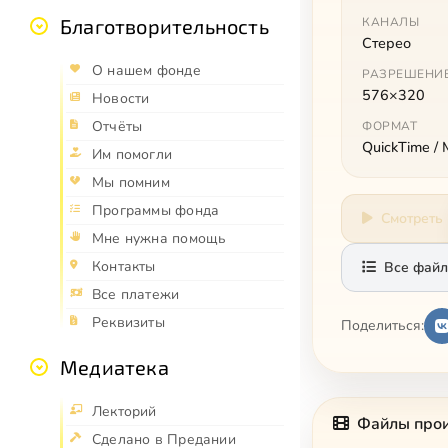
Благотворительность
КАНАЛЫ
Стерео
О нашем фонде
РАЗРЕШЕНИ
576×320
Новости
Отчёты
ФОРМАТ
QuickTime /
Им помогли
Мы помним
Программы фонда
Смотреть
Мне нужна помощь
Контакты
Все файл
Все платежи
Реквизиты
Поделиться:
Медиатека
Лекторий
Файлы про
Сделано в Предании