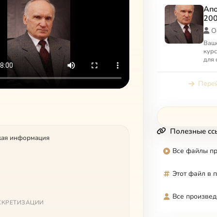
Апо
200
О
Ваш
курс
для 
духо
Апол
Перей
защи
Полезные сс
кая информация
Все файлы п
Этот файл в 
Все произвед
СКРЕТИЗАЦИИ