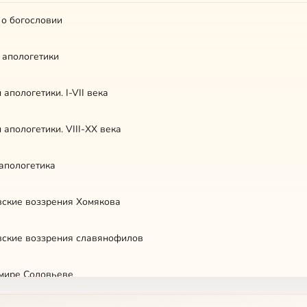
 о богословии
 апологетики
апологетики. I-VII века
апологетики. VIII-XX века
апологетика
вские воззрения Хомякова
вские воззрения славянофилов
мире Соловьеве