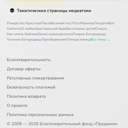
30
Способности человека
Тематические страницы медиатеки
31
О конце мира
Рождество Христово
Пасха
Великий пост
Пост
Молитва
Литургия
Бог
Святость
О любви
Христианский брак
Воспитание детей
Смерть
Как читать Библию
Зачем нужна религия
Покров Богородицы
32
Об ИНН
Успение Богородицы
Преображение
Пятидесятница
Все темы →
33
Антиномия геенны. Лекция первая
Благотворительность
34
Антиномия геенны. Лекция вторая
Договор оферты
Регулярные пожертвования
Безопасность платежей
Политика возврата
О проекте
Политика персональных данных
© 2008 — 2026 Благотворительный фонд «Предание»