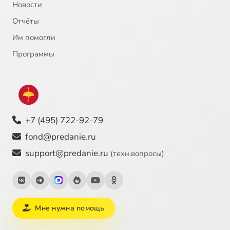
Новости
Отчёты
22
О сердце человеческом
Им помогли
23
О личности
Программы
24
Природа греха
25
Виды греха
+7 (495) 722-92-79
26
О мужчине и женщине
fond@predanie.ru
support@predanie.ru
(техн.вопросы)
27
О браке
28
Посмертное состояние
Мне нужна помощь
29
О Спасении