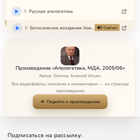
5
Русская апологетика
6
Богословские воззрения Хомякова
Сейчас
7
Богословские воззрения славянофилов
8
О Владимире Соловьеве
Произведение «Апологетика, МДА, 2005/06»
Автор: Осипов, Алексей Ильич
9
Основы социального служения Церкви
Все видеофайлы, описание и комментарии — на странице
произведения
10
Основы социальной концепции РПЦ
Перейти к произведению
11
О свободе
12
Свобода и право
Подписаться на рассылку: