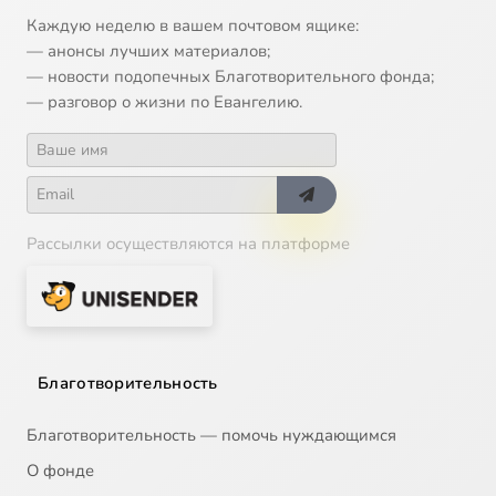
13
О культуре и науке
Каждую неделю в вашем почтовом ящике:
— анонсы лучших материалов;
14
Об образовании и воспитании
— новости подопечных Благотворительного фонда;
— разговор о жизни по Евангелию.
15
О биоэтике. Часть 1
16
О биоэтике. Часть 2
Рассылки осуществляются на платформе
17
Антропология
18
Происхождение человека
19
Иерархия тварного мира
Благотворительность
20
Происхождение души человека
Благотворительность — помочь нуждающимся
О фонде
21
Человек есть Образ Божий