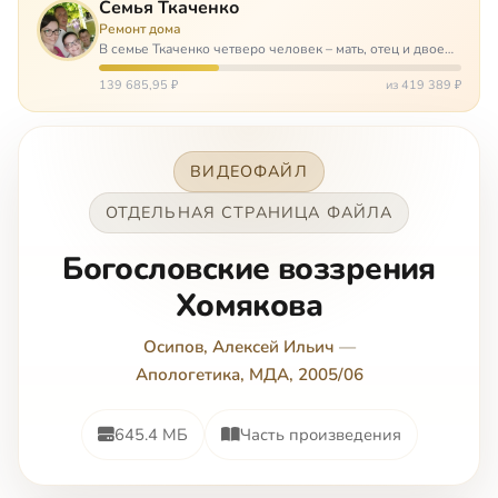
Семья Ткаченко
Ремонт дома
В семье Ткаченко четверо человек – мать, отец и двое
сыновей. И это семья – крепость. У них столько проблем
и бед, что хватило бы на много семей. Трое из четверых
139 685,95 ₽
из 419 389 ₽
– тяжело больны.…
ВИДЕОФАЙЛ
ОТДЕЛЬНАЯ СТРАНИЦА ФАЙЛА
Богословские воззрения
Хомякова
Осипов, Алексей Ильич
—
Апологетика, МДА, 2005/06
645.4 МБ
Часть произведения