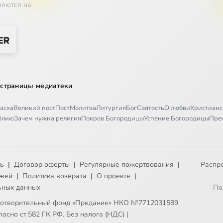
ляются на
 образование
сть религий
лигий
 страницы медиатеки
о человеке
асха
Великий пост
Пост
Молитва
Литургия
Бог
Святость
О любви
Христианс
иблию
Зачем нужна религия
Покров Богородицы
Успение Богородицы
Пре
ждение мира
ти
ть
|
Договор оферты
|
Регулярные пожертвования
|
Распр
падении человека
ежей
|
Политика возврата
|
О проекте
|
ьных данных
По
 личности
готворительный фонд «Предание» НКО №7712031589
асно ст.582 ГК РФ. Без налога (НДС)
|