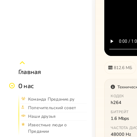
812.6 МБ
Главная
О нас
Техничес
КОДЕК
Команда Предание.ру
h264
Попечительский совет
БИТРЕЙТ
Наши друзья
1.6 Mbps
Известные люди о
ЧАСТОТА ДИ
Предании
48000 Hz