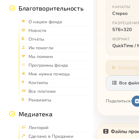
Благотворительность
КАНАЛЫ
Стерео
О нашем фонде
РАЗРЕШЕНИ
576×320
Новости
Отчёты
ФОРМАТ
QuickTime /
Им помогли
Мы помним
Программы фонда
Смотреть
Мне нужна помощь
Контакты
Все файл
Все платежи
Реквизиты
Поделиться:
Медиатека
Лекторий
Файлы про
Сделано в Предании