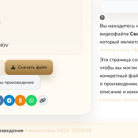
Е
Вы находитесь 
видеофайла
Св
который являет
 MOV
Апологетика, М
Эта страница со
Скачать файл
чтобы вы могли
конкретный фай
ы произведения
о произведении
описание и комм
странице произ
изведения
Апологетика, МДА, 2008/09