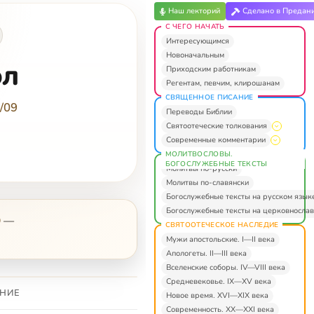
Наш лекторий
Сделано в Предан
С ЧЕГО НАЧАТЬ
Интересующимся
Новоначальным
ол
Приходским работникам
Регентам, певчим, клирошанам
СВЯЩЕННОЕ ПИСАНИЕ
/09
Переводы Библии
Святоотеческие толкования
Современные комментарии
МОЛИТВОСЛОВЫ.
БОГОСЛУЖЕБНЫЕ ТЕКСТЫ
Молитвы по-русски
Молитвы по-славянски
Богослужебные тексты на русском язык
Богослужебные тексты на церковнослав
9
—
СВЯТООТЕЧЕСКОЕ НАСЛЕДИЕ
Мужи апостольские. I—II века
Апологеты. II—III века
Вселенские соборы. IV—VIII века
Средневековье. IX—XV века
НИЕ
Новое время. XVI—XIX века
Современность. XX—XXI века