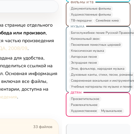
ФИЛЬМЫ И ТВ
Документальные фильмы
Художественные фильмы
ТВ-передачи
Семейное кино
на странице отдельного
МУЗЫКА
обода или произвол
,
Богослужебное пение Русской Правосл
Колокольный звон
ся частью произведения
Песнопения поместных церквей
ДА, 2008/09
.
Классическая музыка
Авторская песня
здана для удобства,
Эстрадная песня
 поделиться ссылкой на
Этно, фольклор, народная музыка
л. Основная информация
Духовные канты, стихи, песни, романсы
, включая все файлы,
Современная вокальная и инструментал
Учебные материалы по музыке и пению
ентарии, доступна на
ДЕТЯМ
ведения
.
Просветительское
Развлекательное
Художественное
Музыкальное
33 файлов