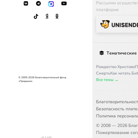
Рассылки осуществ
платформе
18
Наука и
19
Истинно
20
Типы ре
Тематические
21
Учение 
Рождество Христово
П
Смерть
Как читать Б
22
Происхо
© 2005-2026 Благотворительный фонд
Все темы →
«Предание»
23
О святос
Благотворительнос
24
О грехо
Безопасность плат
Политика персонал
25
О духе и
© 2008 — 2026 Бла
Пожертвование согл
v5.3.109