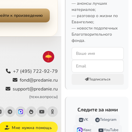
Сейчас
— анонсы лучших
материалов;
ейти к произведению
— разговор о жизни по
Евангелию;
— новости подопечных
Благотворительного
фонда.
+7 (495) 722-92-79
fond@predanie.ru
Подписаться
support@predanie.ru
(техн.вопросы)
Следите за нами
VK
Telegram
Мне нужна помощь
Макс
YouTube