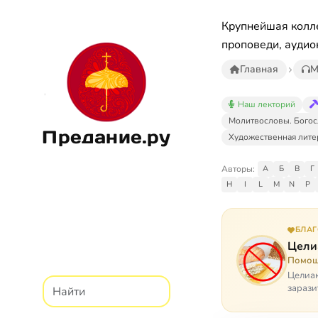
Крупнейшая колле
проповеди, аудио
Главная
М
Наш лекторий
Молитвословы. Богос
Предание.ру
Художественная лите
Авторы:
А
Б
В
Г
H
I
L
M
N
P
БЛА
Цели
Помощ
Целиак
зарази
кого, 