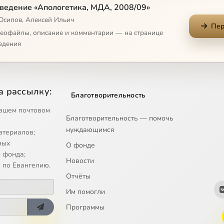
 или произвол
ведение «Апологетика, МДА, 2008/09»
 Осипов, Алексей Ильич
Пер
ах. Лекция вторая
деофайлы, описание и комментарии — на странице
едения
е Церкви
стине
а рассылку:
Благотворительность
пути и цели
ашем почтовом
Благотворительность — помочь
нуждающимся
атериалов;
е истины
ных
О фонде
 фонда;
Новости
мира
 по Евангелию.
Отчёты
рцизме
Им помогли
Программы
ультура