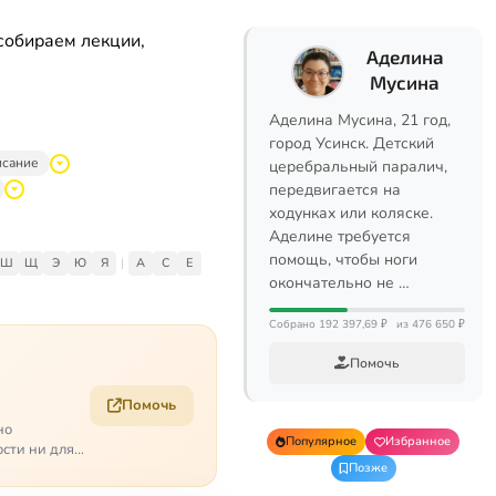
собираем лекции,
Аделина
Мусина
Аделина Мусина, 21 год,
город Усинск. Детский
исание
церебральный паралич,
передвигается на
ходунках или коляске.
Аделине требуется
помощь, чтобы ноги
Ш
Щ
Э
Ю
Я
|
A
C
E
окончательно не …
Собрано 192 397,69 ₽
из 476 650 ₽
Помочь
Помочь
но
Популярное
Избранное
ости ни для
Позже