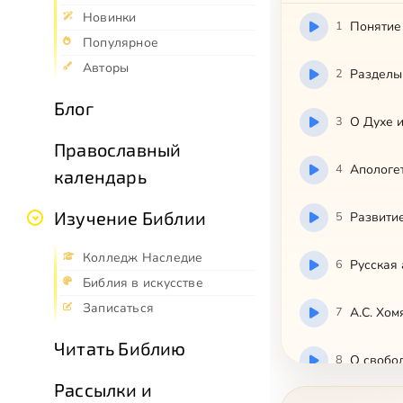
Новинки
1
Понятие
Популярное
Авторы
2
Разделы
Блог
3
О Духе 
Православный
4
Апологе
календарь
Изучение Библии
5
Развити
Колледж Наследие
6
Русская 
Библия в искусстве
Записаться
7
А.С. Хом
Читать Библию
8
О свобо
Рассылки и