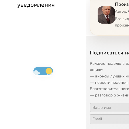
9
Свобода
уведомления
Произ
Автор:
10
О свобод
Все ви
произв
11
Служени
12
Пути к И
Подписаться н
13
Ложные 
Каждую неделю в в
ящике:
— анонсы лучших м
14
Познани
— новости подопеч
Благотворительного
15
Кризис 
— разговор о жизни
16
Об экзо
17
Наука, к