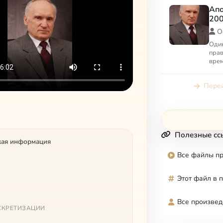
Апо
200
О
Один
прав
врем
Ильи
апол
Перей
Моск
Полезные сс
кая информация
Все файлы п
Этот файл в 
Все произвед
СКРЕТИЗАЦИИ