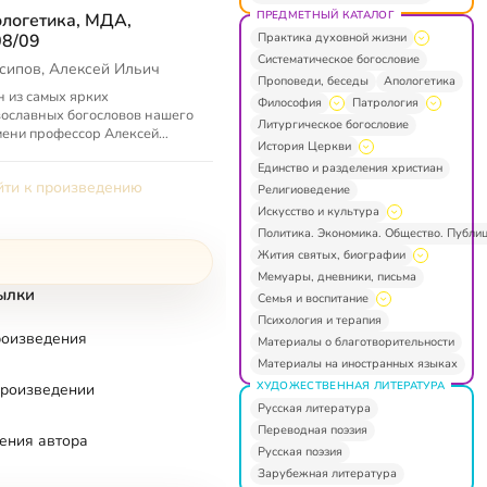
ПРЕДМЕТНЫЙ КАТАЛОГ
логетика, МДА,
Практика духовной жизни
8/09
Систематическое богословие
сипов, Алексей Ильич
Проповеди, беседы
Апологетика
 из самых ярких
Философия
Патрология
ославных богословов нашего
Литургическое богословие
ени профессор Алексей
История Церкви
ч Осипов читает курс
Единство и разделения христиан
огетики для студентов
ти к произведению
овской духовной ак...
Религиоведение
Искусство и культура
Политика. Экономика. Общество. Публи
Жития святых, биографии
Мемуары, дневники, письма
ылки
Семья и воспитание
Психология и терапия
роизведения
Материалы о благотворительности
Материалы на иностранных языках
ХУДОЖЕСТВЕННАЯ ЛИТЕРАТУРА
произведении
Русская литература
Переводная поэзия
ения автора
Русская поэзия
Зарубежная литература