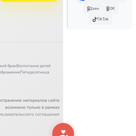
Дзен
OK
TikTok
кий брак
Воспитание детей
ображение
Пятидесятница
остранение материалов сайта
возможно только в рамках
льзовательского соглашения