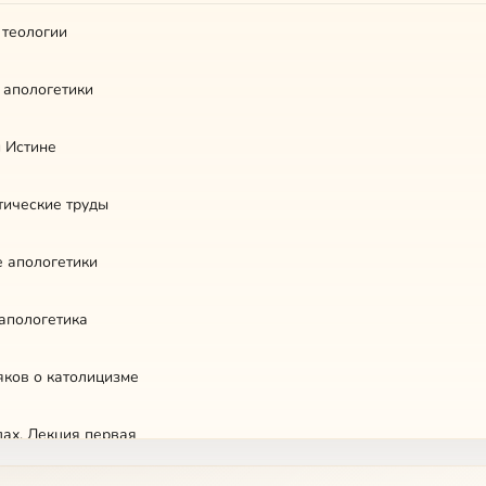
 теологии
 апологетики
и Истине
тические труды
е апологетики
апологетика
яков о католицизме
дах. Лекция первая