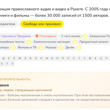
кция православного аудио и видео в Рунете. С 2005 года 
книги и фильмы — более 30 000 записей от 1500 авторов.
едиатека
Свобода или произвол
Сделано в Предании
Популярное
С чего начать
Священное П
лужебные тексты
Святоотеческое наследие
Предметный каталог
ратура
Фильмы и ТВ
Музыка
Детям
Д
Е
Ё
Ж
З
И
К
Л
М
Н
О
П
Р
С
Т
У
Ф
Х
Ц
Ч
S
T
V
ГОТВОРИТЕЛЬНОСТЬ
акия
ь людям, страдающим целиакией
ия – болезнь неизлечимая и очень мучительная. При этом ею невозмож
ться. Больной целиакией страдает в одиночестве, не представляя опасн
кроме своих п…