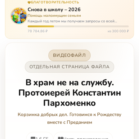
БЛАГОТВОРИТЕЛЬНОСТЬ
Снова в школу – 2026
Помощь малоимущим семьям
Каждый год летом мы получаем запросы со всей
России: помогите собраться в школу. Семьи с больными
детьми или родителями, семьи без пап или мам,
78 784,86 ₽
из 300 000 ₽
многодетные. Для многих из них покуп…
ВИДЕОФАЙЛ
ОТДЕЛЬНАЯ СТРАНИЦА ФАЙЛА
В храм не на службу.
Протоиерей Константин
Пархоменко
Корзинка добрых дел. Готовимся к Рождеству
вместе с Преданием
1.6 ГБ
Часть произведения