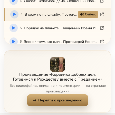
3
Сказать «спасибо» дома. Священник Иоанн Иванов
4
В храм не на службу. Протоиерей Константин Пархоменко
Сейчас
5
Порядок на планете. Священник Иоанн Иванов
6
Звонок тому, кто один. Протоиерей Константин Пархоменко
Произведение «Корзинка добрых дел.
Готовимся к Рождеству вместе с Преданием»
Все видеофайлы, описание и комментарии — на странице
произведения
Перейти к произведению