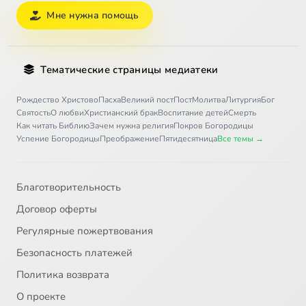
Мне нужна помощь
Тематические страницы медиатеки
Рождество Христово
Пасха
Великий пост
Пост
Молитва
Литургия
Бог
Святость
О любви
Христианский брак
Воспитание детей
Смерть
Как читать Библию
Зачем нужна религия
Покров Богородицы
Успение Богородицы
Преображение
Пятидесятница
Все темы →
Благотворительность
Договор оферты
Регулярные пожертвования
Безопасность платежей
Политика возврата
О проекте