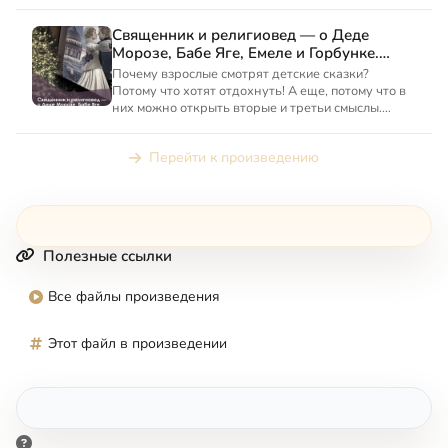
Священник и религиовед — о Деде
Морозе, Бабе Яге, Емеле и Горбунке.
Рождественский кинопутеводитель для
Почему взрослые смотрят детские сказки?
всей семьи
Потому что хотят отдохнуть! А еще, потому что в
них можно открыть вторые и третьи смыслы.
Почему жена Деда Мор...
Перейти к произведению
Полезные ссылки
Все файлы произведения
Этот файл в произведении