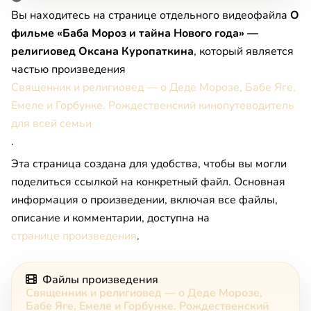
Вы находитесь на странице отдельного видеофайла
О
фильме «Баба Мороз и тайна Нового года» —
религиовед Оксана Куропаткина
, который является
частью произведения
Священник и религиовед — о Деде Морозе, Бабе Яге,
Емеле и Горбунке. Рождественский кинопутеводитель
для всей семьи
.
Эта страница создана для удобства, чтобы вы могли
поделиться ссылкой на конкретный файл. Основная
информация о произведении, включая все файлы,
описание и комментарии, доступна на
странице произведения
.
Файлы произведения
Священник и религиовед — о Деде Морозе,
Бабе Яге, Емеле и Горбунке. Рождественский