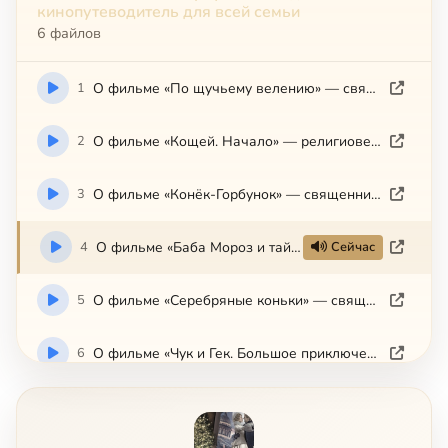
кинопутеводитель для всей семьи
6 файлов
1
О фильме «По щучьему велению» — священник Иоанн Загумёнов
2
О фильме «Кощей. Начало» — религиовед Оксана Куропаткина
3
О фильме «Конёк-Горбунок» — священник Иоанн Загумёнов
4
О фильме «Баба Мороз и тайна Нового года» — религиовед Оксана Куропаткина
Сейчас
5
О фильме «Серебряные коньки» — священник Иоанн Загумёнов
6
О фильме «Чук и Гек. Большое приключение» — религиовед Оксана Куропаткина