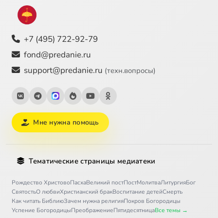
+7 (495) 722-92-79
fond@predanie.ru
support@predanie.ru
(техн.вопросы)
Мне нужна помощь
Тематические страницы медиатеки
Рождество Христово
Пасха
Великий пост
Пост
Молитва
Литургия
Бог
Святость
О любви
Христианский брак
Воспитание детей
Смерть
Как читать Библию
Зачем нужна религия
Покров Богородицы
Успение Богородицы
Преображение
Пятидесятница
Все темы →