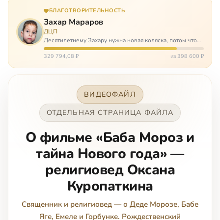
БЛАГОТВОРИТЕЛЬНОСТЬ
Захар Мараров
ДЦП
Десятилетнему Захару нужна новая коляска, потом что
старая сломалась. А без коляски он не сможет не только
просто выходить из дома, но и продолжать лечение в
329 794,08 ₽
из 398 600 ₽
реабилитационных центр…
ВИДЕОФАЙЛ
ОТДЕЛЬНАЯ СТРАНИЦА ФАЙЛА
О фильме «Баба Мороз и
тайна Нового года» —
религиовед Оксана
Куропаткина
Священник и религиовед — о Деде Морозе, Бабе
Яге, Емеле и Горбунке. Рождественский