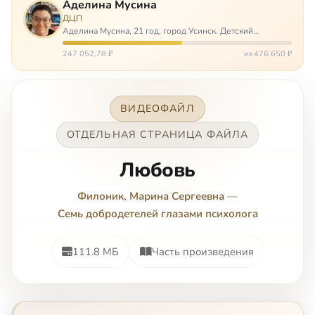
Аделина Мусина
ДЦП
Аделина Мусина, 21 год, город Усинск. Детский
церебральный паралич, передвигается на ходунках или
коляске. Аделине требуется помощь, чтобы ноги
247 052,78 ₽
из 476 650 ₽
окончательно не перестали слушаться…
ВИДЕОФАЙЛ
ОТДЕЛЬНАЯ СТРАНИЦА ФАЙЛА
Любовь
Филоник, Марина Сергеевна
—
Семь добродетелей глазами психолога
111.8 МБ
Часть произведения