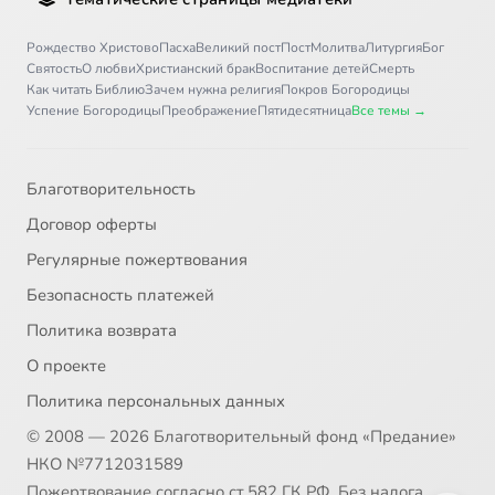
Рождество Христово
Пасха
Великий пост
Пост
Молитва
Литургия
Бог
Святость
О любви
Христианский брак
Воспитание детей
Смерть
Как читать Библию
Зачем нужна религия
Покров Богородицы
Успение Богородицы
Преображение
Пятидесятница
Все темы →
Благотворительность
Договор оферты
Регулярные пожертвования
Безопасность платежей
Политика возврата
О проекте
Политика персональных данных
© 2008 — 2026 Благотворительный фонд «Предание»
НКО №7712031589
Пожертвование согласно ст.582 ГК РФ. Без налога