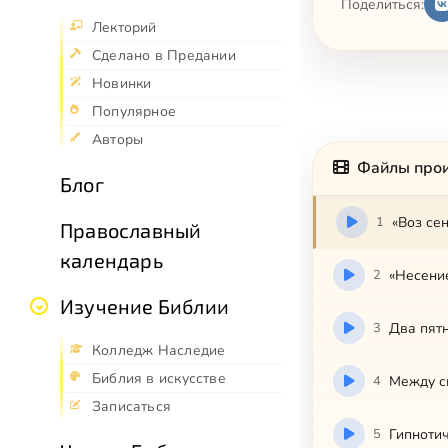
Поделиться:
Лекторий
Сделано в Предании
Новинки
Популярное
Авторы
Файлы про
Блог
1
«Воз се
Православный
календарь
2
«Несение
Изучение Библии
3
Два пятн
Колледж Наследие
Библия в искусстве
4
Между с
Записаться
5
Гипнотич