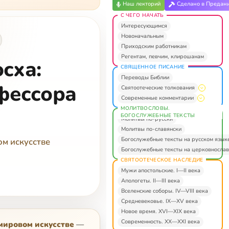
Наш лекторий
Сделано в Предан
С ЧЕГО НАЧАТЬ
Интересующимся
Новоначальным
Приходским работникам
Регентам, певчим, клирошанам
сха:
СВЯЩЕННОЕ ПИСАНИЕ
Переводы Библии
фессора
Святоотеческие толкования
Современные комментарии
МОЛИТВОСЛОВЫ.
БОГОСЛУЖЕБНЫЕ ТЕКСТЫ
Молитвы по-русски
Молитвы по-славянски
Богослужебные тексты на русском язык
м искусстве
Богослужебные тексты на церковнослав
СВЯТООТЕЧЕСКОЕ НАСЛЕДИЕ
Мужи апостольские. I—II века
Апологеты. II—III века
Вселенские соборы. IV—VIII века
Средневековье. IX—XV века
Новое время. XVI—XIX века
Современность. XX—XXI века
мировом искусстве
—