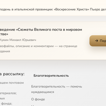
подень в итальянской провинции: «Воскресение Христа» Пьеро д
ведение «Сюжеты Великого поста в мировом
стве»
 Кукин Михаил Юрьевич
Пер
деофайлы, описание и комментарии — на странице
едения
а рассылку:
Благотворительность
ашем почтовом
Благотворительность — помочь
нуждающимся
атериалов;
ных
О фонде
 фонда;