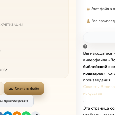
Этот файл в 
Все произвед
СКРЕТИЗАЦИИ
Е
Вы находитесь 
видеофайла
«Во
библейский сю
 MOV
кошмаров»
, ко
произведения
Сюжеты Великог
Скачать файл
искусстве
.
ы произведения
Эта страница со