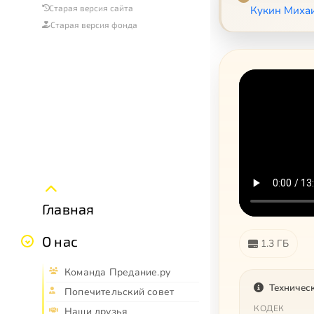
Старая версия сайта
Кукин Миха
Старая версия фонда
Главная
О нас
1.3 ГБ
Команда Предание.ру
Техничес
Попечительский совет
КОДЕК
Наши друзья