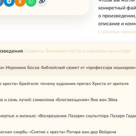
чтобы вы могли
конкретный фай
о произведении
описание и комм
странице произ
изведения
Сюжеты Великого поста в мировом искусстве
на» Иеронима Босха: библейский сюжет от «профессора кошмаров»
 креста» Брейгеля: почему художник прятал Христа от зрителя
а и семь лучей: символика «Благовещения» Яна ван Эйка
мертью и жизнью: «Воскрешение Лазаря» скульптора Лазаря Гада
еская скорбь: «Снятие с креста» Рогира ван дер Вейдена