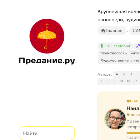
Крупнейшая колле
проповеди, аудио
Главная
М
Наш лекторий
Молитвословы. Богос
Предание.ру
Художественная лите
Авторы:
А
Б
В
Г
H
I
L
M
N
P
БЛА
Наил
Болез
У двен
котора
парали
304 499