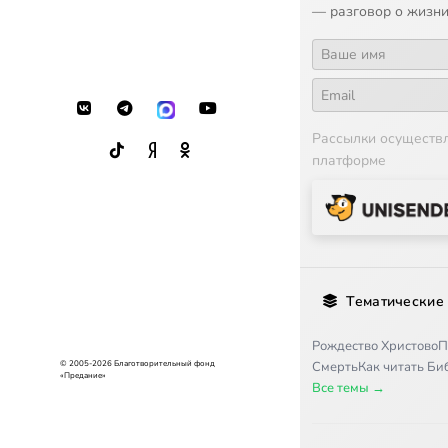
— разговор о жизни
Рассылки осуществ
платформе
Тематические
Рождество Христово
П
Смерть
Как читать Б
© 2005-2026 Благотворительный фонд
«Предание»
Все темы →