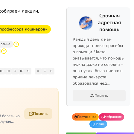
собираем лекции,
Срочная
адресная
помощь
 «профессора кошмаров»
Каждый день к нам
исание
приходят новые просьбы
о помощи. Часто
оказывается, что помощь
нужна даже не сегодня –
она нужна была вчера: в
Ш
Щ
Э
Ю
Я
|
A
C
E
приеме лекарств
образовался нед…
Помочь
Помочь
й болезнью,
Популярное
Избранное
случае
Позже