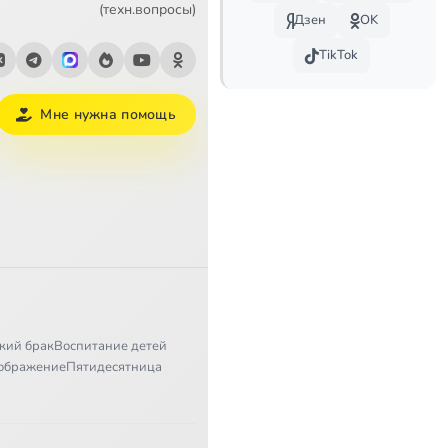
(техн.вопросы)
Дзен
OK
TikTok
Мне нужна помощь
кий брак
Воспитание детей
ображение
Пятидесятница