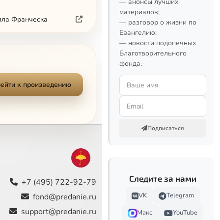
— анонсы лучших
материалов;
елла Франческа
— разговор о жизни по
Евангелию;
— новости подопечных
Благотворительного
фонда.
ейти к произведению
Подписаться
Следите за нами
+7 (495) 722-92-79
VK
Telegram
fond@predanie.ru
support@predanie.ru
Макс
YouTube