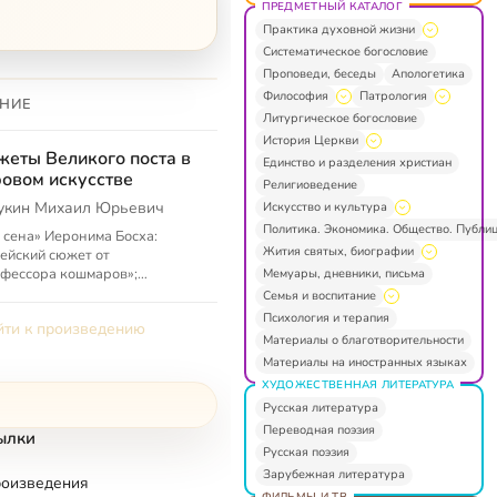
ПРЕДМЕТНЫЙ КАТАЛОГ
Практика духовной жизни
Систематическое богословие
Проповеди, беседы
Апологетика
Философия
Патрология
НИЕ
Литургическое богословие
История Церкви
еты Великого поста в
Единство и разделения христиан
овом искусстве
Религиоведение
укин Михаил Юрьевич
Искусство и культура
Политика. Экономика. Общество. Публи
 сена» Иеронима Босха:
Жития святых, биографии
ейский сюжет от
фессора кошмаров»;
Мемуары, дневники, письма
ение креста» Брейгеля:
Семья и воспитание
му художник прятал Христа
Психология и терапия
ти к произведению
рителя; Два пятна и...
Материалы о благотворительности
Материалы на иностранных языках
ХУДОЖЕСТВЕННАЯ ЛИТЕРАТУРА
Русская литература
Переводная поэзия
ылки
Русская поэзия
Зарубежная литература
роизведения
ФИЛЬМЫ И ТВ