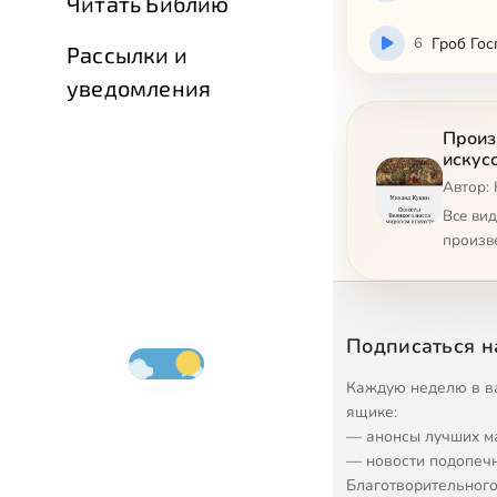
Читать Библию
6
Гроб Гос
Рассылки и
уведомления
Произ
искус
Автор:
Все ви
произв
Подписаться н
Каждую неделю в в
ящике:
— анонсы лучших м
— новости подопеч
Благотворительного