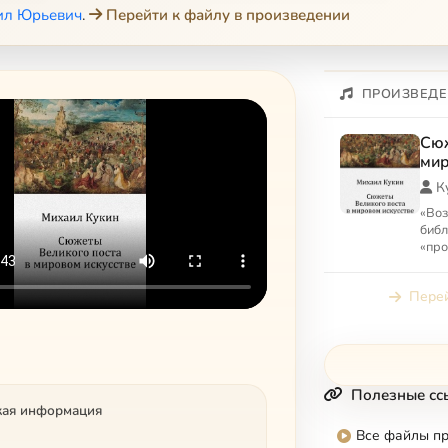
ил Юрьевич
.
Перейти к файлу в произведении
ПРОИЗВЕДЕ
Сюж
мир
К
«Воз
библ
«про
«Нес
поче
Перей
от з
Полезные сс
кая информация
Все файлы п