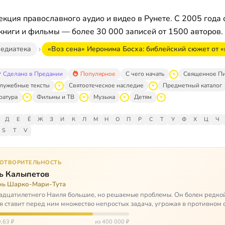
кция православного аудио и видео в Рунете. С 2005 года 
книги и фильмы — более 30 000 записей от 1500 авторов.
едиатека
«Воз сена» Иеронима Босха: библейский сюжет от
Сделано в Предании
Популярное
С чего начать
Священное П
лужебные тексты
Святоотеческое наследие
Предметный каталог
ратура
Фильмы и ТВ
Музыка
Детям
Д
Е
Ё
Ж
З
И
К
Л
М
Н
О
П
Р
С
Т
У
Ф
Х
Ц
Ч
S
T
V
ГОТВОРИТЕЛЬНОСТЬ
ь Калыпетов
нь Шарко-Мари-Тута
адцатилетнего Наиля большие, но решаемые проблемы. Он болен редко
я ставит перед ним множество непростых задача, угрожая в противном 
зацией и да…
,63 ₽
из 400 000 ₽