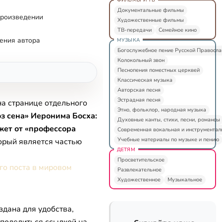
Документальные фильмы
произведении
Художественные фильмы
ТВ-передачи
Семейное кино
ения автора
МУЗЫКА
Богослужебное пение Русской Правосл
Колокольный звон
Песнопения поместных церквей
Классическая музыка
Авторская песня
Эстрадная песня
на странице отдельного
Этно, фольклор, народная музыка
з сена» Иеронима Босха:
Духовные канты, стихи, песни, романсы
жет от «профессора
Современная вокальная и инструментал
Учебные материалы по музыке и пению
торый является частью
ДЕТЯМ
Просветительское
о поста в мировом
Развлекательное
Художественное
Музыкальное
здана для удобства,