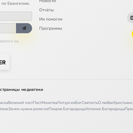
Новости
 по Евангелию.
Отчёты
Им помогли
Программы
ляются на
 страницы медиатеки
асха
Великий пост
Пост
Молитва
Литургия
Бог
Святость
О любви
Христианс
иблию
Зачем нужна религия
Покров Богородицы
Успение Богородицы
Пре