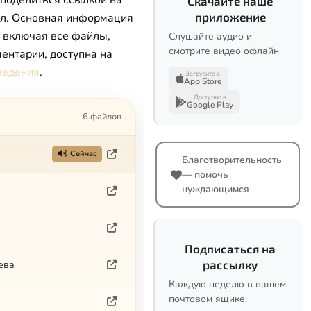
 поделиться ссылкой на
Скачайте наше
приложение
л. Основная информация
, включая все файлы,
Слушайте аудио и
смотрите видео офлайн
ентарии, доступна на
ведения
.
Загрузите в
App Store
Доступно в
Google Play
6 файлов
Сейчас
Благотворительность
— помочь
нуждающимся
Подписаться на
рассылку
ева
Каждую неделю в вашем
почтовом ящике: