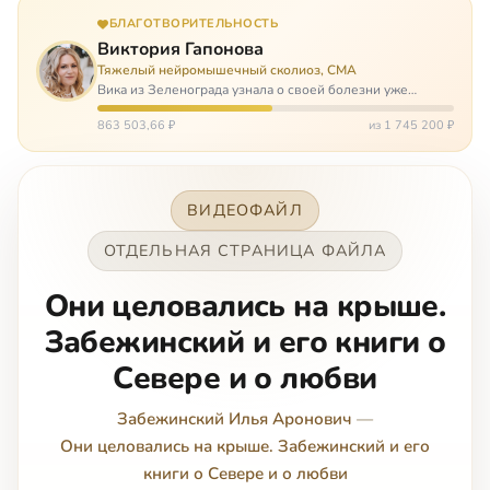
БЛАГОТВОРИТЕЛЬНОСТЬ
Виктория Гапонова
Тяжелый нейромышечный сколиоз, СМА
Вика из Зеленограда узнала о своей болезни уже
будучи в сознательном возрасте. Ей пришлось
привыкать к инвалидной коляске и сильнейшему
863 503,66 ₽
из 1 745 200 ₽
сколиозу, постоянным болям и растущей беспом…
ВИДЕОФАЙЛ
ОТДЕЛЬНАЯ СТРАНИЦА ФАЙЛА
Они целовались на крыше.
Забежинский и его книги о
Севере и о любви
Забежинский Илья Аронович
—
Они целовались на крыше. Забежинский и его
книги о Севере и о любви