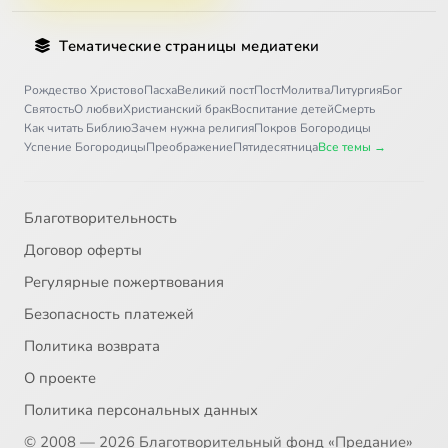
Тематические страницы медиатеки
Рождество Христово
Пасха
Великий пост
Пост
Молитва
Литургия
Бог
Святость
О любви
Христианский брак
Воспитание детей
Смерть
Как читать Библию
Зачем нужна религия
Покров Богородицы
Успение Богородицы
Преображение
Пятидесятница
Все темы →
Благотворительность
Договор оферты
Регулярные пожертвования
Безопасность платежей
Политика возврата
О проекте
Политика персональных данных
© 2008 — 2026 Благотворительный фонд «Предание»