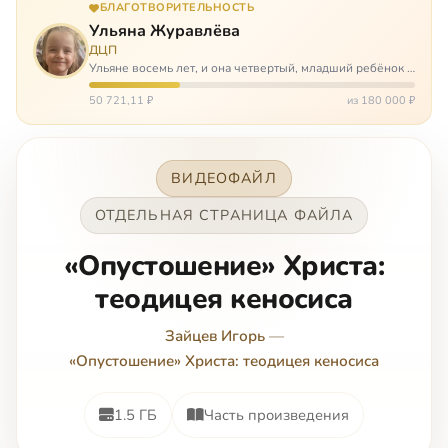
БЛАГОТВОРИТЕЛЬНОСТЬ
Ульяна Журавлёва
ДЦП
Ульяне восемь лет, и она четвертый, младший ребёнок в
многодетной семье. И с самого рождения Ульяну лечат.
Несколько операций, ежедневные процедуры,
50 721,11 ₽
из 180 000 ₽
длительные реабилитации и беско…
ВИДЕОФАЙЛ
ОТДЕЛЬНАЯ СТРАНИЦА ФАЙЛА
«Опустошение» Христа:
теодицея кеносиса
Зайцев Игорь
—
«Опустошение» Христа: теодицея кеносиса
1.5 ГБ
Часть произведения