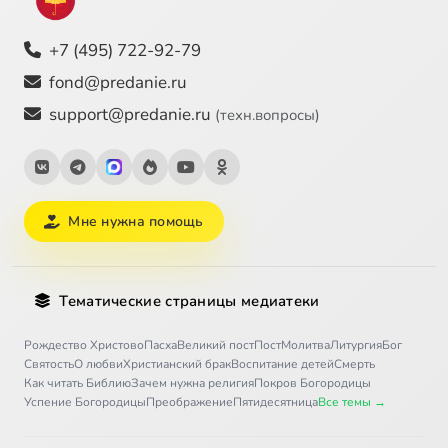
+7 (495) 722-92-79
fond@predanie.ru
support@predanie.ru
(техн.вопросы)
Мне нужна помощь
Тематические страницы медиатеки
Рождество Христово
Пасха
Великий пост
Пост
Молитва
Литургия
Бог
Святость
О любви
Христианский брак
Воспитание детей
Смерть
Как читать Библию
Зачем нужна религия
Покров Богородицы
Успение Богородицы
Преображение
Пятидесятница
Все темы →