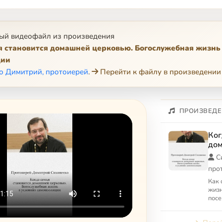
ый видеофайл из произведения
я становится домашней церковью. Богослужебная жизнь 
ции
о Димитрий, протоиерей
.
Перейти к файлу в произведении
ПРОИЗВЕДЕ
Ког
дом
Бог
С
усл
про
Как 
жизн
посе