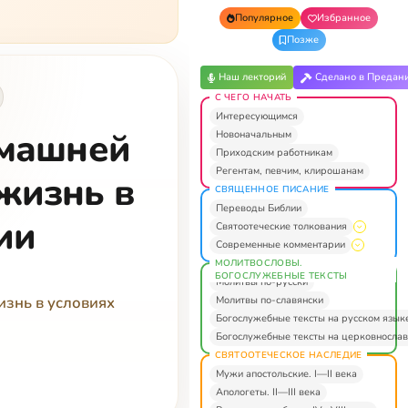
Популярное
Избранное
Позже
Наш лекторий
Сделано в Предан
С ЧЕГО НАЧАТЬ
Интересующимся
омашней
Новоначальным
Приходским работникам
Регентам, певчим, клирошанам
жизнь в
СВЯЩЕННОЕ ПИСАНИЕ
Переводы Библии
ии
Святоотеческие толкования
Современные комментарии
МОЛИТВОСЛОВЫ.
БОГОСЛУЖЕБНЫЕ ТЕКСТЫ
Молитвы по-русски
изнь в условиях
Молитвы по-славянски
Богослужебные тексты на русском язык
Богослужебные тексты на церковнослав
СВЯТООТЕЧЕСКОЕ НАСЛЕДИЕ
Мужи апостольские. I—II века
Апологеты. II—III века