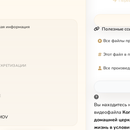
Перей
кая информация
Полезные сс
Все файлы п
Этот файл в 
СКРЕТИЗАЦИИ
Все произвед
Е
Вы находитесь 
видеофайла
Ког
 MOV
домашней церк
жизнь в услов