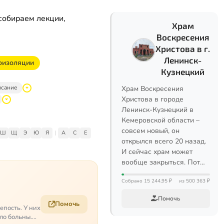
собираем лекции,
Храм
Воскресения
Христова в г.
Ленинск-
моизоляции
Кузнецкий
исание
Храм Воскресения
Христова в городе
Ленинск-Кузнецкий в
Кемеровской области –
совсем новый, он
Ш
Щ
Э
Ю
Я
|
A
C
E
открылся всего 20 назад.
И сейчас храм может
вообще закрыться. Пот…
Собрано 15 244,95 ₽
из 500 363 ₽
Помочь
Помочь
епость. У них
ело больны.…