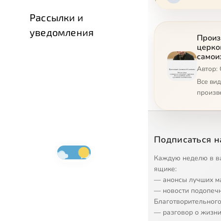
Рассылки и
уведомления
Произ
церко
самои
Автор:
Все ви
произв
Подписаться н
Каждую неделю в в
ящике:
— анонсы лучших м
— новости подопеч
Благотворительного
— разговор о жизни