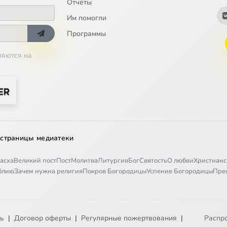
Отчёты
Им помогли
Программы
ляются на
 страницы медиатеки
асха
Великий пост
Пост
Молитва
Литургия
Бог
Святость
О любви
Христианс
иблию
Зачем нужна религия
Покров Богородицы
Успение Богородицы
Пре
ть
|
Договор оферты
|
Регулярные пожертвования
|
Распр