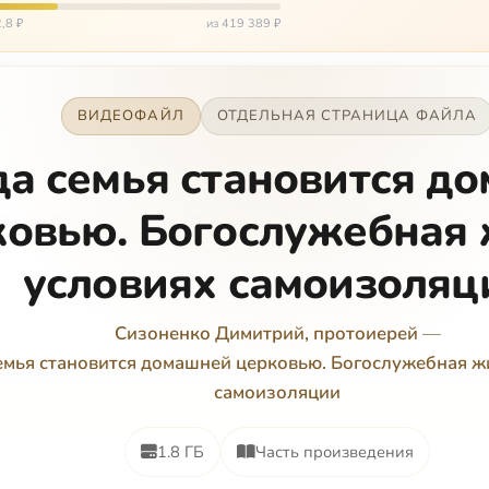
,8 ₽
из 419 389 ₽
ВИДЕОФАЙЛ
ОТДЕЛЬНАЯ СТРАНИЦА ФАЙЛА
да семья становится д
ковью. Богослужебная 
условиях самоизоляц
Сизоненко Димитрий, протоиерей
—
емья становится домашней церковью. Богослужебная ж
самоизоляции
1.8 ГБ
Часть произведения