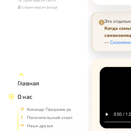
Старая версия фонда
Это отдельн
Когда семь
самоизоля
—
Сизоненк
Главная
О нас
Команда Предание.ру
Попечительский совет
Наши друзья