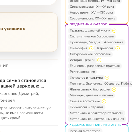
Вселенские соборы. IV—VIII века
Средневековье. IX—XV века
Новое время. XVI—XIX века
Современность. XX—XXI века
ПРЕДМЕТНЫЙ КАТАЛОГ
в условиях
Практика духовной жизни
Систематическое богословие
Проповеди, беседы
Апологетика
Философия
Патрология
Литургическое богословие
История Церкви
НИЕ
Единство и разделения христиан
Религиоведение
Искусство и культура
да семья становится
Политика. Экономика. Общество. Публи
ашней церковью.
Жития святых, биографии
ослужебная жизнь в
изоненко Димитрий,
Мемуары, дневники, письма
овиях самоизоляции
тоиерей
Семья и воспитание
Психология и терапия
организовать литургическую
ь, не имея возможности
Материалы о благотворительности
щать храм?
Материалы на иностранных языках
ХУДОЖЕСТВЕННАЯ ЛИТЕРАТУРА
Русская литература