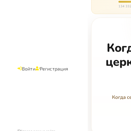
134 332
Ког
цер
Войти
Регистрация
Когда с
Старая версия сайта