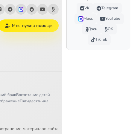
VK
Telegram
Макс
YouTube
Мне нужна помощь
Дзен
OK
TikTok
кий брак
Воспитание детей
ображение
Пятидесятница
остранение материалов сайта