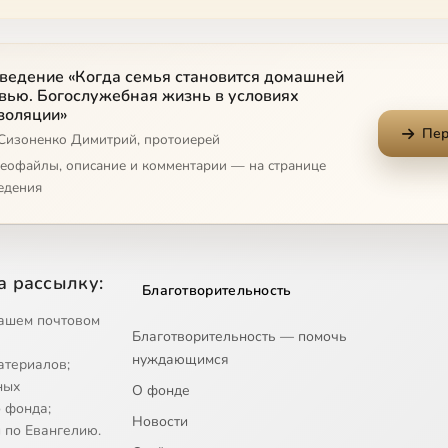
ведение «Когда семья становится домашней
вью. Богослужебная жизнь в условиях
золяции»
Пер
 Сизоненко Димитрий, протоиерей
деофайлы, описание и комментарии — на странице
едения
а рассылку:
Благотворительность
ашем почтовом
Благотворительность — помочь
нуждающимся
атериалов;
ных
О фонде
 фонда;
Новости
 по Евангелию.