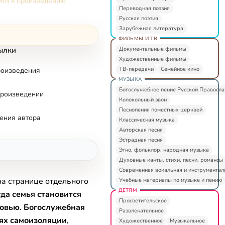
ти к произведению
Переводная поэзия
Русская поэзия
Зарубежная литература
ФИЛЬМЫ И ТВ
Документальные фильмы
ылки
Художественные фильмы
ТВ-передачи
Семейное кино
роизведения
МУЗЫКА
Богослужебное пение Русской Правосл
произведении
Колокольный звон
Песнопения поместных церквей
ения автора
Классическая музыка
Авторская песня
Эстрадная песня
Этно, фольклор, народная музыка
Духовные канты, стихи, песни, романсы
Современная вокальная и инструментал
на странице отдельного
Учебные материалы по музыке и пению
ДЕТЯМ
да семья становится
Просветительское
овью. Богослужебная
Развлекательное
иях самоизоляции
,
Художественное
Музыкальное