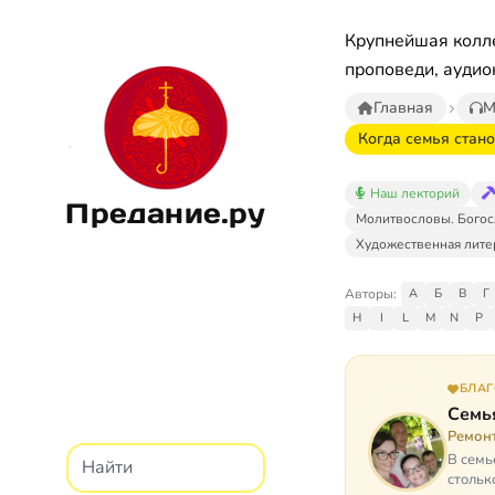
Крупнейшая колле
проповеди, аудио
Главная
М
Когда семья стан
Наш лекторий
Предание.ру
Молитвословы. Богос
Художественная лите
Авторы:
А
Б
В
Г
H
I
L
M
N
P
БЛА
Семь
Ремон
В семь
стольк