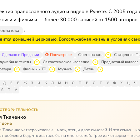
кция православного аудио и видео в Рунете. С 2005 года 
книги и фильмы — более 30 000 записей от 1500 авторов.
едиатека
овится домашней церковью. Богослужебная жизнь в условиях са
Сделано в Предании
Популярное
С чего начать
Священное П
лужебные тексты
Святоотеческое наследие
Предметный каталог
ратура
Фильмы и ТВ
Музыка
Детям
Д
Е
Ё
Ж
З
И
К
Л
М
Н
О
П
Р
С
Т
У
Ф
Х
Ц
Ч
S
T
V
ГОТВОРИТЕЛЬНОСТЬ
я Ткаченко
т дома
е Ткаченко четверо человек – мать, отец и двое сыновей. И это семья – кр
о проблем и бед, что хватило бы на много семей. Трое из четверых – тяж