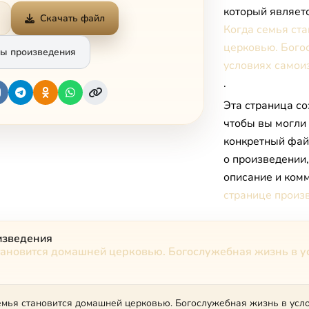
который являет
Скачать файл
Когда семья ст
церковью. Бого
ы произведения
условиях самои
.
Эта страница со
чтобы вы могли
конкретный фай
о произведении
описание и комм
странице произ
изведения
тановится домашней церковью. Богослужебная жизнь в у