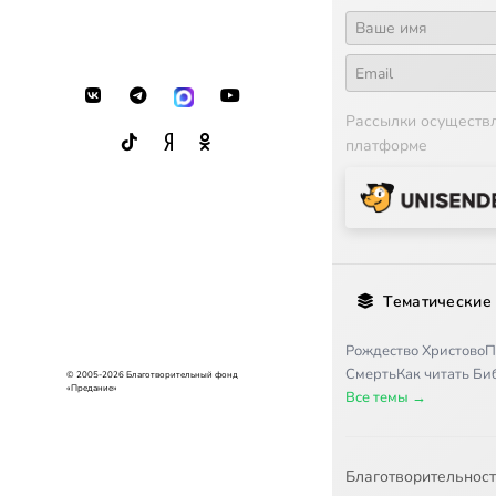
Рассылки осуществ
платформе
Тематические
Рождество Христово
П
Смерть
Как читать Б
© 2005-2026 Благотворительный фонд
«Предание»
Все темы →
Благотворительнос