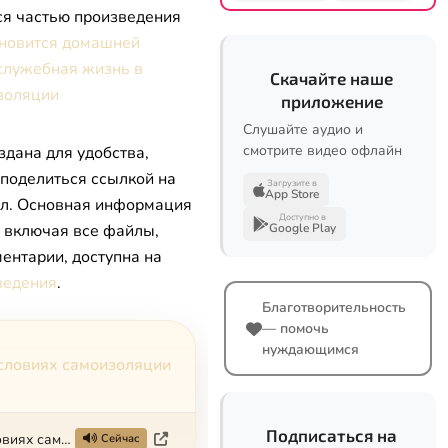
ся частью произведения
ановится домашней
служебная жизнь в
Скачайте наше
золяции
приложение
Слушайте аудио и
смотрите видео офлайн
здана для удобства,
 поделиться ссылкой на
Загрузите в
App Store
л. Основная информация
Доступно в
, включая все файлы,
Google Play
ентарии, доступна на
ведения
.
Благотворительность
— помочь
нуждающимся
словиях самоизоляции
Подписаться на
Когда семья становится домашней церковью. Богослужебная жизнь в условиях самоизоляции
Сейчас