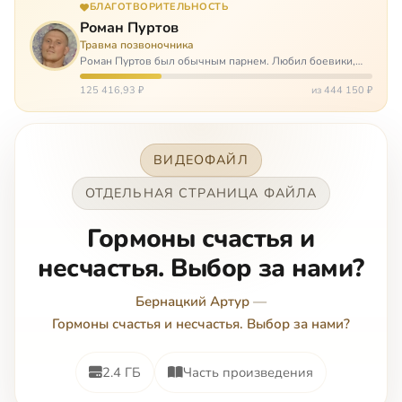
БЛАГОТВОРИТЕЛЬНОСТЬ
Роман Пуртов
Травма позвоночника
Роман Пуртов был обычным парнем. Любил боевики,
хорошие автомобили, был не дурак поиграть в комп,
любил жену и обожал дочь. А потом, будучи
125 416,93 ₽
из 444 150 ₽
пассажиром, разбился в автоаварии и тепе…
ВИДЕОФАЙЛ
ОТДЕЛЬНАЯ СТРАНИЦА ФАЙЛА
Гормоны счастья и
несчастья. Выбор за нами?
Бернацкий Артур
—
Гормоны счастья и несчастья. Выбор за нами?
2.4 ГБ
Часть произведения