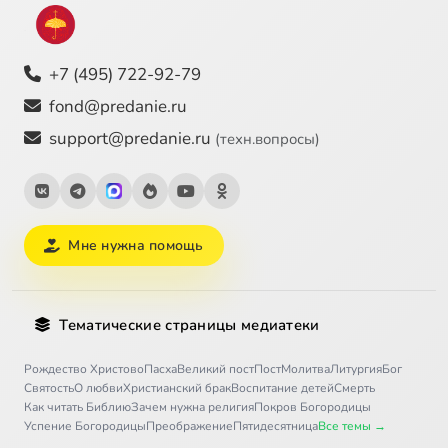
+7 (495) 722-92-79
fond@predanie.ru
support@predanie.ru
(техн.вопросы)
Мне нужна помощь
Тематические страницы медиатеки
Рождество Христово
Пасха
Великий пост
Пост
Молитва
Литургия
Бог
Святость
О любви
Христианский брак
Воспитание детей
Смерть
Как читать Библию
Зачем нужна религия
Покров Богородицы
Успение Богородицы
Преображение
Пятидесятница
Все темы →