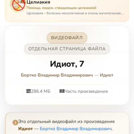
Целиакия
Помощь людям, страдающим целиакией
Целиакия – болезнь неизлечимая и очень мучительная.
При этом ею невозможно заразиться. Больной
целиакией страдает в одиночестве, не представляя
опасности ни для кого, кроме своих п…
ВИДЕОФАЙЛ
ОТДЕЛЬНАЯ СТРАНИЦА ФАЙЛА
Идиот, 7
Бортко Владимир Владимирович
—
Идиот
286.4 МБ
Часть произведения
Это отдельный видеофайл из произведения
Идиот
—
Бортко Владимир Владимирович
.