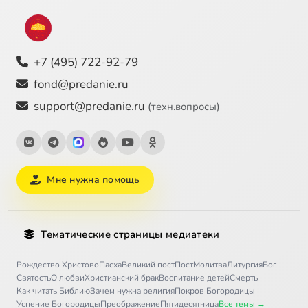
+7 (495) 722-92-79
fond@predanie.ru
support@predanie.ru
(техн.вопросы)
Мне нужна помощь
Тематические страницы медиатеки
Рождество Христово
Пасха
Великий пост
Пост
Молитва
Литургия
Бог
Святость
О любви
Христианский брак
Воспитание детей
Смерть
Как читать Библию
Зачем нужна религия
Покров Богородицы
Успение Богородицы
Преображение
Пятидесятница
Все темы →