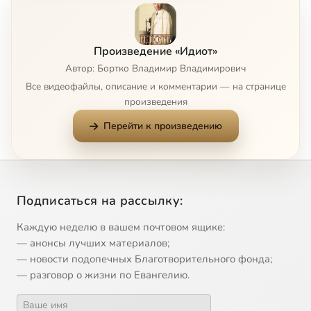
8
Идиот, 8
Произведение «Идиот»
Автор: Бортко Владимир Владимирович
9
Идиот, 9
Все видеофайлы, описание и комментарии — на странице
произведения
10
Идиот, 10
Перейти к произведению
Подписаться на рассылку:
Каждую неделю в вашем почтовом ящике:
— анонсы лучших материалов;
— новости подопечных Благотворительного фонда;
— разговор о жизни по Евангелию.