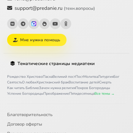
support@predanie.ru
(техн.вопросы)
Мне нужна помощь
Тематические страницы медиатеки
Рождество Христово
Пасха
Великий пост
Пост
Молитва
Литургия
Бог
Святость
О любви
Христианский брак
Воспитание детей
Смерть
Как читать Библию
Зачем нужна религия
Покров Богородицы
Успение Богородицы
Преображение
Пятидесятница
Все темы →
Благотворительность
Договор оферты