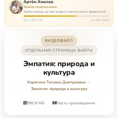
Артём Хмелев
Травма позвоночника
Артём молод, но уже видел в жизни много трудностей.
Он сирота, привык заботится о себе сам, но, когда
случилось несчастье, и он был парализован – остался на
251 163,71 ₽
из 406 350 ₽
попечении бабушки. И кр…
ВИДЕОФАЙЛ
ОТДЕЛЬНАЯ СТРАНИЦА ФАЙЛА
Эмпатия: природа и
культура
Карягина Татьяна Дмитриевна
—
Эмпатия: природа и культура
880.6 МБ
Часть произведения