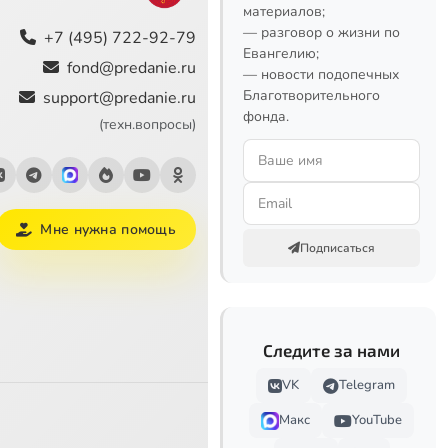
материалов;
— разговор о жизни по
+7 (495) 722-92-79
Евангелию;
fond@predanie.ru
— новости подопечных
Благотворительного
support@predanie.ru
фонда.
(техн.вопросы)
Мне нужна помощь
Подписаться
Следите за нами
VK
Telegram
Макс
YouTube