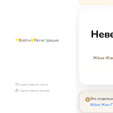
Нев
Войти
Регистрация
Жёне Жан-
Старая версия сайта
Старая версия фонда
Это отдель
Жёне Жан-Пье