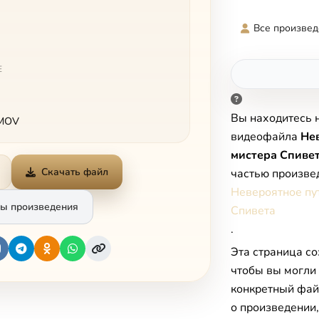
Все произвед
Е
Вы находитесь 
 MOV
видеофайла
Не
мистера Спиве
Скачать файл
частью произве
Невероятное пу
ы произведения
Спивета
.
Эта страница со
чтобы вы могли
конкретный фай
о произведении