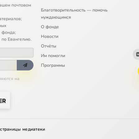
ашем почтовом
Благотворительность — помочь
нуждающимся
атериалов;
ных
О фонде
 фонда;
Новости
 по Евангелию.
Отчёты
Им помогли
Программы
ляются на
 страницы медиатеки