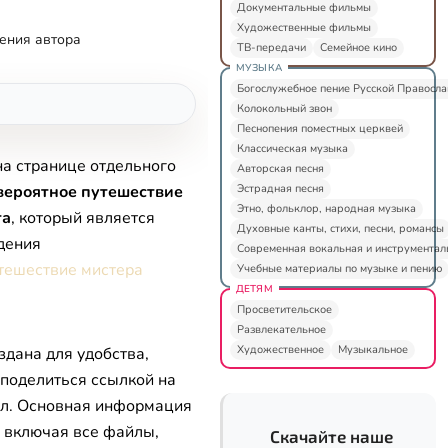
Документальные фильмы
Художественные фильмы
ения автора
ТВ-передачи
Семейное кино
МУЗЫКА
Богослужебное пение Русской Правосл
Колокольный звон
Песнопения поместных церквей
Классическая музыка
на странице отдельного
Авторская песня
Эстрадная песня
вероятное путешествие
Этно, фольклор, народная музыка
та
, который является
Духовные канты, стихи, песни, романсы
дения
Современная вокальная и инструментал
тешествие мистера
Учебные материалы по музыке и пению
ДЕТЯМ
Просветительское
Развлекательное
Художественное
Музыкальное
здана для удобства,
 поделиться ссылкой на
л. Основная информация
, включая все файлы,
Скачайте наше