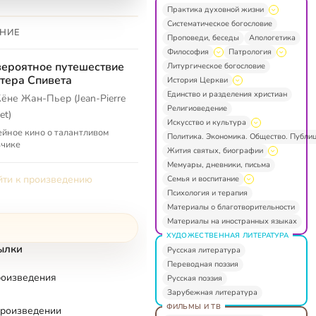
Практика духовной жизни
Систематическое богословие
НИЕ
Проповеди, беседы
Апологетика
Философия
Патрология
ероятное путешествие
Литургическое богословие
тера Спивета
История Церкви
Единство и разделения христиан
ёне Жан-Пьер (Jean-Pierre
Религиоведение
et)
Искусство и культура
йное кино о талантливом
Политика. Экономика. Общество. Публи
ьчике
Жития святых, биографии
Мемуары, дневники, письма
ти к произведению
Семья и воспитание
Психология и терапия
Материалы о благотворительности
Материалы на иностранных языках
ХУДОЖЕСТВЕННАЯ ЛИТЕРАТУРА
ылки
Русская литература
Переводная поэзия
роизведения
Русская поэзия
Зарубежная литература
ФИЛЬМЫ И ТВ
произведении