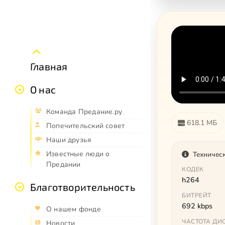
Главная
О нас
Команда Предание.ру
618.1 МБ
Попечительский совет
Наши друзья
Известные люди о
Техничес
Предании
КОДЕК
h264
Благотворительность
БИТРЕЙТ
692 kbps
О нашем фонде
ЧАСТОТА ДИ
Новости