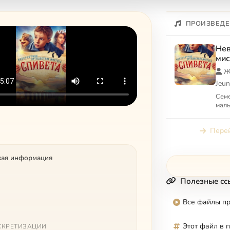
ПРОИЗВЕДЕ
Нев
мис
Ж
Jeun
Семе
мал
Перей
кая информация
Полезные сс
Все файлы п
Этот файл в 
СКРЕТИЗАЦИИ