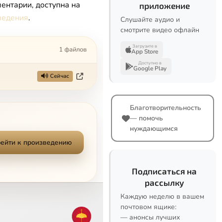
ентарии, доступна на
приложение
ведения
.
Слушайте аудио и
смотрите видео офлайн
Загрузите в
1 файлов
App Store
Доступно в
Google Play
Сейчас
Благотворительность
— помочь
нуждающимся
ейти к произведению
Подписаться на
рассылку
Каждую неделю в вашем
почтовом ящике:
— анонсы лучших