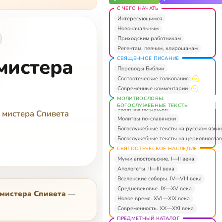
С ЧЕГО НАЧАТЬ
Интересующимся
Новоначальным
Приходским работникам
Регентам, певчим, клирошанам
мистера
СВЯЩЕННОЕ ПИСАНИЕ
Переводы Библии
Святоотеческие толкования
Современные комментарии
МОЛИТВОСЛОВЫ.
БОГОСЛУЖЕБНЫЕ ТЕКСТЫ
Молитвы по-русски
 мистера Спивета
Молитвы по-славянски
Богослужебные тексты на русском язык
Богослужебные тексты на церковнослав
СВЯТООТЕЧЕСКОЕ НАСЛЕДИЕ
Мужи апостольские. I—II века
Апологеты. II—III века
Вселенские соборы. IV—VIII века
Средневековье. IX—XV века
мистера Спивета
—
Новое время. XVI—XIX века
Современность. XX—XXI века
ПРЕДМЕТНЫЙ КАТАЛОГ