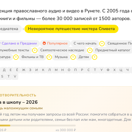
кция православного аудио и видео в Рунете. С 2005 года 
книги и фильмы — более 30 000 записей от 1500 авторов.
едиатека
Невероятное путешествие мистера Спивета
Сделано в Предании
Популярное
С чего начать
Священное П
лужебные тексты
Святоотеческое наследие
Предметный каталог
ратура
Фильмы и ТВ
Музыка
Детям
Д
Е
Ё
Ж
З
И
К
Л
М
Н
О
П
Р
С
Т
У
Ф
Х
Ц
Ч
S
T
V
ГОТВОРИТЕЛЬНОСТЬ
 в школу – 2026
ь малоимущим семьям
 год летом мы получаем запросы со всей России: помогите собраться в 
ными детьми или родителями, семьи без пап или мам, многодетные. Для
окуп…
26 ₽
из 300 000 ₽