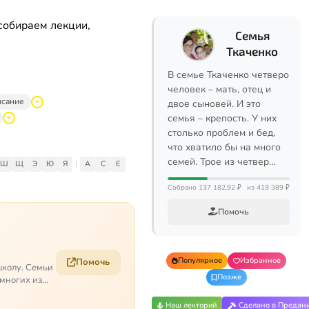
собираем лекции,
Семья
Ткаченко
В семье Ткаченко четверо
человек – мать, отец и
исание
двое сыновей. И это
семья – крепость. У них
столько проблем и бед,
что хватило бы на много
семей. Трое из четвер…
Ш
Щ
Э
Ю
Я
|
A
C
E
Собрано 137 182,92 ₽
из 419 389 ₽
Помочь
Популярное
Избранное
Помочь
школу. Семьи
Позже
 многих из
Наш лекторий
Сделано в Предан