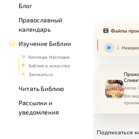
Блог
Православный
календарь
Файлы про
Изучение Библии
1
Невероя
Колледж Наследие
Библия в искусстве
Произ
Записаться
Спиве
Читать Библию
Автор: 
Все ви
Рассылки и
произв
уведомления
Подписаться н