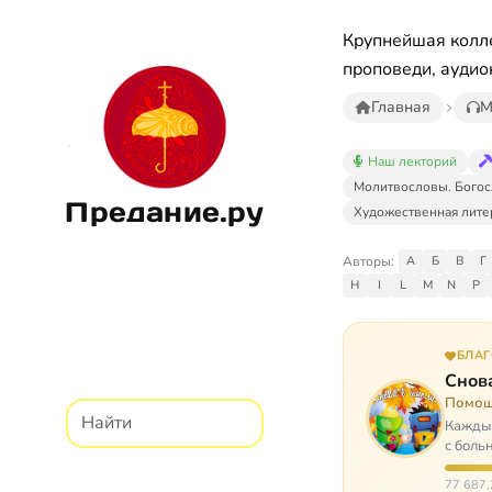
Крупнейшая колле
проповеди, аудио
Главная
М
Наш лекторий
Молитвословы. Богос
Предание.ру
Художественная лите
Авторы:
А
Б
В
Г
H
I
L
M
N
P
БЛА
Снова
Помощ
Каждый
с боль
них п
77 687,