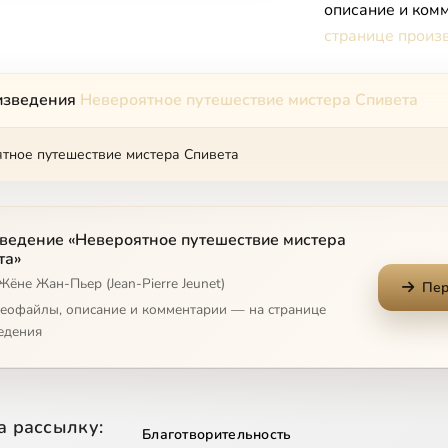
описание и комм
странице произ
изведения
Невероятное путешествие мистера Спивета
тное путешествие мистера Спивета
ведение «Невероятное путешествие мистера
та»
Жёне Жан-Пьер (Jean-Pierre Jeunet)
Пер
деофайлы, описание и комментарии — на странице
едения
а рассылку:
Благотворительность