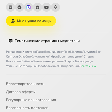
Мне нужна помощь
Тематические страницы медиатеки
Рождество Христово
Пасха
Великий пост
Пост
Молитва
Литургия
Бог
Святость
О любви
Христианский брак
Воспитание детей
Смерть
Как читать Библию
Зачем нужна религия
Покров Богородицы
Успение Богородицы
Преображение
Пятидесятница
Все темы →
Благотворительность
Договор оферты
Регулярные пожертвования
Безопасность платежей