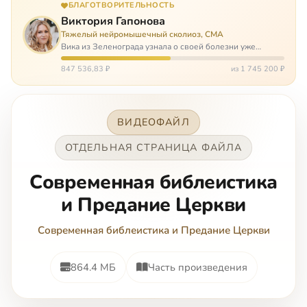
БЛАГОТВОРИТЕЛЬНОСТЬ
Виктория Гапонова
Тяжелый нейромышечный сколиоз, СМА
Вика из Зеленограда узнала о своей болезни уже
будучи в сознательном возрасте. Ей пришлось
привыкать к инвалидной коляске и сильнейшему
847 536,83 ₽
из 1 745 200 ₽
сколиозу, постоянным болям и растущей беспом…
ВИДЕОФАЙЛ
ОТДЕЛЬНАЯ СТРАНИЦА ФАЙЛА
Современная библеистика
и Предание Церкви
Современная библеистика и Предание Церкви
864.4 МБ
Часть произведения