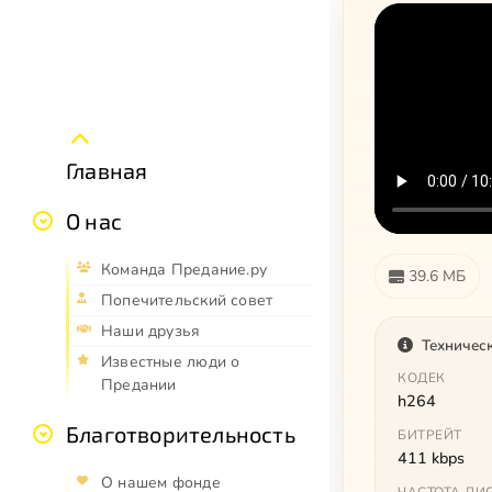
Главная
О нас
Команда Предание.ру
39.6 МБ
Попечительский совет
Наши друзья
Техничес
Известные люди о
КОДЕК
Предании
h264
Благотворительность
БИТРЕЙТ
411 kbps
О нашем фонде