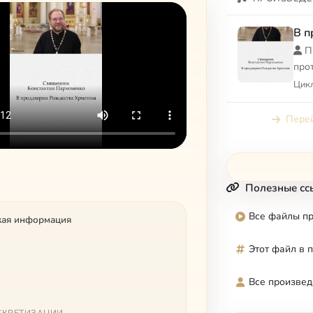
В п
П
про
Цикл
Перей
Полезные сс
Все файлы п
кая информация
Этот файл в 
Все произвед