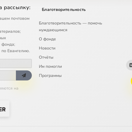
а рассылку:
Благотворительность
ашем почтовом
Благотворительность — помочь
нуждающимся
атериалов;
ных
О фонде
 фонда;
Новости
 по Евангелию.
Отчёты
Им помогли
Программы
ляются на