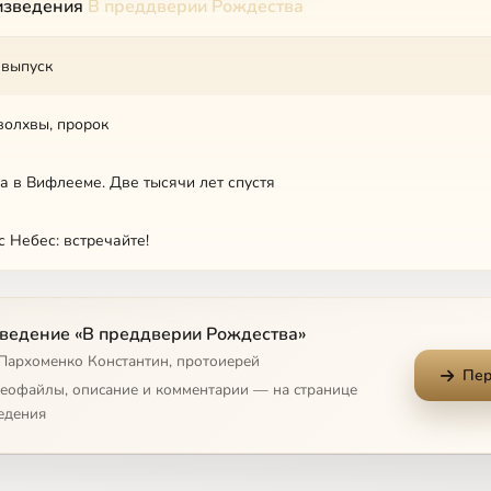
изведения
В преддверии Рождества
выпуск
волхвы, пророк
а в Вифлееме. Две тысячи лет спустя
с Небес: встречайте!
ведение «В преддверии Рождества»
 Пархоменко Константин, протоиерей
Пер
деофайлы, описание и комментарии — на странице
едения