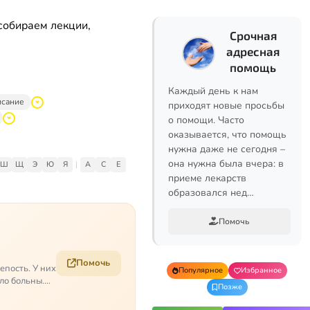
собираем лекции,
Срочная
адресная
помощь
Каждый день к нам
исание
приходят новые просьбы
о помощи. Часто
оказывается, что помощь
нужна даже не сегодня –
она нужна была вчера: в
Ш
Щ
Э
Ю
Я
|
A
C
E
приеме лекарств
образовался нед…
Помочь
Помочь
епость. У них
Популярное
Избранное
ело больны.…
Позже