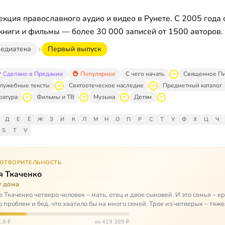
кция православного аудио и видео в Рунете. С 2005 года 
книги и фильмы — более 30 000 записей от 1500 авторов.
едиатека
Первый выпуск
Сделано в Предании
Популярное
С чего начать
Священное П
лужебные тексты
Святоотеческое наследие
Предметный каталог
ратура
Фильмы и ТВ
Музыка
Детям
Д
Е
Ё
Ж
З
И
К
Л
М
Н
О
П
Р
С
Т
У
Ф
Х
Ц
Ч
S
T
V
ГОТВОРИТЕЛЬНОСТЬ
я Ткаченко
т дома
е Ткаченко четверо человек – мать, отец и двое сыновей. И это семья – кр
о проблем и бед, что хватило бы на много семей. Трое из четверых – тяж
,8 ₽
из 419 389 ₽