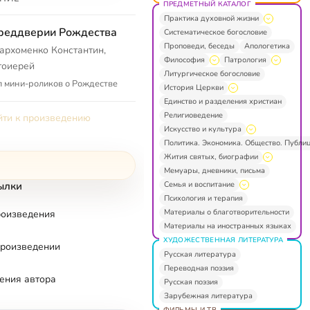
ПРЕДМЕТНЫЙ КАТАЛОГ
Практика духовной жизни
реддверии Рождества
Систематическое богословие
Проповеди, беседы
Апологетика
архоменко Константин,
Философия
Патрология
тоиерей
Литургическое богословие
 мини-роликов о Рождестве
История Церкви
Единство и разделения христиан
Религиоведение
ти к произведению
Искусство и культура
Политика. Экономика. Общество. Публи
Жития святых, биографии
Мемуары, дневники, письма
Семья и воспитание
ылки
Психология и терапия
Материалы о благотворительности
роизведения
Материалы на иностранных языках
ХУДОЖЕСТВЕННАЯ ЛИТЕРАТУРА
произведении
Русская литература
Переводная поэзия
ения автора
Русская поэзия
Зарубежная литература
ФИЛЬМЫ И ТВ