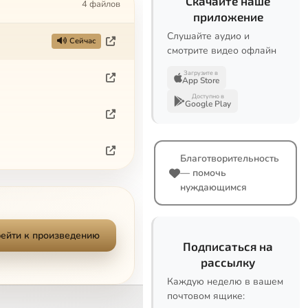
Скачайте наше
4 файлов
приложение
Слушайте аудио и
Сейчас
смотрите видео офлайн
Загрузите в
App Store
Доступно в
Google Play
Благотворительность
— помочь
нуждающимся
ейти к произведению
Подписаться на
рассылку
Каждую неделю в вашем
почтовом ящике: