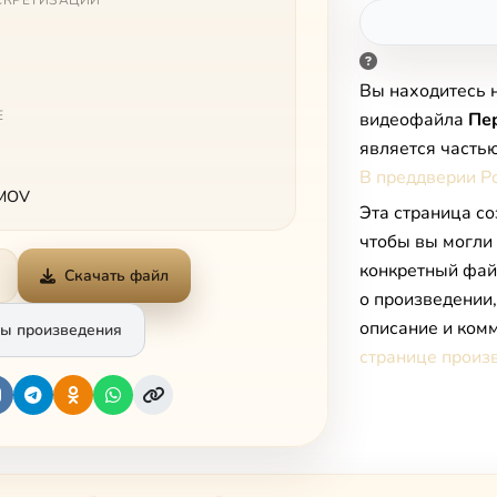
СКРЕТИЗАЦИИ
Вы находитесь 
Е
видеофайла
Пе
является часть
В преддверии Р
 MOV
Эта страница со
чтобы вы могли
конкретный фай
Скачать файл
о произведении
описание и комм
ы произведения
странице произ