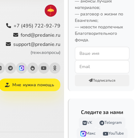
— анонсы лучших
материалов;
— разговор о жизни по
Евангелию;
+7 (495) 722-92-79
— новости подопечных
Благотворительного
fond@predanie.ru
фонда.
support@predanie.ru
(техн.вопросы)
Подписаться
Мне нужна помощь
Следите за нами
VK
Telegram
Макс
YouTube