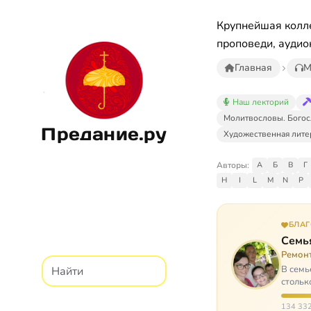
Крупнейшая колле
проповеди, аудио
Главная
М
Наш лекторий
Молитвословы. Богос
Предание.ру
Художественная лите
Авторы:
А
Б
В
Г
H
I
L
M
N
P
БЛА
Семь
Ремон
В семь
стольк
134 332