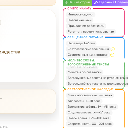
Наш лекторий
Сделано в Предан
С ЧЕГО НАЧАТЬ
Интересующимся
Новоначальным
Приходским работникам
Регентам, певчим, клирошанам
СВЯЩЕННОЕ ПИСАНИЕ
Переводы Библии
Святоотеческие толкования
ождества
Современные комментарии
МОЛИТВОСЛОВЫ.
БОГОСЛУЖЕБНЫЕ ТЕКСТЫ
Молитвы по-русски
Молитвы по-славянски
Богослужебные тексты на русском язык
Богослужебные тексты на церковнослав
СВЯТООТЕЧЕСКОЕ НАСЛЕДИЕ
Мужи апостольские. I—II века
—
Апологеты. II—III века
Вселенские соборы. IV—VIII века
Средневековье. IX—XV века
Новое время. XVI—XIX века
Современность. XX—XXI века
НИЕ