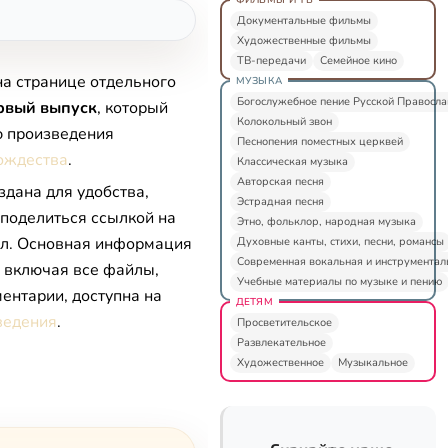
Документальные фильмы
Художественные фильмы
ТВ-передачи
Семейное кино
на странице отдельного
МУЗЫКА
Богослужебное пение Русской Правосл
рвый выпуск
, который
Колокольный звон
ю произведения
Песнопения поместных церквей
ождества
.
Классическая музыка
Авторская песня
здана для удобства,
Эстрадная песня
 поделиться ссылкой на
Этно, фольклор, народная музыка
л. Основная информация
Духовные канты, стихи, песни, романсы
Современная вокальная и инструментал
, включая все файлы,
Учебные материалы по музыке и пению
ентарии, доступна на
ДЕТЯМ
ведения
.
Просветительское
Развлекательное
Художественное
Музыкальное