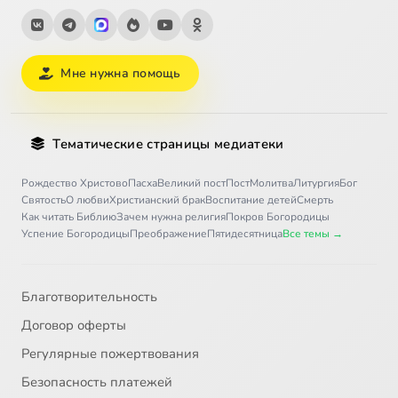
Мне нужна помощь
Тематические страницы медиатеки
Рождество Христово
Пасха
Великий пост
Пост
Молитва
Литургия
Бог
Святость
О любви
Христианский брак
Воспитание детей
Смерть
Как читать Библию
Зачем нужна религия
Покров Богородицы
Успение Богородицы
Преображение
Пятидесятница
Все темы →
Благотворительность
Договор оферты
Регулярные пожертвования
Безопасность платежей