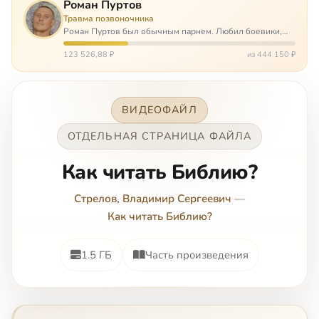
Роман Пуртов
Травма позвоночника
Роман Пуртов был обычным парнем. Любил боевики,
хорошие автомобили, был не дурак поиграть в комп,
любил жену и обожал дочь. А потом, будучи
123 526,88 ₽
из 444 150 ₽
пассажиром, разбился в автоаварии и тепе…
ВИДЕОФАЙЛ
ОТДЕЛЬНАЯ СТРАНИЦА ФАЙЛА
Как читать Библию?
Стрелов, Владимир Сергеевич
—
Как читать Библию?
1.5 ГБ
Часть произведения