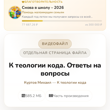
БЛАГОТВОРИТЕЛЬНОСТЬ
Снова в школу – 2026
Помощь малоимущим семьям
Каждый год летом мы получаем запросы со всей
России: помогите собраться в школу. Семьи с больными
детьми или родителями, семьи без пап или мам,
77 687,26 ₽
из 300 000 ₽
многодетные. Для многих из них покуп…
ВИДЕОФАЙЛ
ОТДЕЛЬНАЯ СТРАНИЦА ФАЙЛА
К теологии кода. Ответы на
вопросы
Куртов Михаил
—
К теологии кода
585.2 МБ
Часть произведения