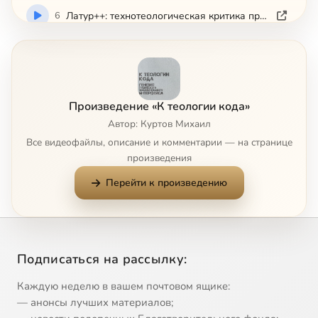
6
Латур++: технотеологическая критика проекта «нового Просвещения»
7
Круглый стол «Технотеология vs коинсидентология: любовь и совпадение» Центр Андрея Белого (ЦАБ)
Произведение «К теологии кода»
Автор: Куртов Михаил
Все видеофайлы, описание и комментарии — на странице
произведения
Перейти к произведению
Подписаться на рассылку:
Каждую неделю в вашем почтовом ящике:
— анонсы лучших материалов;