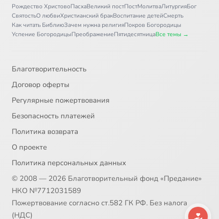
Рождество Христово
Пасха
Великий пост
Пост
Молитва
Литургия
Бог
Святость
О любви
Христианский брак
Воспитание детей
Смерть
Как читать Библию
Зачем нужна религия
Покров Богородицы
Успение Богородицы
Преображение
Пятидесятница
Все темы →
Благотворительность
Договор оферты
Регулярные пожертвования
Безопасность платежей
Политика возврата
О проекте
Политика персональных данных
© 2008 — 2026 Благотворительный фонд «Предание»
НКО №7712031589
Пожертвование согласно ст.582 ГК РФ. Без налога
(НДС)